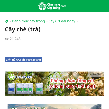
🏠
Danh mục cây trồng
Cây CN dài ngày
Cây chè (trà)
21,248
Liên hệ QC: ☎ 0336.180068
Ad by CNCT