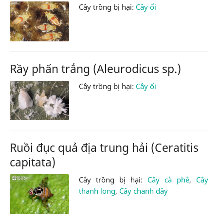
Cây trồng bị hại:
Cây ổi
Rầy phấn trắng (Aleurodicus sp.)
Cây trồng bị hại:
Cây ổi
Ruồi đục quả địa trung hải (Ceratitis
capitata)
Cây trồng bị hại:
Cây cà phê
,
Cây
thanh long
,
Cây chanh dây