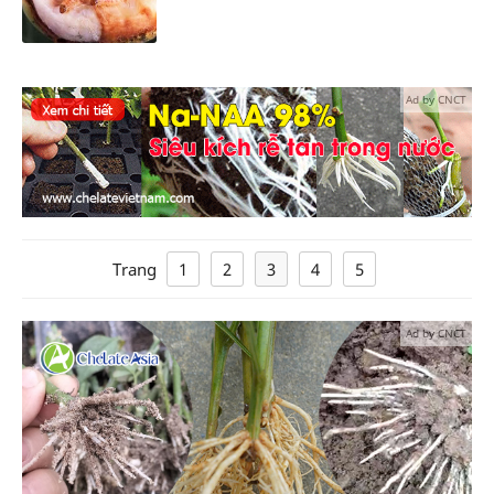
Ad by CNCT
Trang
1
2
3
4
5
Ad by CNCT