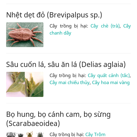
Nhệt dẹt đỏ (Brevipalpus sp.)
Cây trồng bị hại:
Cây chè (trà)
,
Cây
chanh dây
Sâu cuốn lá, sâu ăn lá (Delias aglaia)
Cây trồng bị hại:
Cây quất cảnh (tắc)
,
Cây mai chiếu thủy
,
Cây hoa mai vàng
Bọ hung, bọ cánh cam, bọ sừng
(Scarabaeoidea)
Cây trồng bị hại:
Cây Trôm