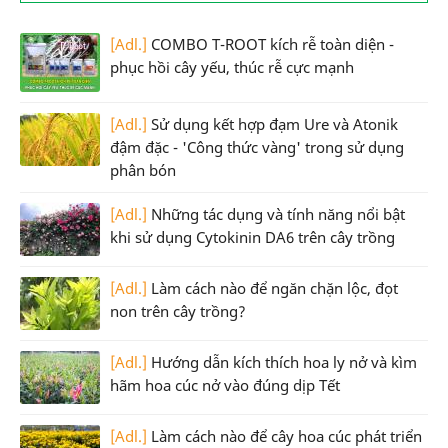
[Adl.]
COMBO T-ROOT kích rễ toàn diện -
phục hồi cây yếu, thúc rễ cực mạnh
[Adl.]
Sử dụng kết hợp đạm Ure và Atonik
đậm đặc - 'Công thức vàng' trong sử dụng
phân bón
[Adl.]
Những tác dụng và tính năng nổi bật
khi sử dụng Cytokinin DA6 trên cây trồng
[Adl.]
Làm cách nào để ngăn chặn lộc, đọt
non trên cây trồng?
[Adl.]
Hướng dẫn kích thích hoa ly nở và kìm
hãm hoa cúc nở vào đúng dịp Tết
[Adl.]
Làm cách nào để cây hoa cúc phát triển