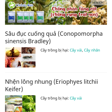
Ad by CNCT
Sâu đục cuống quả (Conopomorpha
sinensis Bradley)
Cây trồng bị hại:
Cây vải
,
Cây nhãn
Nhện lông nhung (Eriophyes litchii
Keifer)
Cây trồng bị hại:
Cây vải