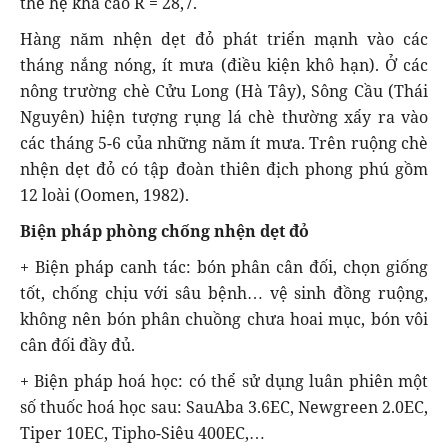
thế hệ khá cao R = 28,7.
Hàng năm nhện dẹt đỏ phát triển mạnh vào các
tháng nắng nóng, ít mưa (điều kiện khô hạn). Ở các
nông trường chè Cửu Long (Hà Tây), Sông Cầu (Thái
Nguyên) hiện tượng rụng lá chè thường xẩy ra vào
các tháng 5-6 của những năm ít mưa. Trên ruộng chè
nhện dẹt đỏ có tập đoàn thiên địch phong phú gồm
12 loài (Oomen, 1982).
Biện pháp phòng chống nhện dẹt đỏ
+ Biện pháp canh tác: bón phân cân đối, chọn giống
tốt, chống chịu với sâu bệnh… vệ sinh đồng ruộng,
không nên bón phân chuồng chưa hoai mục, bón vôi
cân đối đầy đủ.
+ Biện pháp hoá học: có thể sử dụng luân phiên một
số thuốc hoá học sau: SauAba 3.6EC, Newgreen 2.0EC,
Tiper 10EC, Tipho-Siêu 400EC,…