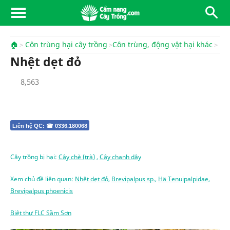
🏠
Côn trùng hại cây trồng
Côn trùng, động vật hại khác
Nhệt dẹt đỏ
8,563
Liên hệ QC: ☎ 0336.180068
Cây trồng bị hại:
Cây chè (trà)
,
Cây chanh dây
Xem chủ đề liên quan:
Nhệt dẹt đỏ
,
Brevipalpus sp.
,
Hä Tenuipalpidae
,
Brevipalpus phoenicis
Biệt thự FLC Sầm Sơn