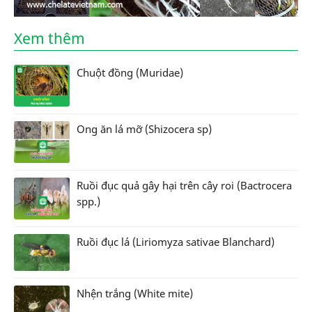
Xem thêm
Chuột đồng (Muridae)
Ong ăn lá mỡ (Shizocera sp)
Ruồi đục quả gây hại trên cây roi (Bactrocera
spp.)
Ruồi đục lá (Liriomyza sativae Blanchard)
Nhện trắng (White mite)