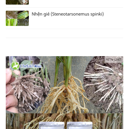
Nhện gié (Steneotarsonemus spinki)
Ad by CNCT