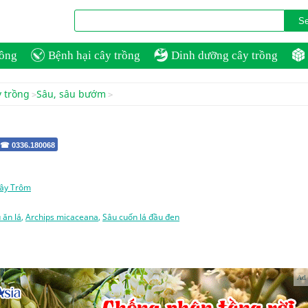
rồng
Bệnh hại cây trồng
Dinh dưỡng cây trồng
y trồng
Sâu, sâu bướm
 ☎ 0336.180068
ây Trôm
 ăn lá
,
Archips micaceana
,
Sâu cuốn lá đầu đen
Ad