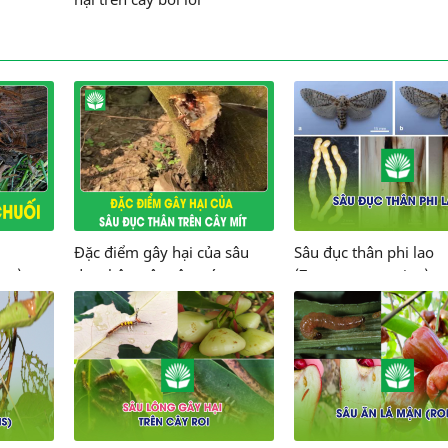
Đặc điểm gây hại của sâu
Sâu đục thân phi lao
dus)
đục thân trên cây mít
(Zeuzera casuarina)
(Batocera rufomaculata)