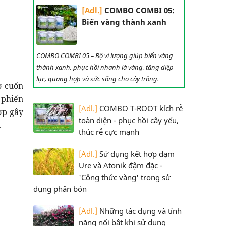
[Adl.]
COMBO COMBI 05:
Biến vàng thành xanh
COMBO COMBI 05 – Bộ vi lượng giúp biến vàng
thành xanh, phục hồi nhanh lá vàng, tăng diệp
lục, quang hợp và sức sống cho cây trồng.
tơ cuốn
ừ phiến
[Adl.]
COMBO T-ROOT kích rễ
ợp gây
toàn diện - phục hồi cây yếu,
.
thúc rễ cực mạnh
[Adl.]
Sử dụng kết hợp đạm
Ure và Atonik đậm đặc -
'Công thức vàng' trong sử
dụng phân bón
[Adl.]
Những tác dụng và tính
năng nổi bật khi sử dụng