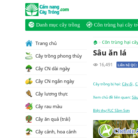
Danh mục cây trồng
Côn trùng hại cây t
🏠
Côn trùng hại câ
Trang chủ
Sâu ăn lá
Cây trồng phong thủy
16,491
Liên hệ QC:
Cây CN dài ngày
Cây CN ngắn ngày
Cây trồng bị hại:
Cây ổi
,
C
Cây lương thực
Xem chủ đề liên quan:
Sâu
Cây rau màu
Biệt thự FLC Sầm Sơn
Cây ăn quả (trái)
Cây cảnh, hoa cảnh