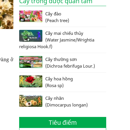
Cây trồng được quan tâm
Cây đào
(Peach tree)
Cây mai chiếu thủy
(Water Jasmine/Wrightia
religiosa Hook.f)
vàng ở
Cây thường sơn
(Dichroa febrifuga Lour.)
Cây hoa hồng
(Rosa sp)
Cây nhãn
(Dimocarpus longan)
Tiêu điểm