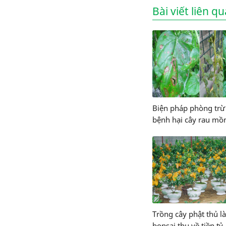
Bài viết liên q
Biện pháp phòng trừ
bệnh hại cây rau mồn
giúp cây khỏe mạnh 
mơn mởn
Trồng cây phật thủ l
bonsai thu về tiền tỷ