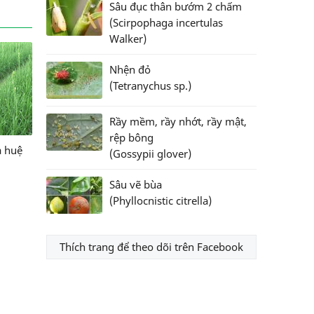
Sâu đục thân bướm 2 chấm
(Scirpophaga incertulas
Walker)
Nhện đỏ
(Tetranychus sp.)
Rầy mềm, rầy nhớt, rầy mật,
rệp bông
a huệ
(Gossypii glover)
Sâu vẽ bùa
(Phyllocnistic citrella)
Thích trang để theo dõi trên Facebook