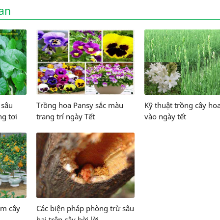
uan
 sâu
Trồng hoa Pansy sắc màu
Kỹ thuật trồng cây ho
g tơi
trang trí ngày Tết
vào ngày tết
và xanh
Các biện pháp phòng trừ sâu
àm cây
hại trên cây bời lời