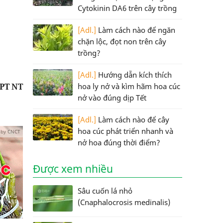
Cytokinin DA6 trên cây trồng
[Adl.]
Làm cách nào để ngăn
chặn lộc, đọt non trên cây
trồng?
[Adl.]
Hướng dẫn kích thích
&PT NT
hoa ly nở và kìm hãm hoa cúc
nở vào đúng dịp Tết
[Adl.]
Làm cách nào để cây
hoa cúc phát triển nhanh và
 by CNCT
nở hoa đúng thời điểm?
Được xem nhiều
Sâu cuốn lá nhỏ
(Cnaphalocrosis medinalis)