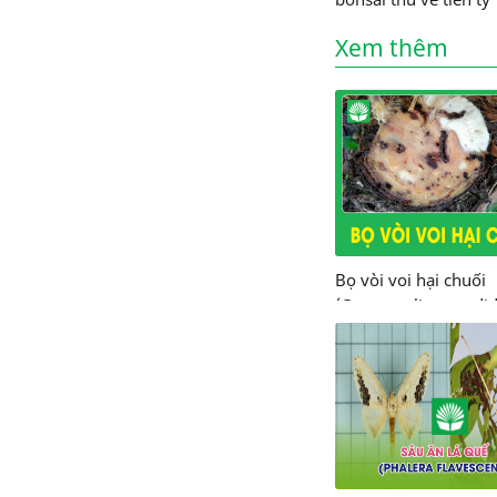
Xem thêm
Bọ vòi voi hại chuối
(Cosmopolites sordi