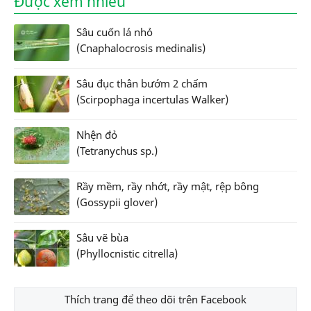
Được xem nhiều
Sâu cuốn lá nhỏ
(Cnaphalocrosis medinalis)
Sâu đục thân bướm 2 chấm
(Scirpophaga incertulas Walker)
Nhện đỏ
(Tetranychus sp.)
Rầy mềm, rầy nhớt, rầy mật, rệp bông
(Gossypii glover)
Sâu vẽ bùa
(Phyllocnistic citrella)
Thích trang để theo dõi trên Facebook