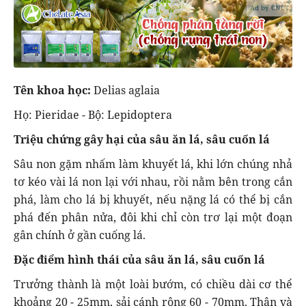
Ad by CNCT
Tên khoa học:
Delias aglaia
Họ: Pieridae - Bộ: Lepidoptera
Triệu chứng gây hại của sâu ăn lá, sâu cuốn lá
Sâu non gặm nhấm làm khuyết lá, khi lớn chúng nhả
tơ kéo vài lá non lại với nhau, rồi nằm bên trong cắn
phá, làm cho lá bị khuyết, nếu nặng lá có thể bị cắn
phá đến phân nửa, đôi khi chỉ còn trơ lại một đoạn
gân chính ở gần cuống lá.
Đặc điểm hình thái của sâu ăn lá, sâu cuốn lá
Trưởng thành là một loài bướm, có chiều dài cơ thể
khoảng 20 - 25mm, sải cánh rộng 60 - 70mm. Thân và