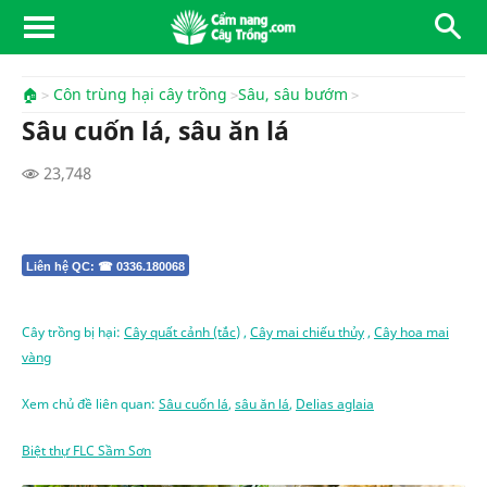
🏠
Côn trùng hại cây trồng
Sâu, sâu bướm
Sâu cuốn lá, sâu ăn lá
23,748
Liên hệ QC: ☎ 0336.180068
Cây trồng bị hại:
Cây quất cảnh (tắc)
,
Cây mai chiếu thủy
,
Cây hoa mai
vàng
Xem chủ đề liên quan:
Sâu cuốn lá
,
sâu ăn lá
,
Delias aglaia
Biệt thự FLC Sầm Sơn