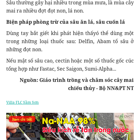
Sâu thường gây hại nhiều trong mùa mưa, là mùa cây
mai ra nhiều đợt đọt non, lá non.
Biện pháp phòng trừ của sâu ăn lá, sâu cuốn lá
Dùng tay bắt giết khi phát hiện thấyó thể dùng một
trong những loại thuốc sau: Delfin, Abam tổ sâu ở
những đọt non.
Nếu mật số sâu cao, cectin hoặc một số thuốc gốc cúc
tổng hợp như Fastac, Sec Saigon, Sumi-Alpha...
Nguồn: Giáo trình trồng và chăm sóc cây mai
chiếu thủy - Bộ NN&PT NT
Villa FLC Sầm Sơn
Ad by CNCT