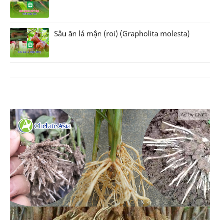
Sâu ăn lá mận (roi) (Grapholita molesta)
Ad by CNCT