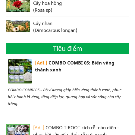
Cây hoa hồng
(Rosa sp)
Cây nhãn
(Dimocarpus longan)
Tiêu điểm
[Adl.]
COMBO COMBI 05: Biến vàng
thành xanh
COMBO COMBI 05 – Bộ vi lượng giúp biến vàng thành xanh, phục
hồi nhanh lá vàng, tăng diệp lục, quang hợp và sức sống cho cây
trồng.
[Adl.]
COMBO T-ROOT kích rễ toàn diện -
phục hồi cây yếu, thúc rễ cực mạnh