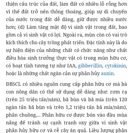
thiện cấu trúc của đất, làm đất có nhiều lỗ rỗng hơn
vì thế đất trở nên thông thoáng, giúp sự di chuyển
của nước trong đất dễ dàng, giữ được nhiều nước
hơn; (d) Làm tăng mật độ vi sinh vật trong đất, bao
gồm cả vi sinh vật có lợi. Ngoài ra, mùn còn có vai trò
kích thích cho cây trồng phát triển. Đặc tính này là do
sự hiện diện của những chất có chức năng như chất
điều hòa sinh trưởng thực vật có trong mùn hữu cơ,
có hoạt tính tương tự như IAA,
gibberillin
,
cytokinin
,
hoặc là những chất ngăn cản sự phân hủy
auxin
.
ĐBSCL có nhiều nguồn cung cấp phân hữu cơ mà bà
con nông dân có thể sử dụng dễ dàng như: rơm rạ
(trên 25 triệu tấn/năm), bã bùn và bã mía (trên 120
ngàn tấn bã bùn và trên 1,2 triệu tấn bã mía/năm),
phân chuồng,... Phân hữu cơ được bón vào đầu mùa
nắng để tránh sự cạnh tranh oxy giữa vi sinh vật
phân hủy hữu cơ và rễ cây ăn quả. Liều lượng phân