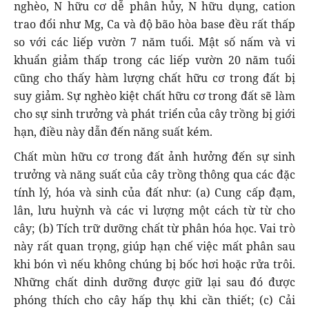
nghèo, N hữu cơ dễ phân hủy, N hữu dụng, cation
trao đổi như Mg, Ca và độ bão hòa base đều rất thấp
so với các liếp vườn 7 năm tuổi. Mật số nấm và vi
khuẩn giảm thấp trong các liếp vườn 20 năm tuổi
cũng cho thấy hàm lượng chất hữu cơ trong đất bị
suy giảm. Sự nghèo kiệt chất hữu cơ trong đất sẽ làm
cho sự sinh trưởng và phát triển của cây trồng bị giới
hạn, điều này dẫn đến năng suất kém.
Chất mùn hữu cơ trong đất ảnh hưởng đến sự sinh
trưởng và năng suất của cây trồng thông qua các đặc
tính lý, hóa và sinh của đất như: (a) Cung cấp đạm,
lân, lưu huỳnh và các vi lượng một cách từ từ cho
cây; (b) Tích trữ dưỡng chất từ phân hóa học. Vai trò
này rất quan trọng, giúp hạn chế việc mất phân sau
khi bón vì nếu không chúng bị bốc hơi hoặc rửa trôi.
Những chất dinh dưỡng được giữ lại sau đó được
phóng thích cho cây hấp thụ khi cần thiết; (c) Cải