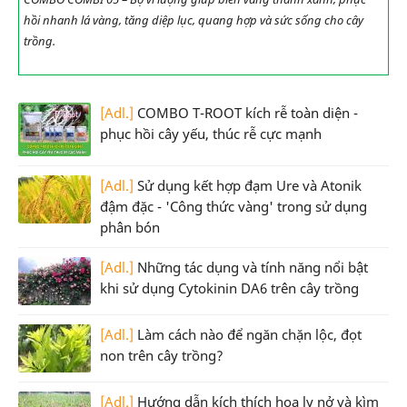
hồi nhanh lá vàng, tăng diệp lục, quang hợp và sức sống cho cây
trồng.
[Adl.]
COMBO T-ROOT kích rễ toàn diện -
phục hồi cây yếu, thúc rễ cực mạnh
[Adl.]
Sử dụng kết hợp đạm Ure và Atonik
đậm đặc - 'Công thức vàng' trong sử dụng
phân bón
[Adl.]
Những tác dụng và tính năng nổi bật
khi sử dụng Cytokinin DA6 trên cây trồng
[Adl.]
Làm cách nào để ngăn chặn lộc, đọt
non trên cây trồng?
[Adl.]
Hướng dẫn kích thích hoa ly nở và kìm