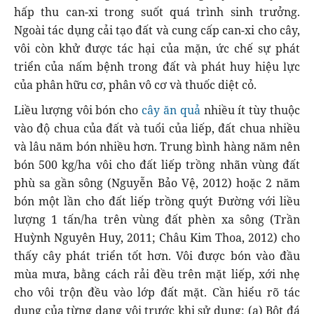
hấp thu can-xi trong suốt quá trình sinh trưởng.
Ngoài tác dụng cải tạo đất và cung cấp can-xi cho cây,
vôi còn khử được tác hại của mặn, ức chế sự phát
triển của nấm bệnh trong đất và phát huy hiệu lực
của phân hữu cơ, phân vô cơ và thuốc diệt cỏ.
Liều lượng vôi bón cho
cây ăn quả
nhiều ít tùy thuộc
vào độ chua của đất và tuổi của liếp, đất chua nhiều
và lâu năm bón nhiều hơn. Trung bình hàng năm nên
bón 500 kg/ha vôi cho đất liếp trồng nhãn vùng đất
phù sa gần sông (Nguyễn Bảo Vệ, 2012) hoặc 2 năm
bón một lần cho đất liếp trồng quýt Đường với liều
lượng 1 tấn/ha trên vùng đất phèn xa sông (Trần
Huỳnh Nguyên Huy, 2011; Châu Kim Thoa, 2012) cho
thấy cây phát triển tốt hơn. Vôi được bón vào đầu
mùa mưa, bằng cách rải đều trên mặt liếp, xới nhẹ
cho vôi trộn đều vào lớp đất mặt. Cần hiểu rõ tác
dụng của từng dạng vôi trước khi sử dụng: (a) Bột đá