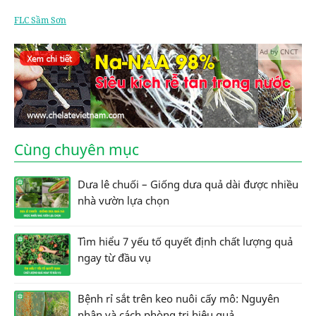
FLC Sầm Sơn
Ad by CNCT
Cùng chuyên mục
Dưa lê chuối – Giống dưa quả dài được nhiều
nhà vườn lựa chọn
Tìm hiểu 7 yếu tố quyết định chất lượng quả
ngay từ đầu vụ
Bệnh rỉ sắt trên keo nuôi cấy mô: Nguyên
nhân và cách phòng trị hiệu quả