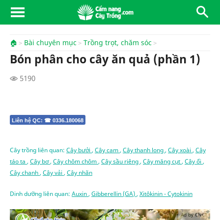
🏠
Bài chuyên mục
Trồng trọt, chăm sóc
Bón phân cho cây ăn quả (phần 1)
5190
Liên hệ QC: ☎ 0336.180068
Cây trồng liên quan:
Cây bưởi
,
Cây cam
,
Cây thanh long
,
Cây xoài
,
Cây
táo ta
,
Cây bơ
,
Cây chôm chôm
,
Cây sầu riêng
,
Cây măng cụt
,
Cây ổi
,
Cây chanh
,
Cây vải
,
Cây nhãn
Dinh dưỡng liên quan:
Auxin
,
Gibberellin (GA)
,
Xitôkinin - Cytokinin
Ad by CNCT