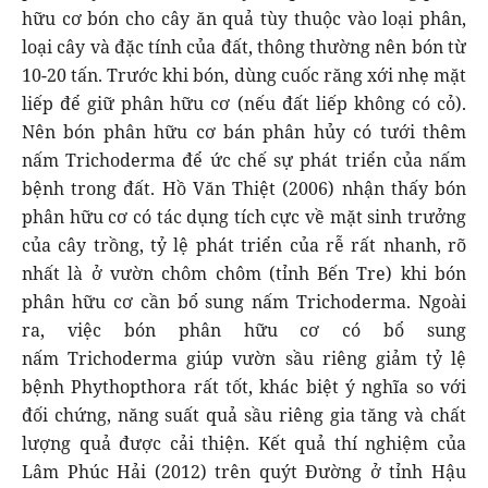
hữu cơ bón cho cây ăn quả tùy thuộc vào loại phân,
loại cây và đặc tính của đất, thông thường nên bón từ
10-20 tấn. Trước khi bón, dùng cuốc răng xới nhẹ mặt
liếp để giữ phân hữu cơ (nếu đất liếp không có cỏ).
Nên bón phân hữu cơ bán phân hủy có tưới thêm
nấm Trichoderma để ức chế sự phát triển của nấm
bệnh trong đất. Hồ Văn Thiệt (2006) nhận thấy bón
phân hữu cơ có tác dụng tích cực về mặt sinh trưởng
của cây trồng, tỷ lệ phát triển của rễ rất nhanh, rõ
nhất là ở vườn chôm chôm (tỉnh Bến Tre) khi bón
phân hữu cơ cần bổ sung nấm Trichoderma. Ngoài
ra, việc bón phân hữu cơ có bổ sung
nấm Trichoderma giúp vườn sầu riêng giảm tỷ lệ
bệnh Phythopthora rất tốt, khác biệt ý nghĩa so với
đối chứng, năng suất quả sầu riêng gia tăng và chất
lượng quả được cải thiện. Kết quả thí nghiệm của
Lâm Phúc Hải (2012) trên quýt Đường ở tỉnh Hậu