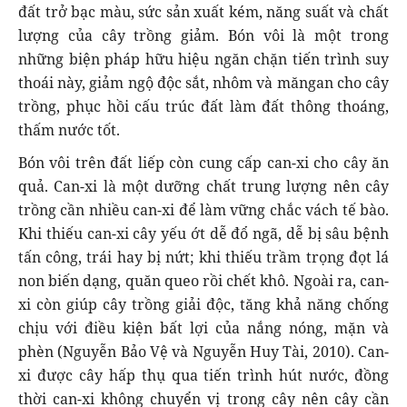
đất trở bạc màu, sức sản xuất kém, năng suất và chất
lượng của cây trồng giảm. Bón vôi là một trong
những biện pháp hữu hiệu ngăn chặn tiến trình suy
thoái này, giảm ngộ độc sắt, nhôm và măngan cho cây
trồng, phục hồi cấu trúc đất làm đất thông thoáng,
thấm nước tốt.
Bón vôi trên đất liếp còn cung cấp can-xi cho cây ăn
quả. Can-xi là một dưỡng chất trung lượng nên cây
trồng cần nhiều can-xi để làm vững chắc vách tế bào.
Khi thiếu can-xi cây yếu ớt dễ đổ ngã, dễ bị sâu bệnh
tấn công, trái hay bị nứt; khi thiếu trầm trọng đọt lá
non biến dạng, quăn queo rồi chết khô. Ngoài ra, can-
xi còn giúp cây trồng giải độc, tăng khả năng chống
chịu với điều kiện bất lợi của nắng nóng, mặn và
phèn (Nguyễn Bảo Vệ và Nguyễn Huy Tài, 2010). Can-
xi được cây hấp thụ qua tiến trình hút nước, đồng
thời can-xi không chuyển vị trong cây nên cây cần