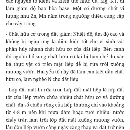
các nguyên tố kiềm và kiềm thổ như: Ca, Mg, K ít đi
làm giảm độ bão hòa base. Một số dưỡng chất vi
lượng như Zn, Mn nằm trong ngưỡng thiếu cung cấp
cho cây trồng.
- Chất hữu cơ trong đất giảm: Nhiệt độ, ẩm độ cao và
không bị ngập úng là điều kiện tốt cho vi sinh vật
phân hủy nhanh chất hữu cơ của đất liếp. Bên cạnh
đó nguồn bổ sung chất hữu cơ lại bị hạn chế do xác
bả thực vật có trên mặt liếp dễ bị rửa trôi xuống
mương vườn. Hai yếu tố nầy đã làm cạn kiệt dần chất
hữu cơ, làm nghèo N cho đất liếp.
- Lớp đất mặt bị rửa trôi: Lớp đất mặt liếp là lớp đất
tốt của liếp vườn chứa nhiều chất hữu cơ và dưỡng
chất, đa số chiều rộng của liếp thường chỉ vào khoảng
từ 4-8 m nên khi mưa dầm hoặc tưới nhiều, nước
chảy tràn làm trôi lớp đất mặt xuống mương vườn,
lâu dần liếp vườn càng ngày càng thấp và đất trở nên