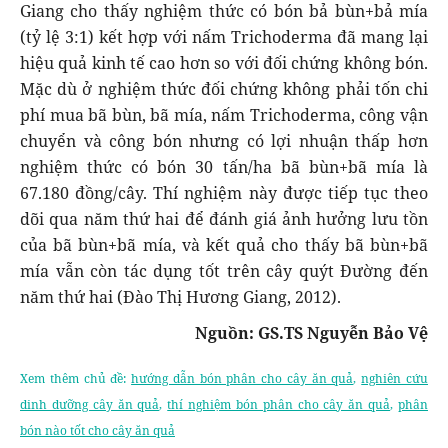
Giang cho thấy nghiệm thức có bón bả bùn+bả mía
(tỷ lệ 3:1) kết hợp với nấm Trichoderma đã mang lại
hiệu quả kinh tế cao hơn so với đối chứng không bón.
Mặc dù ở nghiệm thức đối chứng không phải tốn chi
phí mua bã bùn, bã mía, nấm Trichoderma, công vận
chuyển và công bón nhưng có lợi nhuận thấp hơn
nghiệm thức có bón 30 tấn/ha bã bùn+bã mía là
67.180 đồng/cây. Thí nghiệm này được tiếp tục theo
dõi qua năm thứ hai để đánh giá ảnh hưởng lưu tồn
của bã bùn+bã mía, và kết quả cho thấy bã bùn+bã
mía vẫn còn tác dụng tốt trên cây quýt Đường đến
năm thứ hai
(Đào Thị Hương Giang, 2012).
Nguồn: GS.TS Nguyễn Bảo Vệ
Xem thêm chủ đề:
hướng dẫn bón phân cho cây ăn quả
,
nghiên cứu
dinh dưỡng cây ăn quả
,
thí nghiệm bón phân cho cây ăn quả
,
phân
bón nào tốt cho cây ăn quả