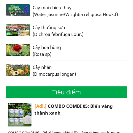
Cây mai chiếu thủy
(Water Jasmine/Wrightia religiosa Hook.f)
Cây thường sơn
(Dichroa febrifuga Lour.)
Cây hoa hồng
(Rosa sp)
Cây nhãn
(Dimocarpus longan)
Tiêu điểm
[Adl.]
COMBO COMBI 05: Biến vàng
thành xanh
COMBO COMBI 05 – Bộ vi lượng giúp biến vàng thành xanh, phục