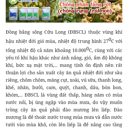
Đồng bằng sông Cửu Long (ĐBSCL) thuộc vùng khí
0
hậu nhiệt đới gió mùa, nhiệt độ trung bình 27
C với
0
tổng nhiệt độ cả năm khoảng 10.000
C, cùng với các
yếu tố khí hậu khác như ánh nắng, gió, ẩm độ không
khí, bức xạ mặt trời,... mang tính ổn định nên rất
thuận lợi cho sản xuất cây ăn quả nhiệt đới như sầu
riêng, chôm chôm, măng cụt, xoài, vú sữa, thanh long,
khế, nhãn, bưởi, cam, quýt, chanh, dâu, bòn bon,
khóm,... ĐBSCL là vùng đất thấp, hàng năm có mùa
nước nổi, bị úng ngập vào mùa mưa, do vậy muốn
trồng cây ăn quả phải đào mương lên liếp. Đào
mương là để thoát nước trong mùa mưa và dẫn nước
tưới vào mùa khô, còn lên liếp là để nâng cao tầng