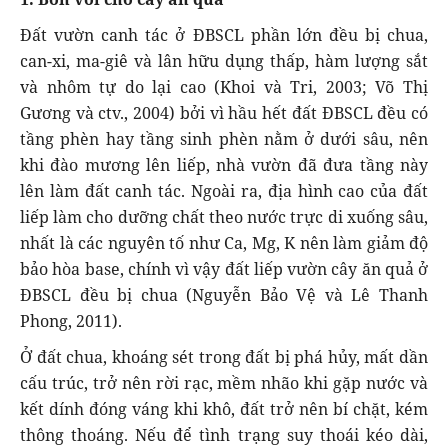
Đất vườn canh tác ở ĐBSCL phần lớn đều bị chua,
can-xi, ma-giê và lân hữu dụng thấp, hàm lượng sắt
và nhôm tự do lại cao (Khoi và Tri, 2003; Võ Thị
Gương và ctv., 2004) bởi vì hầu hết đất ĐBSCL đều có
tầng phèn hay tầng sinh phèn nằm ở dưới sâu, nên
khi đào mương lên liếp, nhà vườn đã đưa tầng này
lên làm đất canh tác. Ngoài ra, địa hình cao của đất
liếp làm cho dưỡng chất theo nước trực di xuống sâu,
nhất là các nguyên tố như Ca, Mg, K nên làm giảm độ
bảo hòa base, chính vì vậy đất liếp vườn cây ăn quả ở
ĐBSCL đều bị chua (Nguyễn Bảo Vệ và Lê Thanh
Phong, 2011).
Ở đất chua, khoáng sét trong đất bị phá hủy, mất dần
cấu trúc, trở nên rời rạc, mềm nhão khi gặp nước và
kết dính đóng váng khi khô, đất trở nên bí chặt, kém
thông thoáng. Nếu để tình trạng suy thoái kéo dài,