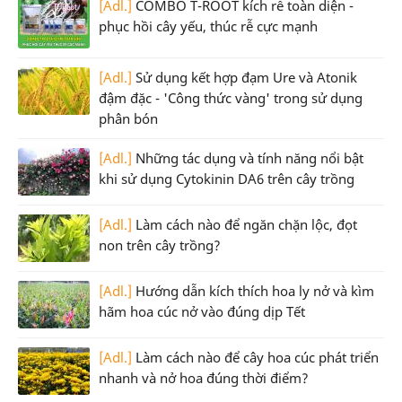
[Adl.]
COMBO T-ROOT kích rễ toàn diện -
phục hồi cây yếu, thúc rễ cực mạnh
[Adl.]
Sử dụng kết hợp đạm Ure và Atonik
đậm đặc - 'Công thức vàng' trong sử dụng
phân bón
[Adl.]
Những tác dụng và tính năng nổi bật
khi sử dụng Cytokinin DA6 trên cây trồng
[Adl.]
Làm cách nào để ngăn chặn lộc, đọt
non trên cây trồng?
[Adl.]
Hướng dẫn kích thích hoa ly nở và kìm
hãm hoa cúc nở vào đúng dịp Tết
[Adl.]
Làm cách nào để cây hoa cúc phát triển
nhanh và nở hoa đúng thời điểm?