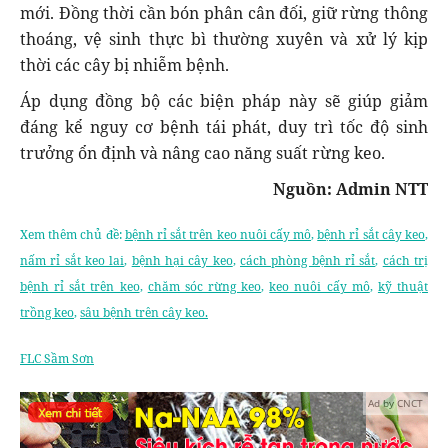
mới. Đồng thời cần bón phân cân đối, giữ rừng thông
thoáng, vệ sinh thực bì thường xuyên và xử lý kịp
thời các cây bị nhiễm bệnh.
Áp dụng đồng bộ các biện pháp này sẽ giúp giảm
đáng kể nguy cơ bệnh tái phát, duy trì tốc độ sinh
trưởng ổn định và nâng cao năng suất rừng keo.
Nguồn: Admin NTT
Xem thêm chủ đề:
bệnh rỉ sắt trên keo nuôi cấy mô
,
bệnh rỉ sắt cây keo
,
nấm rỉ sắt keo lai
,
bệnh hại cây keo
,
cách phòng bệnh rỉ sắt
,
cách trị
bệnh rỉ sắt trên keo
,
chăm sóc rừng keo
,
keo nuôi cấy mô
,
kỹ thuật
trồng keo
,
sâu bệnh trên cây keo.
FLC Sầm Sơn
Ad by CNCT