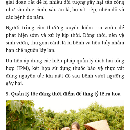
giai đoạn rất dễ bị nhiều đối tượng gây hại tấn công
như sâu đục cành, sâu ăn lá, bọ xít, rệp, nhện đỏ và
các bệnh do nấm.
Người trồng cần thường xuyên kiểm tra vườn để
phát hiện sớm và xử lý kịp thời. Đồng thời, nên vệ
sinh vườn, thu gom cành lá bị bệnh và tiêu hủy nhằm
hạn chế nguồn lây lan.
Ưu tiên áp dụng các biện pháp quản lý dịch hại tổng
hợp (IPM), kết hợp sử dụng thuốc bảo vệ thực vật
đúng nguyên tắc khi mật độ sâu bệnh vượt ngưỡng
gây hại.
5. Quản lý lộc đúng thời điểm để tăng tỷ lệ ra hoa