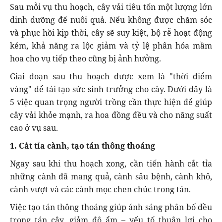
Sau mỗi vụ thu hoạch, cây vải tiêu tốn một lượng lớn
dinh dưỡng để nuôi quả. Nếu không được chăm sóc
và phục hồi kịp thời, cây sẽ suy kiệt, bộ rễ hoạt động
kém, khả năng ra lộc giảm và tỷ lệ phân hóa mầm
hoa cho vụ tiếp theo cũng bị ảnh hưởng.
Giai đoạn sau thu hoạch được xem là "thời điểm
vàng" để tái tạo sức sinh trưởng cho cây. Dưới đây là
5 việc quan trọng người trồng cần thực hiện để giúp
cây vải khỏe mạnh, ra hoa đồng đều và cho năng suất
cao ở vụ sau.
1. Cắt tỉa cành, tạo tán thông thoáng
Ngay sau khi thu hoạch xong, cần tiến hành cắt tỉa
những cành đã mang quả, cành sâu bệnh, cành khô,
cành vượt và các cành mọc chen chúc trong tán.
Việc tạo tán thông thoáng giúp ánh sáng phân bố đều
trong tán cây, giảm độ ẩm – yếu tố thuận lợi cho