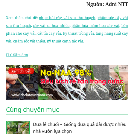
Nguồn: Adni NTT
Xem thêm chủ đề:
phục hồi cây vải sau thu hoạch
,
chăm sóc cây vải
sau thu hoạch
,
cây vải ra hoa nhiều
,
phân hóa mầm hoa cây vải
,
bón
phân cho cây vải
,
cắt tỉa cây vải
,
kỹ thuật trồng vải
,
tăng năng suất cây
vải
,
chăm sóc vải thiều
,
kỹ thuật canh tác vải.
FLC Sầm Sơn
Ad by CNCT
Cùng chuyên mục
Dưa lê chuối – Giống dưa quả dài được nhiều
nhà vườn lựa chọn