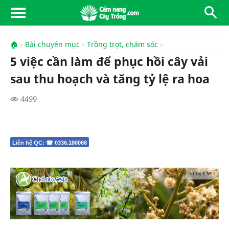
🏠
Bài chuyên mục
Trồng trọt, chăm sóc
5 việc cần làm để phục hồi cây vải
sau thu hoạch và tăng tỷ lệ ra hoa
4499
Liên hệ QC: ☎ 0336.180068
Ad by CNCT