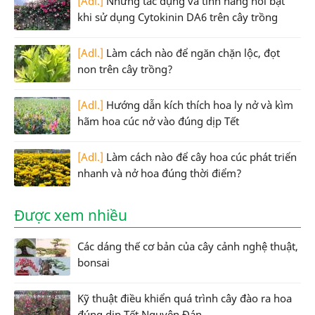
[Adl.]
Những tác dụng và tính năng nổi bật
khi sử dụng Cytokinin DA6 trên cây trồng
[Adl.]
Làm cách nào để ngăn chặn lộc, đọt
non trên cây trồng?
[Adl.]
Hướng dẫn kích thích hoa ly nở và kìm
hãm hoa cúc nở vào đúng dịp Tết
[Adl.]
Làm cách nào để cây hoa cúc phát triển
nhanh và nở hoa đúng thời điểm?
Được xem nhiều
Các dáng thế cơ bản của cây cảnh nghệ thuật,
bonsai
Kỹ thuật điều khiển quá trình cây đào ra hoa
đúng dịp Tết Nguyên Đán