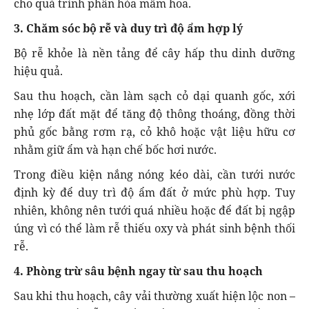
cho quá trình phân hóa mầm hoa.
3. Chăm sóc bộ rễ và duy trì độ ẩm hợp lý
Bộ rễ khỏe là nền tảng để cây hấp thu dinh dưỡng
hiệu quả.
Sau thu hoạch, cần làm sạch cỏ dại quanh gốc, xới
nhẹ lớp đất mặt để tăng độ thông thoáng, đồng thời
phủ gốc bằng rơm rạ, cỏ khô hoặc vật liệu hữu cơ
nhằm giữ ẩm và hạn chế bốc hơi nước.
Trong điều kiện nắng nóng kéo dài, cần tưới nước
định kỳ để duy trì độ ẩm đất ở mức phù hợp. Tuy
nhiên, không nên tưới quá nhiều hoặc để đất bị ngập
úng vì có thể làm rễ thiếu oxy và phát sinh bệnh thối
rễ.
4. Phòng trừ sâu bệnh ngay từ sau thu hoạch
Sau khi thu hoạch, cây vải thường xuất hiện lộc non –