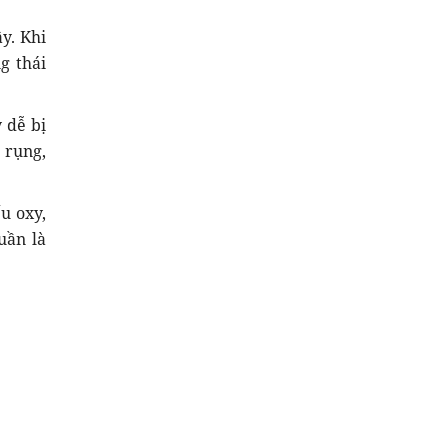
y. Khi
g thái
 dễ bị
 rụng,
u oxy,
uần là