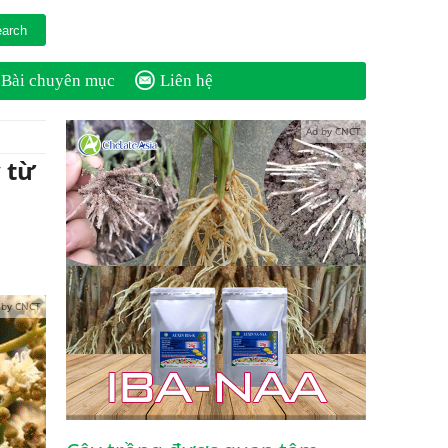
Bài chuyên mục
Liên hệ
Ad by CNCT
 từ
 by CNCT