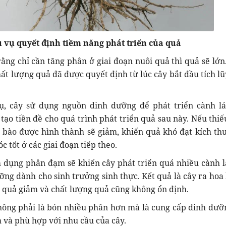
 vụ quyết định tiềm năng phát triển của quả
ằng chỉ cần tăng phân ở giai đoạn nuôi quả thì quả sẽ lớn
hất lượng quả đã được quyết định từ lúc cây bắt đầu tích l
ụ, cây sử dụng nguồn dinh dưỡng để phát triển cành lá
ạo tiền đề cho quá trình phát triển quả sau này. Nếu thiế
 bào được hình thành sẽ giảm, khiến quả khó đạt kích thư
 tốt ở các giai đoạn tiếp theo.
m dụng phân đạm sẽ khiến cây phát triển quá nhiều cành lá
ng dành cho sinh trưởng sinh thực. Kết quả là cây ra hoa
ậu quả giảm và chất lượng quả cũng không ổn định.
hông phải là bón nhiều phân hơn mà là cung cấp dinh dưỡ
m và phù hợp với nhu cầu của cây.