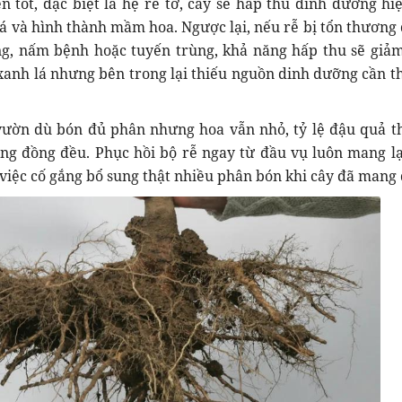
ển tốt, đặc biệt là hệ rễ tơ, cây sẽ hấp thu dinh dưỡng hi
lá và hình thành mầm hoa. Ngược lại, nếu rễ bị tổn thương 
ng, nấm bệnh hoặc tuyến trùng, khả năng hấp thu sẽ giả
 xanh lá nhưng bên trong lại thiếu nguồn dinh dưỡng cần th
 vườn dù bón đủ phân nhưng hoa vẫn nhỏ, tỷ lệ đậu quả t
ng đồng đều. Phục hồi bộ rễ ngay từ đầu vụ luôn mang lạ
 việc cố gắng bổ sung thật nhiều phân bón khi cây đã mang 