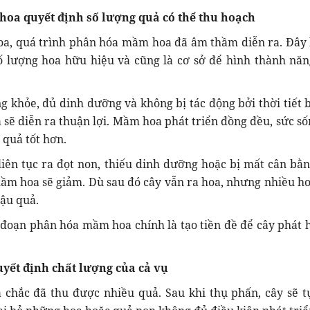
oa quyết định số lượng quả có thể thu hoạch
oa, quá trình phân hóa mầm hoa đã âm thầm diễn ra. Đây l
ố lượng hoa hữu hiệu và cũng là cơ sở để hình thành năn
g khỏe, đủ dinh dưỡng và không bị tác động bởi thời tiết bấ
 sẽ diễn ra thuận lợi. Mầm hoa phát triển đồng đều, sức số
 quả tốt hơn.
 liên tục ra đọt non, thiếu dinh dưỡng hoặc bị mất cân bằn
ầm hoa sẽ giảm. Dù sau đó cây vẫn ra hoa, nhưng nhiều ho
ậu quả.
i đoạn phân hóa mầm hoa chính là tạo tiền đề để cây phát h
uyết định chất lượng của cả vụ
 chắc đã thu được nhiều quả. Sau khi thụ phấn, cây sẽ t