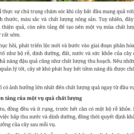
 thực sự chú trọng chăm sóc khi cây bắt đầu mang quả vớ
h thước, màu sắc và chất lượng nông sản. Tuy nhiên, đây 
n thiện quả, còn nền tảng để tạo nên một vụ mùa chất lư
 rất sớm.
hục hồi, phát triển lộc mới và bước vào giai đoạn phân h
 tố như bộ rễ, dinh dưỡng, đất, nước và sức khỏe của cây 
khả năng đậu quả cũng như chất lượng thu hoạch. Nếu nhữ
quản lý tốt, cây sẽ khó phát huy hết tiềm năng dù được ch
tố có ảnh hưởng lớn nhất đến chất lượng quả ngay từ đầu v
nền tảng của một vụ quả chất lượng
o, đồng đều và ít rụng, trước hết cần có một bộ rễ khỏe. 
iệc hấp thu nước và dinh dưỡng, đồng thời quyết định kh
rưởng của cây sau mỗi vụ.