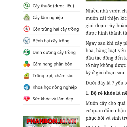
Cây thuốc (dược liệu)
Nhiều nhà vườn chỉ
Cây lâm nghiệp
muốn cải thiện kíc
giai đoạn cây hoà
Côn trùng hại cây trồng
được hình thành từ
Bệnh hại cây trồng
Ngay sau khi cây p
hoa, hàng loạt yếu
Dinh dưỡng cây trồng
đầu tác động đến 
Cẩm nang phân bón
tố này không được 
kỹ ở giai đoạn sau.
Trồng trọt, chăm sóc
Dưới đây là 7 yếu 
Khoa học nông nghiệp
1. Bộ rễ khỏe là 
Sức khỏe và làm đẹp
Muốn cây cho quả t
cơ quan đảm nhận v
phục hồi và sinh t
Ad by CNCT