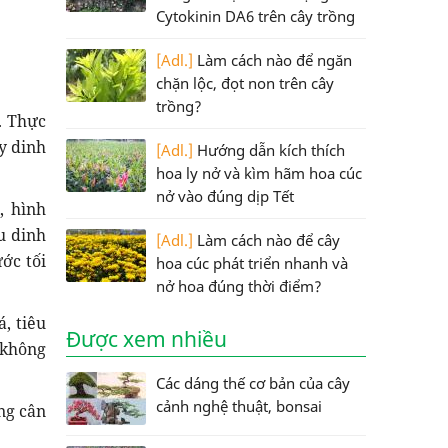
Cytokinin DA6 trên cây trồng
[Adl.]
Làm cách nào để ngăn
chặn lộc, đọt non trên cây
trồng?
. Thực
ũy dinh
[Adl.]
Hướng dẫn kích thích
hoa ly nở và kìm hãm hoa cúc
nở vào đúng dịp Tết
, hình
u dinh
[Adl.]
Làm cách nào để cây
ớc tối
hoa cúc phát triển nhanh và
nở hoa đúng thời điểm?
, tiêu
Được xem nhiều
 không
Các dáng thế cơ bản của cây
cảnh nghệ thuật, bonsai
ng cân