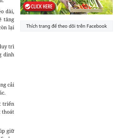
n.
o dài,
ẽ tăng
Thích trang để theo dõi trên Facebook
òn lại
duy trì
g dinh
ng cải
ác.
 triển
 thoát
iúp giữ