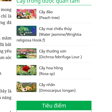
Cây trồng được quan tâm
i mong
Cây đào
chỉ là
(Peach tree)
ợng đã
Cây mai chiếu thủy
(Water Jasmine/Wrightia
óa mầm
religiosa Hook.f)
đã bắt
ng yếu
Cây thường sơn
(Dichroa febrifuga Lour.)
ăm sóc
Cây hoa hồng
ụ.
(Rosa sp)
Cây nhãn
(Dimocarpus longan)
Đây là
ả năng
Tiêu điểm