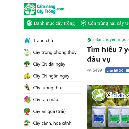
Danh mục cây trồng
Côn trùng hại cây t
🏠
Bài chuyên mục
Trang chủ
Tìm hiểu 7 
Cây trồng phong thủy
đầu vụ
Cây CN dài ngày
5499
Liên hệ QC: ☎
Cây CN ngắn ngày
Cây lương thực
Cây rau màu
Cây ăn quả (trái)
Cây cảnh, hoa cảnh