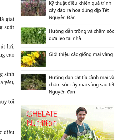
Kỹ thuật điều khiển quá trình
cây đào ra hoa đúng dịp Tết
Nguyên Đán
à giai
g suất
Hướng dẫn trồng và chăm sóc
dưa leo tại nhà
t lợi,
Giới thiệu các giống mai vàng
ng cao
g sinh
Hướng dẫn cắt tỉa cành mai và
a yếu,
chăm sóc cây mai vàng sau tết
Nguyên đán
uy tối
Ad by CNCT
ự điều