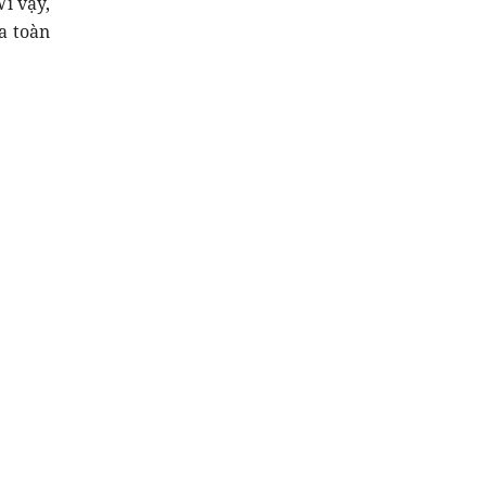
ì vậy,
a toàn