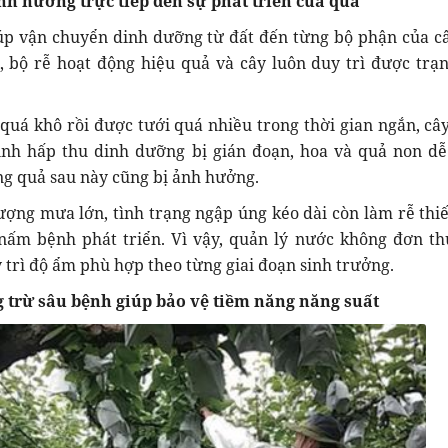
nh hưởng trực tiếp đến sự phát triển của quả
úp vận chuyển dinh dưỡng từ đất đến từng bộ phận của câ
 bộ rễ hoạt động hiệu quả và cây luôn duy trì được trạn
 quá khô rồi được tưới quá nhiều trong thời gian ngắn, cây
rình hấp thu dinh dưỡng bị gián đoạn, hoa và quả non dễ
ng quả sau này cũng bị ảnh hưởng.
ợng mưa lớn, tình trạng ngập úng kéo dài còn làm rễ thiế
 nấm bệnh phát triển. Vì vậy, quản lý nước không đơn th
 trì độ ẩm phù hợp theo từng giai đoạn sinh trưởng.
 trừ sâu bệnh giúp bảo vệ tiềm năng năng suất