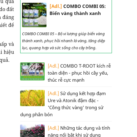
ệu quả
[Adl.]
COMBO COMBI 05:
do đất
Biến vàng thành xanh
m đáng
iết để
COMBO COMBI 05 – Bộ vi lượng giúp biến vàng
thành xanh, phục hồi nhanh lá vàng, tăng diệp
hấp và
lục, quang hợp và sức sống cho cây trồng.
i hiệu
quả.
[Adl.]
COMBO T-ROOT kích rễ
toàn diện - phục hồi cây yếu,
thúc rễ cực mạnh
[Adl.]
Sử dụng kết hợp đạm
Ure và Atonik đậm đặc -
'Công thức vàng' trong sử
dụng phân bón
[Adl.]
Những tác dụng và tính
năng nổi bật khi sử dụng