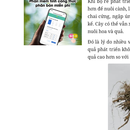
Khi bộ rễ phát tri
hơn để nuôi cành, 
chai cứng, ngập ú
kể. Cây có thể vẫn
nuôi hoa và quả.
Đó là lý do nhiều
quả phát triển khô
quả cao hơn so với