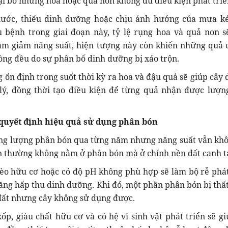
ại bỏ những hoa hoặc quả non không đủ điều kiện phát triể
nước, thiếu dinh dưỡng hoặc chịu ảnh hưởng của mưa ké
 bệnh trong giai đoạn này, tỷ lệ rụng hoa và quả non s
àm giảm năng suất, hiện tượng này còn khiến những quả c
ồng đều do sự phân bố dinh dưỡng bị xáo trộn.
 ổn định trong suốt thời kỳ ra hoa và đậu quả sẽ giúp cây 
lý, đồng thời tạo điều kiện để từng quả nhận được lượn
 quyết định hiệu quả sử dụng phân bón
ng lượng phân bón qua từng năm nhưng năng suất vẫn khô
n thường không nằm ở phân bón mà ở chính nền đất canh t
èo hữu cơ hoặc có độ pH không phù hợp sẽ làm bộ rễ phát
ng hấp thu dinh dưỡng. Khi đó, một phần phân bón bị thất
 đất nhưng cây không sử dụng được.
xốp, giàu chất hữu cơ và có hệ vi sinh vật phát triển sẽ g