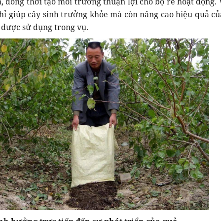
, đồng thời tạo môi trường thuận lợi cho bộ rễ hoạt động. V
chỉ giúp cây sinh trưởng khỏe mà còn nâng cao hiệu quả củ
 được sử dụng trong vụ.