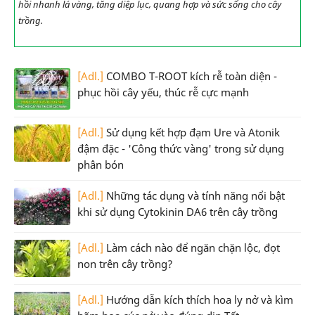
hồi nhanh lá vàng, tăng diệp lục, quang hợp và sức sống cho cây
trồng.
[Adl.]
COMBO T-ROOT kích rễ toàn diện -
phục hồi cây yếu, thúc rễ cực mạnh
[Adl.]
Sử dụng kết hợp đạm Ure và Atonik
đậm đặc - 'Công thức vàng' trong sử dụng
phân bón
[Adl.]
Những tác dụng và tính năng nổi bật
khi sử dụng Cytokinin DA6 trên cây trồng
[Adl.]
Làm cách nào để ngăn chặn lộc, đọt
non trên cây trồng?
[Adl.]
Hướng dẫn kích thích hoa ly nở và kìm