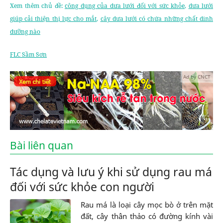
Xem thêm chủ đề:
công dụng của dưa lưới đối với sức khỏe
,
dưa lưới
giúp cải thiện thị lực cho mắt
,
cây dưa lưới có chứa những chất dinh
dưỡng nào
FLC Sầm Sơn
Ad by CNCT
Bài liên quan
Tác dụng và lưu ý khi sử dụng rau má
đối với sức khỏe con người
Rau má là loại cây mọc bò ở trên mặt
đất, cây thân thảo có đường kính vài