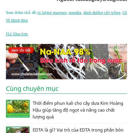
Xem thêm chủ đề:
vi lượng mangan
,
mnedta
,
dinh dưỡng cây trồng
,
GS
Võ Minh Kha
FLC Sầm Sơn
Ad by CNCT
Cùng chuyên mục
Thời điểm phun kali cho cây dưa Kim Hoàng
Hậu giúp tăng độ ngọt và nâng cao chất
lượng quả
EDTA là gì? Vai trò của EDTA trong phân bón