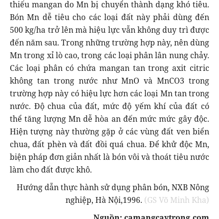
thiếu mangan do Mn bị chuyển thành dạng khó tiêu.
Bón Mn dễ tiêu cho các loại đất này phải dùng đến
500 kg/ha trở lên mà hiệu lực vẫn không duy trì được
đến năm sau. Trong những trường hợp này, nên dùng
Mn trong xỉ lò cao, trong các loại phân lân nung chảy.
Các loại phân có chứa mangan tan trong axit citric
không tan trong nước như MnO và MnCO3 trong
trường hợp này có hiệu lực hơn các loại Mn tan trong
nước. Độ chua của đất, mức độ yếm khí của đất có
thể tăng lượng Mn dễ hòa an đến mức mức gây độc.
Hiện tượng này thường gặp ở các vùng đất ven biển
chua, đất phèn và đất đồi quá chua. Để khử độc Mn,
biện pháp đơn giản nhất là bón vôi và thoát tiêu nước
làm cho đất được khô.
Hướng dẫn thực hành sử dụng phân bón, NXB Nông
nghiệp, Hà Nội,1996.
(GS Võ Minh Kha)
Nguồn: camangcaytrong.com