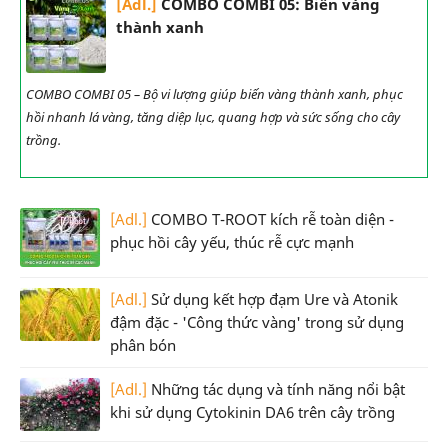
[Adl.]
COMBO COMBI 05: Biến vàng
thành xanh
COMBO COMBI 05 – Bộ vi lượng giúp biến vàng thành xanh, phục
hồi nhanh lá vàng, tăng diệp lục, quang hợp và sức sống cho cây
trồng.
[Adl.]
COMBO T-ROOT kích rễ toàn diện -
phục hồi cây yếu, thúc rễ cực mạnh
[Adl.]
Sử dụng kết hợp đạm Ure và Atonik
đậm đặc - 'Công thức vàng' trong sử dụng
phân bón
[Adl.]
Những tác dụng và tính năng nổi bật
khi sử dụng Cytokinin DA6 trên cây trồng