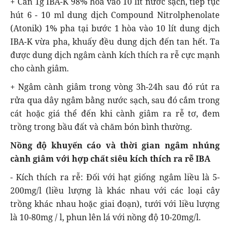
+ Cân 1g IBA-K 98% hòa vào 10 lít nước sạch, tiếp tục
hút 6 - 10 ml dung dịch Compound Nitrolphenolate
(Atonik) 1% pha tại bước 1 hòa vào 10 lít dung dịch
IBA-K vừa pha, khuấy đều dung dịch đến tan hết. Ta
được dung dịch ngâm cành kích thích ra rễ cực mạnh
cho cành giâm.
+ Ngâm cành giâm trong vòng 3h-24h sau đó rút ra
rửa qua dây ngâm bằng nước sạch, sau đó cắm trong
cát hoặc giá thể đến khi cành giâm ra rễ tơ, đem
trồng trong bầu đất và chăm bón bình thường.
Nồng độ khuyến cáo và thời gian ngâm nhúng
cành giâm với hợp chất siêu kích thích ra rễ IBA
- Kích thích ra rễ: Đối với hạt giống ngâm liều là 5-
200mg/l (liều lượng là khác nhau với các loại cây
trồng khác nhau hoặc giai đoạn), tưới với liều lượng
là 10-80mg / l, phun lên lá với nồng độ 10-20mg/l.