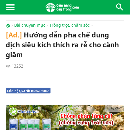
🏠
Bài chuyên mục
Trồng trọt, chăm sóc
[Ad.]
Hướng dẫn pha chế dung
dịch siêu kích thích ra rễ cho cành
giâm
13252
Liên hệ QC: ☎ 0336.180068
Ad by CNCT