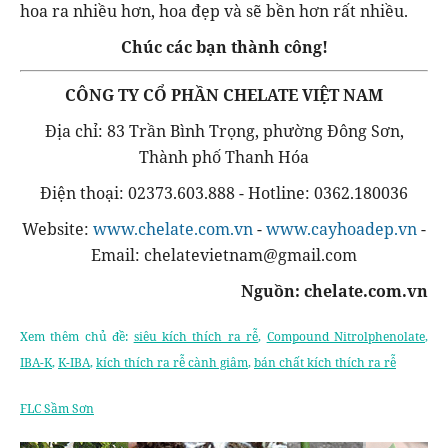
hoa ra nhiều hơn, hoa đẹp và sẽ bền hơn rất nhiều.
Chúc các bạn thành công!
CÔNG TY CỔ PHẦN CHELATE VIỆT NAM
Địa chỉ: 83 Trần Bình Trọng, phường Đông Sơn,
Thành phố Thanh Hóa
Điện thoại: 02373.603.888 - Hotline: 0362.180036
Website:
www.chelate.com.vn
-
www.cayhoadep.vn
-
Email: chelatevietnam@gmail.com
Nguồn: chelate.com.vn
Xem thêm chủ đề:
siêu kích thích ra rễ
,
Compound Nitrolphenolate
,
IBA-K
,
K-IBA
,
kích thích ra rễ cành giâm
,
bán chất kích thích ra rễ
FLC Sầm Sơn