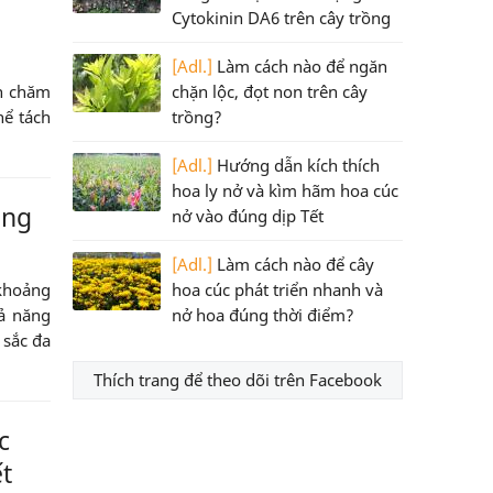
Cytokinin DA6 trên cây trồng
[Adl.]
Làm cách nào để ngăn
chặn lộc, đọt non trên cây
ch chăm
trồng?
hể tách
[Adl.]
Hướng dẫn kích thích
hoa ly nở và kìm hãm hoa cúc
ồng
nở vào đúng dịp Tết
[Adl.]
Làm cách nào để cây
hoa cúc phát triển nhanh và
 khoảng
nở hoa đúng thời điểm?
ả năng
 sắc đa
Thích trang để theo dõi trên Facebook
c
t