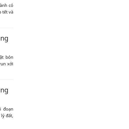
cành có
 tết và
ồng
ật bón
vun xới
ồng
ai đoạn
lý đất,