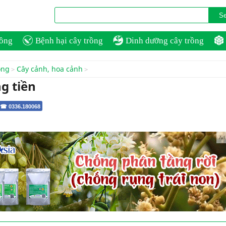
rồng
Bệnh hại cây trồng
Dinh dưỡng cây trồng
ồng
Cây cảnh, hoa cảnh
g tiền
 ☎ 0336.180068
Ad