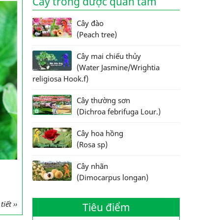
Cây trồng được quan tâm
Cây đào
(Peach tree)
Cây mai chiếu thủy
(Water Jasmine/Wrightia
religiosa Hook.f)
Cây thường sơn
(Dichroa febrifuga Lour.)
Cây hoa hồng
(Rosa sp)
Cây nhãn
(Dimocarpus longan)
iết ››
Tiêu điểm