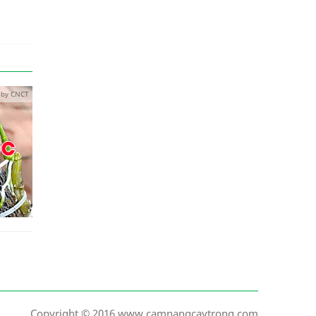
 by CNCT
Copyright © 2016 www.camnangcaytrong.com