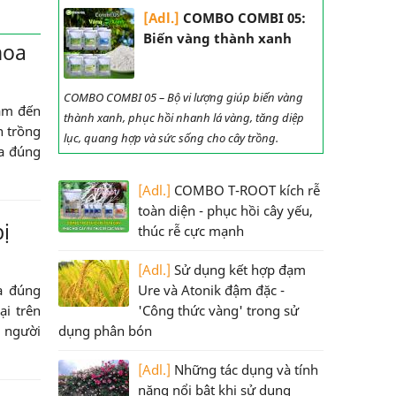
[Adl.]
COMBO COMBI 05:
Biến vàng thành xanh
hoa
COMBO COMBI 05 – Bộ vi lượng giúp biến vàng
tâm đến
thành xanh, phục hồi nhanh lá vàng, tăng diệp
n trồng
lục, quang hợp và sức sống cho cây trồng.
oa đúng
[Adl.]
COMBO T-ROOT kích rễ
toàn diện - phục hồi cây yếu,
ị
thúc rễ cực mạnh
[Adl.]
Sử dụng kết hợp đạm
Ure và Atonik đậm đặc -
à đúng
'Công thức vàng' trong sử
ại trên
dụng phân bón
o người
[Adl.]
Những tác dụng và tính
năng nổi bật khi sử dụng