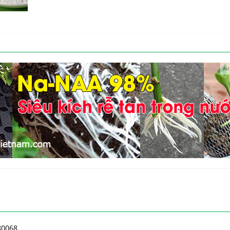
iến
Ad
80068
.