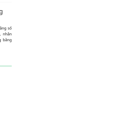
g
bằng số
, nhân
g bằng