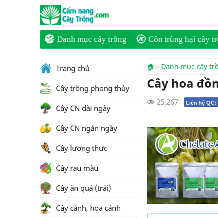
Danh mục cây trồng
Côn trùng hại cây t
🏠
Danh mục cây tr
Trang chủ
Cây hoa đồn
Cây trồng phong thủy
25,267
Liên hệ QC:
Cây CN dài ngày
Cây CN ngắn ngày
Cây lương thực
Cây rau màu
Cây ăn quả (trái)
Cây cảnh, hoa cảnh