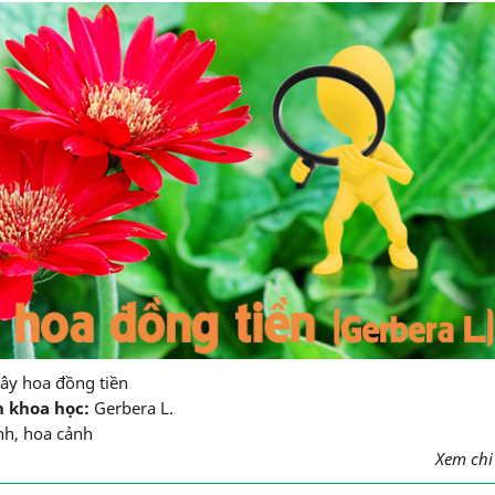
ây hoa đồng tiền
n khoa học:
Gerbera L.
nh, hoa cảnh
Xem chi t