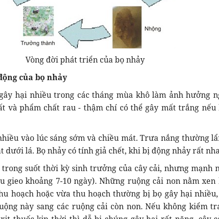
Vòng đời phát triển của bọ nhảy
 động của bọ nhảy
gây hại nhiều trong các tháng mùa khô làm ảnh hưởng 
ất và phẩm chất rau - thậm chí có thể gây mất trắng nếu
nhiều vào lúc sáng sớm và chiều mát. Trưa nắng thường lẩ
 dưới lá. Bọ nhảy có tính giả chết, khi bị động nhảy rất nh
i trong suốt thời kỳ sinh trưởng của cây cải, nhưng mạnh n
au gieo khoảng 7-10 ngày). Những ruộng cải non nằm xen 
hu hoạch hoặc vừa thu hoạch thường bị bọ gây hại nhiều,
ruộng này sang các ruộng cải còn non. Nếu không kiểm tr