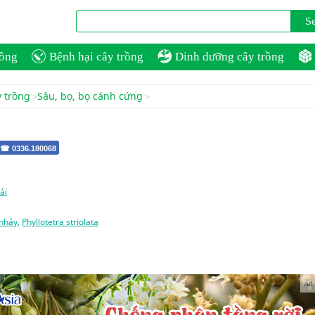
rồng
Bệnh hại cây trồng
Dinh dưỡng cây trồng
y trồng
Sâu, bọ, bọ cánh cứng
 ☎ 0336.180068
ải
nhảy
,
Phyllotetra striolata
Ad