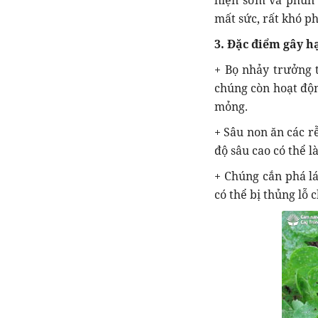
hiện sớm và phun x
mất sức, rất khó ph
3. Đặc điểm gây h
+ Bọ nhảy trưởng 
chúng còn hoạt độn
mỏng.
+ Sâu non ăn các r
độ sâu cao có thể l
+ Chúng cắn phá lá
có thể bị thủng lỗ c