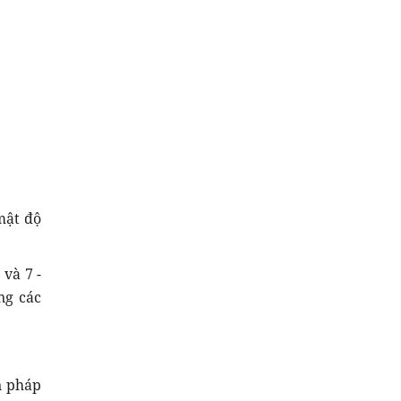
mật độ
 và 7 -
ng các
n pháp