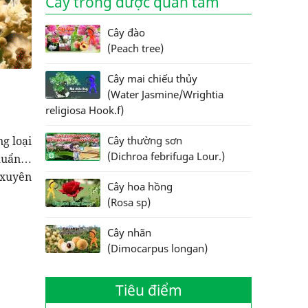
Cây trồng được quan tâm
Cây đào
(Peach tree)
Cây mai chiếu thủy
(Water Jasmine/Wrightia
religiosa Hook.f)
ng loại
Cây thường sơn
(Dichroa febrifuga Lour.)
khuẩn…
g xuyên
Cây hoa hồng
(Rosa sp)
Cây nhãn
(Dimocarpus longan)
Tiêu điểm