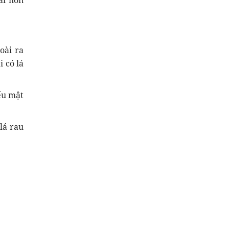
ải non
oài ra
 có lá
ếu mật
lá rau