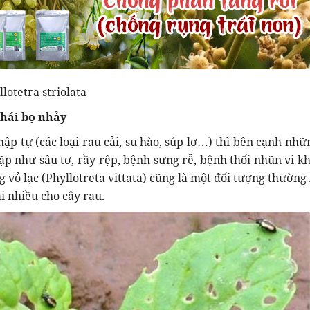
llotetra striolata
thái bọ nhảy
hập tự (các loại rau cải, su hào, súp lơ…) thì bên cạnh nhữ
p như sâu tơ, rầy rệp, bệnh sưng rễ, bệnh thối nhũn vi 
g vỏ lạc (Phyllotreta vittata) cũng là một đối tượng thườn
i nhiều cho cây rau.