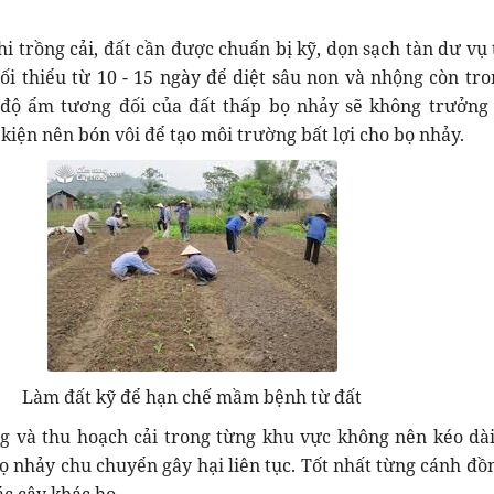
hi trồng cải, đất cần được chuẩn bị kỹ, dọn sạch tàn dư vụ 
tối thiểu từ 10 - 15 ngày để diệt sâu non và nhộng còn tro
độ ẩm tương đối của đất thấp bọ nhảy sẽ không trưởng
kiện nên bón vôi để tạo môi trường bất lợi cho bọ nhảy.
Làm đất kỹ để hạn chế mầm bệnh từ đất
ng và thu hoạch cải trong từng khu vực không nên kéo dài,
bọ nhảy chu chuyển gây hại liên tục. Tốt nhất từng cánh đồ