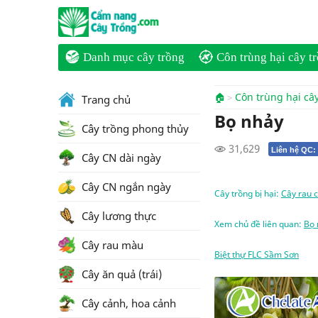
Danh mục cây trồng
Côn trùng hại cây t
🏠
Côn trùng hại câ
Trang chủ
Bọ nhảy
Cây trồng phong thủy
31,629
Liên hệ QC:
Cây CN dài ngày
Cây CN ngắn ngày
Cây trồng bị hại:
Cây rau c
Cây lương thực
Xem chủ đề liên quan:
Bọ 
Cây rau màu
Biệt thự FLC Sầm Sơn
Cây ăn quả (trái)
Cây cảnh, hoa cảnh