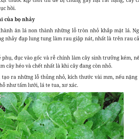
ịt thuốc kịp thời thì dễ bị chúng gây hại rất nặng, cây c
ục hồi.
ại của bọ nhảy
thành ăn lá non thành những lỗ tròn nhỏ khắp mặt lá. Ng
g nhảy đạp lung tung làm rau giập nát, nhất là trên rau cải
ễ phụ, đục vào gốc và rễ chính làm cây sinh trưởng kém, n
àm cây héo và chết nhất là khi cây đang còn nhỏ.
 tạo ra những lỗ thủng nhỏ, kích thước vài mm, nếu nặng 
hỗ như tấm lưới, lá te tua, xơ xác.