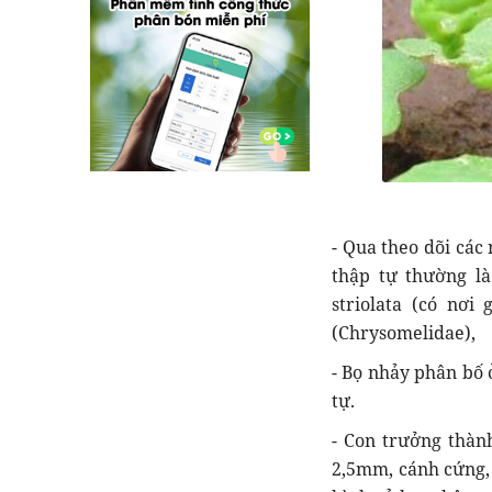
- Qua theo dõi các
thập tự thường là
striolata (có nơi
(Chrysomelidae),
- Bọ nhảy phân bố 
tự.
- Con trưởng thành
2,5mm, cánh cứng,