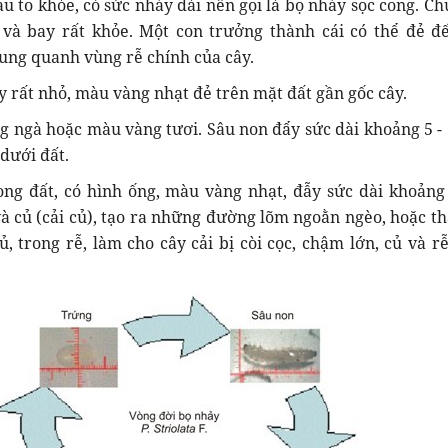
au to khỏe, có sức nhảy dài nên gọi là bọ nhảy sọc cong. C
và bay rất khỏe. Một con trưởng thành cái có thể đẻ đ
xung quanh vùng rễ chính của cây.
y rất nhỏ, màu vàng nhạt đẻ trên mặt đất gần gốc cây.
g ngà hoặc màu vàng tươi. Sâu non đẩy sức dài khoảng 5 -
dưới đất.
ong đất, có hình ống, màu vàng nhạt, đẫy sức dài khoản
à củ (cải củ), tạo ra những đường lõm ngoằn ngèo, hoặc th
ủ, trong rễ, làm cho cây cải bị còi cọc, chậm lớn, củ và rễ