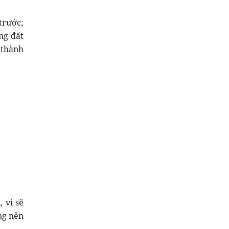
trước;
ng đất
 thành
 vì sẽ
ng nên