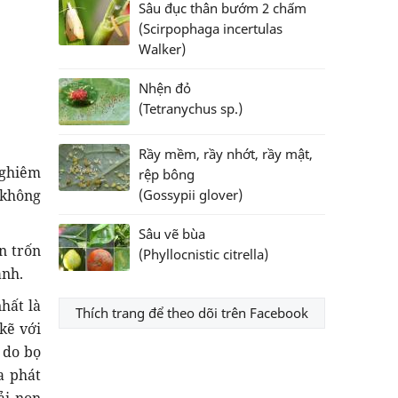
Sâu đục thân bướm 2 chấm
(Scirpophaga incertulas
Walker)
Nhện đỏ
(Tetranychus sp.)
Rầy mềm, rầy nhớt, rầy mật,
nghiêm
rệp bông
 không
(Gossypii glover)
Sâu vẽ bùa
n trốn
(Phyllocnistic citrella)
anh.
hất là
Thích trang để theo dõi trên Facebook
kẽ với
 do bọ
a phát