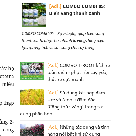
[Adl.]
COMBO COMBI 05:
Biến vàng thành xanh
COMBO COMBI 05 – Bộ vi lượng giúp biến vàng
thành xanh, phục hồi nhanh lá vàng, tăng diệp
lục, quang hợp và sức sống cho cây trồng.
[Adl.]
COMBO T-ROOT kích rễ
cây họ
toàn diện - phục hồi cây yếu,
otetra
thúc rễ cực mạnh
n miêu
[Adl.]
Sử dụng kết hợp đạm
Ure và Atonik đậm đặc -
ọ thập
'Công thức vàng' trong sử
dụng phân bón
ảng 2-
[Adl.]
Những tác dụng và tính
, cong
năng nổi bật khi sử dụng