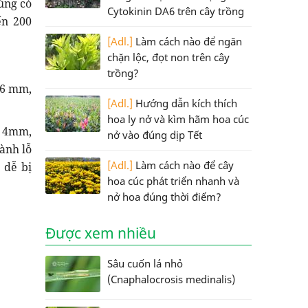
húng có
Cytokinin DA6 trên cây trồng
ến 200
[Adl.]
Làm cách nào để ngăn
chặn lộc, đọt non trên cây
trồng?
 6 mm,
[Adl.]
Hướng dẫn kích thích
hoa ly nở và kìm hãm hoa cúc
g 4mm,
nở vào đúng dịp Tết
ành lỗ
[Adl.]
Làm cách nào để cây
 dễ bị
hoa cúc phát triển nhanh và
nở hoa đúng thời điểm?
Được xem nhiều
Sâu cuốn lá nhỏ
(Cnaphalocrosis medinalis)