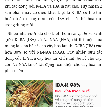
ra rễ hơn, và rễ ra nhiều, to, mập. Sự hình thành rễ
khi tác động bởi K-IBA và IBA là rất cao. Tuy nhiên 2
sản phẩm này có điều khác biệt lá K-IBA có thể tan
hoàn toàn trong nước còn IBA chỉ có thể hòa tan
trong dung môi.
- Nhiều nhà vườn đã cho biết thêm rằng: Để so sánh
giữa K-IBA (IBA) và Na-NAA (NAA) thì thì hiệu quả
mang lại cho bộ rễ cho cây hoa lan thì K-IBA (IBA) cao
hơn 30% so với Na-NAA (NAA). Tuy nhiên sựu tác
động của IBA lên cây hoa lan chỉ mình bộ rễ cho cây,
còn Na-NAA lại có tác động toàn diện cho cây hoa lan
phát triển.