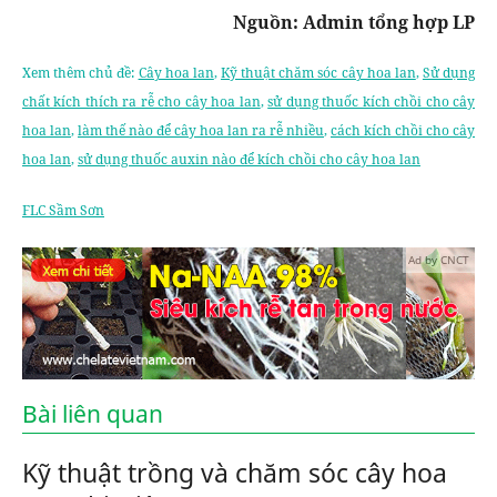
Nguồn: Admin tổng hợp LP
Xem thêm chủ đề:
Cây hoa lan
,
Kỹ thuật chăm sóc cây hoa lan
,
Sử dụng
chất kích thích ra rễ cho cây hoa lan
,
sử dụng thuốc kích chồi cho cây
hoa lan
,
làm thế nào để cây hoa lan ra rễ nhiều
,
cách kích chồi cho cây
hoa lan
,
sử dụng thuốc auxin nào để kích chồi cho cây hoa lan
FLC Sầm Sơn
Ad by CNCT
Bài liên quan
Kỹ thuật trồng và chăm sóc cây hoa