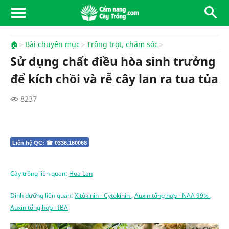
🏠
Bài chuyên mục
Trồng trọt, chăm sóc
Sử dụng chất điều hòa sinh trưởng
để kích chồi và rễ cây lan ra tua tủa
8237
Liên hệ QC: ☎ 0336.180068
Cây trồng liên quan:
Hoa Lan
Dinh dưỡng liên quan:
Xitôkinin - Cytokinin
,
Auxin tổng hợp - NAA 99%
,
Auxin tổng hợp - IBA