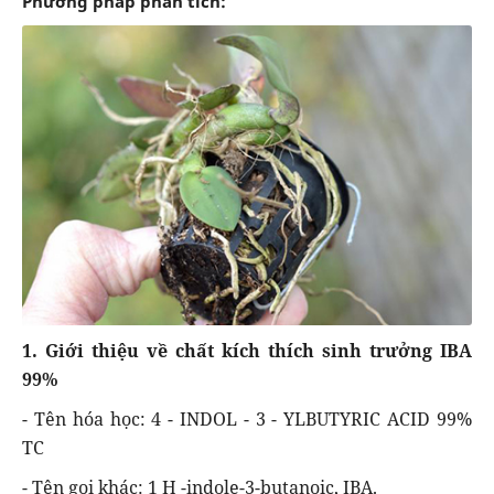
Phương pháp phân tích:
1. Giới thiệu về chất kích thích sinh trưởng IBA
99%
- Tên hóa học: 4 - INDOL - 3 - YLBUTYRIC ACID 99%
TC
- Tên gọi khác: 1 H -indole-3-butanoic, IBA.