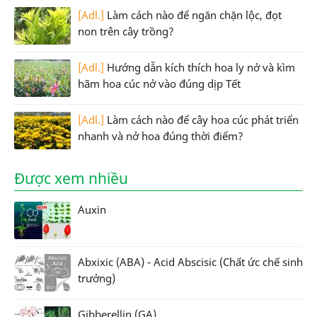
[Adl.]
Làm cách nào để ngăn chặn lộc, đọt
non trên cây trồng?
[Adl.]
Hướng dẫn kích thích hoa ly nở và kìm
hãm hoa cúc nở vào đúng dịp Tết
[Adl.]
Làm cách nào để cây hoa cúc phát triển
nhanh và nở hoa đúng thời điểm?
Được xem nhiều
Auxin
Abxixic (ABA) - Acid Abscisic (Chất ức chế sinh
trưởng)
Gibberellin (GA)