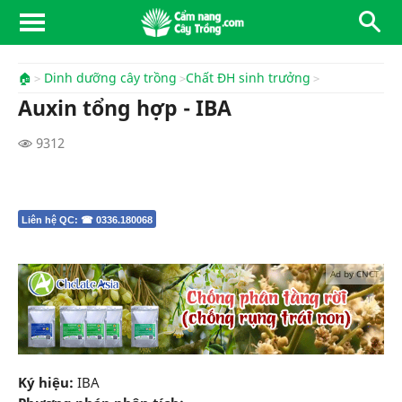
🏠
Dinh dưỡng cây trồng
Chất ĐH sinh trưởng
Auxin tổng hợp - IBA
9312
Liên hệ QC: ☎ 0336.180068
Ad by CNCT
Ký hiệu:
IBA