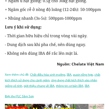
+ Ngâm ủ hạt giống: 0.5g cho 30kg hạt giống.
+ Ngâm gốc rễ ở nồng độ loãng (12-24h): 50-100ppm
+ Nhúng nhanh (3s-5s): 500ppm-1000ppm
Lưu ý khi sử dụng:
- Thời gian hữu hiệu chỉ trong vòng vài ngày.
- Dung dịch sau khi pha chế, nên dùng ngay.
- Không nên dùng IBA để rắc lên mặt lá.
Nguồn: Chelate Việt Nam
Xem thêm chủ đề:
Chất điều hòa sinh trưởng
,
IBA
,
auxin tổng hợp
,
chất
kích thích sử dụng cho cành giâm
,
ứng dụng chất kích thích vào nhân
giống vô tính
,
giới thiệu chung về IBA
,
thông tin cơ bản IBA
,
IBA
Biệt thự FLC Sầm Sơn
Ad by CNCT