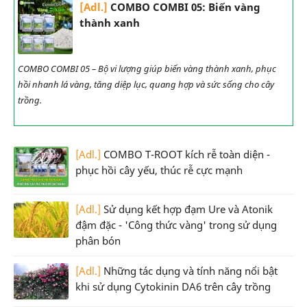
[Adl.]
COMBO COMBI 05: Biến vàng
thành xanh
COMBO COMBI 05 – Bộ vi lượng giúp biến vàng thành xanh, phục
hồi nhanh lá vàng, tăng diệp lục, quang hợp và sức sống cho cây
trồng.
[Adl.]
COMBO T-ROOT kích rễ toàn diện -
phục hồi cây yếu, thúc rễ cực mạnh
[Adl.]
Sử dụng kết hợp đạm Ure và Atonik
đậm đặc - 'Công thức vàng' trong sử dụng
phân bón
[Adl.]
Những tác dụng và tính năng nổi bật
khi sử dụng Cytokinin DA6 trên cây trồng