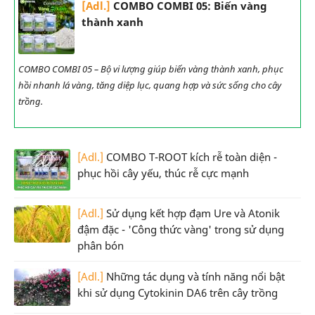
[Adl.]
COMBO COMBI 05: Biến vàng
thành xanh
COMBO COMBI 05 – Bộ vi lượng giúp biến vàng thành xanh, phục
hồi nhanh lá vàng, tăng diệp lục, quang hợp và sức sống cho cây
trồng.
[Adl.]
COMBO T-ROOT kích rễ toàn diện -
phục hồi cây yếu, thúc rễ cực mạnh
[Adl.]
Sử dụng kết hợp đạm Ure và Atonik
đậm đặc - 'Công thức vàng' trong sử dụng
phân bón
[Adl.]
Những tác dụng và tính năng nổi bật
khi sử dụng Cytokinin DA6 trên cây trồng