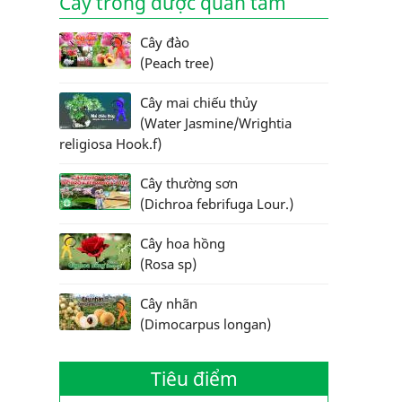
Cây trồng được quan tâm
Cây đào
(Peach tree)
Cây mai chiếu thủy
(Water Jasmine/Wrightia
religiosa Hook.f)
Cây thường sơn
(Dichroa febrifuga Lour.)
Cây hoa hồng
(Rosa sp)
Cây nhãn
(Dimocarpus longan)
Tiêu điểm