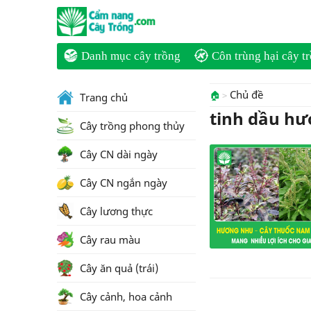
Danh mục cây trồng
Côn trùng hại cây t
Chủ đề
🏠
Trang chủ
tinh dầu h
Cây trồng phong thủy
Cây CN dài ngày
Cây CN ngắn ngày
Cây lương thực
Cây rau màu
Cây ăn quả (trái)
Cây cảnh, hoa cảnh