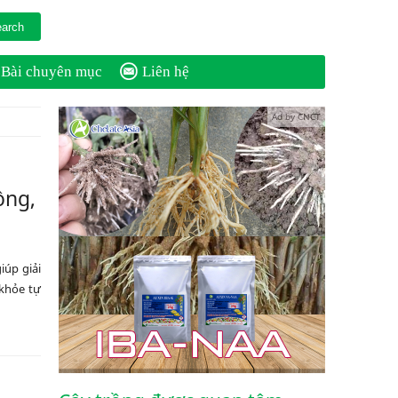
Bài chuyên mục
Liên hệ
Ad by CNCT
ồng,
iúp giải
 khỏe tự