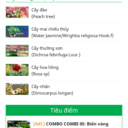
Cây đào
(Peach tree)
Cây mai chiếu thủy
(Water Jasmine/Wrightia religiosa Hook.f)
Cây thường sơn
(Dichroa febrifuga Lour.)
Cây hoa hồng
(Rosa sp)
Cây nhãn
(Dimocarpus longan)
Tiêu điểm
[Adl.]
COMBO COMBI 05: Biến vàng