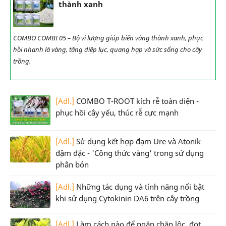
thành xanh
COMBO COMBI 05 – Bộ vi lượng giúp biến vàng thành xanh, phục
hồi nhanh lá vàng, tăng diệp lục, quang hợp và sức sống cho cây
trồng.
[Adl.]
COMBO T-ROOT kích rễ toàn diện -
phục hồi cây yếu, thúc rễ cực mạnh
[Adl.]
Sử dụng kết hợp đạm Ure và Atonik
đậm đặc - 'Công thức vàng' trong sử dụng
phân bón
[Adl.]
Những tác dụng và tính năng nổi bật
khi sử dụng Cytokinin DA6 trên cây trồng
[Adl.]
Làm cách nào để ngăn chặn lộc, đọt