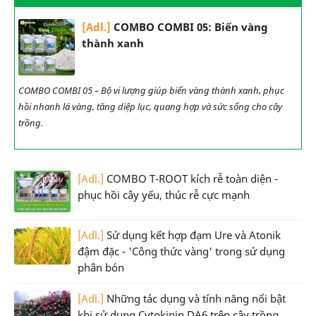
[Adl.]
COMBO COMBI 05: Biến vàng
thành xanh
COMBO COMBI 05 – Bộ vi lượng giúp biến vàng thành xanh, phục
hồi nhanh lá vàng, tăng diệp lục, quang hợp và sức sống cho cây
trồng.
[Adl.]
COMBO T-ROOT kích rễ toàn diện -
phục hồi cây yếu, thúc rễ cực mạnh
[Adl.]
Sử dụng kết hợp đạm Ure và Atonik
đậm đặc - 'Công thức vàng' trong sử dụng
phân bón
[Adl.]
Những tác dụng và tính năng nổi bật
khi sử dụng Cytokinin DA6 trên cây trồng