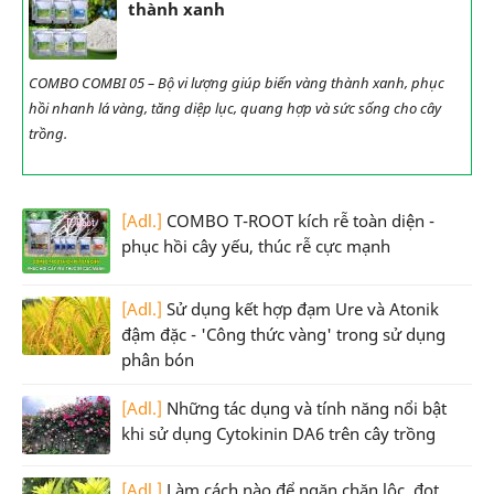
thành xanh
COMBO COMBI 05 – Bộ vi lượng giúp biến vàng thành xanh, phục
hồi nhanh lá vàng, tăng diệp lục, quang hợp và sức sống cho cây
trồng.
[Adl.]
COMBO T-ROOT kích rễ toàn diện -
phục hồi cây yếu, thúc rễ cực mạnh
[Adl.]
Sử dụng kết hợp đạm Ure và Atonik
đậm đặc - 'Công thức vàng' trong sử dụng
phân bón
[Adl.]
Những tác dụng và tính năng nổi bật
khi sử dụng Cytokinin DA6 trên cây trồng
[Adl.]
Làm cách nào để ngăn chặn lộc, đọt