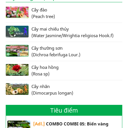
Cây đào
(Peach tree)
Cây mai chiếu thủy
(Water Jasmine/Wrightia religiosa Hook.f)
Cây thường sơn
(Dichroa febrifuga Lour.)
Cây hoa hồng
(Rosa sp)
Cây nhãn
(Dimocarpus longan)
Tiêu điểm
[Adl.]
COMBO COMBI 05: Biến vàng