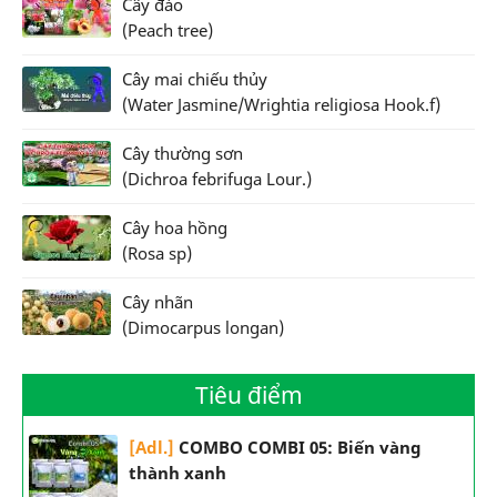
Cây đào
(Peach tree)
Cây mai chiếu thủy
(Water Jasmine/Wrightia religiosa Hook.f)
Cây thường sơn
(Dichroa febrifuga Lour.)
Cây hoa hồng
(Rosa sp)
Cây nhãn
(Dimocarpus longan)
Tiêu điểm
[Adl.]
COMBO COMBI 05: Biến vàng
thành xanh