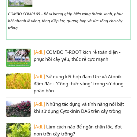
COMBO COMBI 05 – Bộ vi lượng giúp biến vàng thành xanh, phục
hồi nhanh lá vàng, tăng diệp lục, quang hợp và sức sống cho cây
trồng.
[Adl.]
COMBO T-ROOT kích rễ toàn diện -
phục hồi cây yếu, thúc rễ cực mạnh
[Adl.]
Sử dụng kết hợp đạm Ure và Atonik
đậm đặc - 'Công thức vàng' trong sử dụng
phân bón
[Adl.]
Những tác dụng và tính năng nổi bật
khi sử dụng Cytokinin DA6 trên cây trồng
[Adl.]
Làm cách nào để ngăn chặn lộc, đọt
non trên cây trồng?