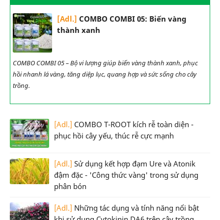
[Adl.]
COMBO COMBI 05: Biến vàng
thành xanh
COMBO COMBI 05 – Bộ vi lượng giúp biến vàng thành xanh, phục
hồi nhanh lá vàng, tăng diệp lục, quang hợp và sức sống cho cây
trồng.
[Adl.]
COMBO T-ROOT kích rễ toàn diện -
phục hồi cây yếu, thúc rễ cực mạnh
[Adl.]
Sử dụng kết hợp đạm Ure và Atonik
đậm đặc - 'Công thức vàng' trong sử dụng
phân bón
[Adl.]
Những tác dụng và tính năng nổi bật
khi sử dụng Cytokinin DA6 trên cây trồng