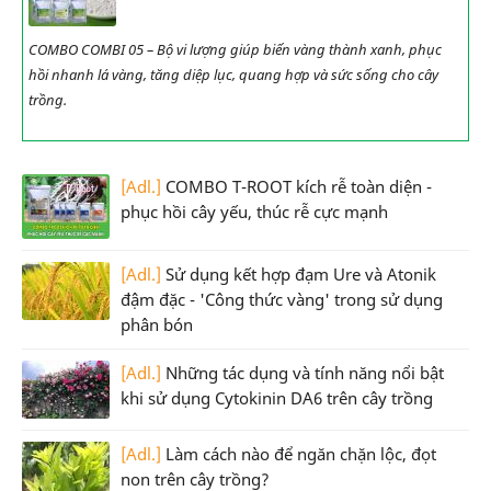
COMBO COMBI 05 – Bộ vi lượng giúp biến vàng thành xanh, phục
hồi nhanh lá vàng, tăng diệp lục, quang hợp và sức sống cho cây
trồng.
[Adl.]
COMBO T-ROOT kích rễ toàn diện -
phục hồi cây yếu, thúc rễ cực mạnh
[Adl.]
Sử dụng kết hợp đạm Ure và Atonik
đậm đặc - 'Công thức vàng' trong sử dụng
phân bón
[Adl.]
Những tác dụng và tính năng nổi bật
khi sử dụng Cytokinin DA6 trên cây trồng
[Adl.]
Làm cách nào để ngăn chặn lộc, đọt
non trên cây trồng?