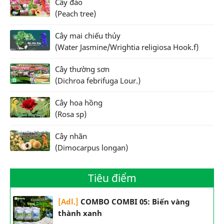
Cây đào
(Peach tree)
Cây mai chiếu thủy
(Water Jasmine/Wrightia religiosa Hook.f)
Cây thường sơn
(Dichroa febrifuga Lour.)
Cây hoa hồng
(Rosa sp)
Cây nhãn
(Dimocarpus longan)
Tiêu điểm
[Adl.]
COMBO COMBI 05: Biến vàng
thành xanh