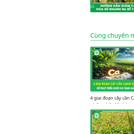
Cùng chuyên 
4 giai đoạn cây cần C
nhiều nhất để phát tr
khỏe và tăng năng s