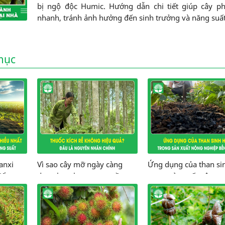
bị ngộ độc Humic. Hướng dẫn chi tiết giúp cây ph
nhanh, tránh ảnh hưởng đến sinh trưởng và năng suất
mục
anxi
Vì sao cây mỡ ngày càng
Ứng dụng của than si
iển
được lựa chọn trong trồng
trong sản xuất nông 
uất
rừng sản xuất?
bền vững