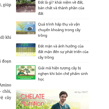
Đất là gì? khái niệm về đất,
, giúp
bản chất và thành phần của
đất
Quá trình hấp thụ và vận
chuyển khoáng trong cây
trồng
d) khi
Đất mặn và ảnh hưởng của
đất mặn đến sự phát triển của
cây trồng
i đoạn
Giải mã hiện tượng cây bị
nghẹn khi bón chế phẩm sinh
học
 Amino
– chồi,
Ad by CNCT
vệ cây