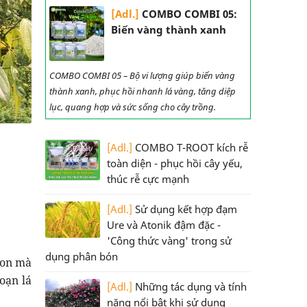
[Adl.]
COMBO COMBI 05:
Biến vàng thành xanh
COMBO COMBI 05 – Bộ vi lượng giúp biến vàng
thành xanh, phục hồi nhanh lá vàng, tăng diệp
lục, quang hợp và sức sống cho cây trồng.
[Adl.]
COMBO T-ROOT kích rễ
toàn diện - phục hồi cây yếu,
thúc rễ cực mạnh
[Adl.]
Sử dụng kết hợp đạm
Ure và Atonik đậm đặc -
'Công thức vàng' trong sử
dụng phân bón
non mà
đoạn lá
[Adl.]
Những tác dụng và tính
năng nổi bật khi sử dụng