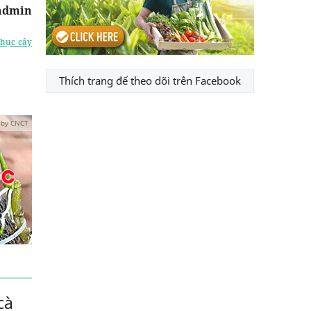
admin
phục cây
Thích trang để theo dõi trên Facebook
 by CNCT
cà