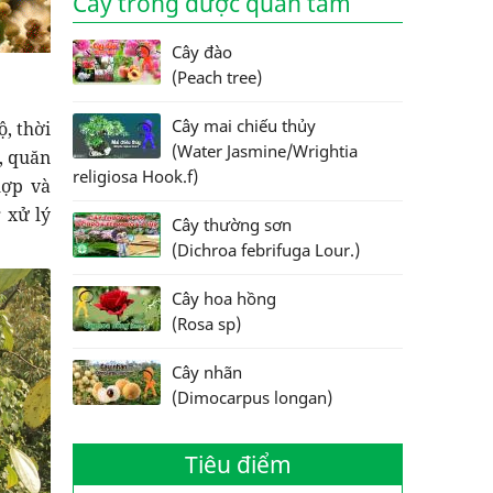
Cây trồng được quan tâm
Cây đào
(Peach tree)
Cây mai chiếu thủy
, thời
(Water Jasmine/Wrightia
g, quăn
religiosa Hook.f)
hợp và
 xử lý
Cây thường sơn
(Dichroa febrifuga Lour.)
Cây hoa hồng
(Rosa sp)
Cây nhãn
(Dimocarpus longan)
Tiêu điểm