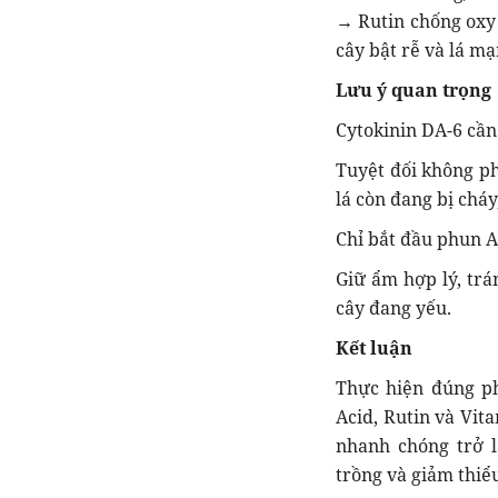
→ Rutin chống oxy 
cây bật rễ và lá m
Lưu ý quan trọng
Cytokinin DA-6 cần
Tuyệt đối không ph
lá còn đang bị cháy
Chỉ bắt đầu phun Am
Giữ ẩm hợp lý, trá
cây đang yếu.
Kết luận
Thực hiện đúng ph
Acid, Rutin và Vita
nhanh chóng trở l
trồng và giảm thiểu