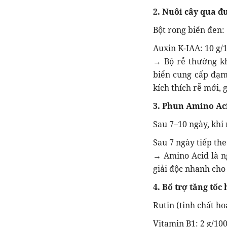
2. Nuôi cây qua đ
Bột rong biển đen: 
Auxin K-IAA: 10 g/1
→ Bộ rễ thường k
biển cung cấp đạm,
kích thích rễ mới, 
3. Phun Amino Aci
Sau 7–10 ngày, khi 
Sau 7 ngày tiếp theo
→ Amino Acid là ng
giải độc nhanh cho 
4. Bổ trợ tăng tốc
Rutin (tinh chất hoa
Vitamin B1: 2 g/1000