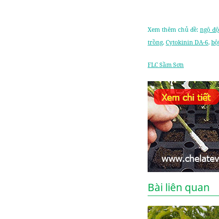
Xem thêm chủ đề:
ngộ độ
trồng
,
Cytokinin DA-6
,
bộ
FLC Sầm Sơn
Bài liên quan