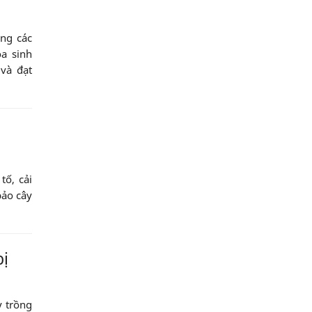
ng các
òa sinh
 và đạt
tố, cải
bảo cây
bị
y trồng