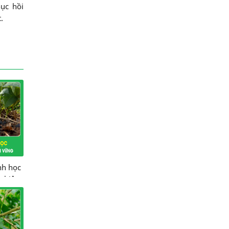
ục hồi
.
nh học
nghiệp