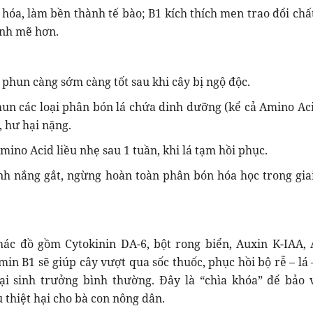
hóa, làm bền thành tế bào; B1 kích thích men trao đổi chất
ạnh mẽ hơn.
 phun càng sớm càng tốt sau khi cây bị ngộ độc.
un các loại phân bón lá chứa dinh dưỡng (kể cả Amino Aci
, hư hại nặng.
ino Acid liều nhẹ sau 1 tuần, khi lá tạm hồi phục.
nh nắng gắt, ngừng hoàn toàn phân bón hóa học trong gia
ác đồ gồm Cytokinin DA-6, bột rong biển, Auxin K-IAA,
min B1 sẽ giúp cây vượt qua sốc thuốc, phục hồi bộ rễ – lá 
ại sinh trưởng bình thường. Đây là “chìa khóa” để bảo 
 thiệt hại cho bà con nông dân.