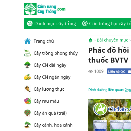
Danh mục cây trồng
Côn trùng hại cây t
🏠
Bài chuyên mục
Trang chủ
Phác đồ hồi
Cây trồng phong thủy
thuốc BVTV
Cây CN dài ngày
1009
Liên hệ QC: ☎
Cây CN ngắn ngày
Cây lương thực
Dinh dưỡng liên quan:
Xyt
Cây rau màu
Cây ăn quả (trái)
Cây cảnh, hoa cảnh