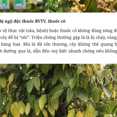
ị ngộ độc thuốc BVTV, thuốc cỏ
 vệ thực vật (sâu, bệnh) hoặc thuốc cỏ không đúng nồng độ
cây dễ bị “sốc”. Triệu chứng thường gặp là lá bị cháy, vàn
g hàng loạt. Khi lá đã tổn thương, cây không thể quang 
h dưỡng qua lá, dẫn đến suy kiệt nhanh chóng nếu không