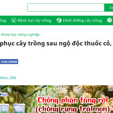
rồng
Bệnh hại cây trồng
Dinh dưỡng cây trồng
Khoa học nông nghiệp
 phục cây trồng sau ngộ độc thuốc cỏ,
 0336.180068
okinin - DA6
Ad