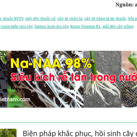
Nguồn: 
c thuốc BVTV
,
ngộ độc thuốc cỏ
,
cây bị cháy lá
,
cây bị vàng lá do thuốc
,
hồi 
t rong biển cho cây
,
Amino Acid cho cây
,
Rutin Vitamin B1
,
giải độc cây trồng
Ad
Biện pháp khắc phục, hồi sinh cây 