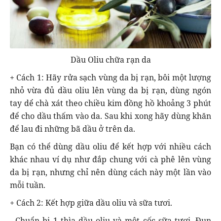
Dầu Oliu chữa rạn da
+ Cách 1: Hãy rửa sạch vùng da bị rạn, bôi một lượng
nhỏ vừa đủ dầu oliu lên vùng da bị rạn, dùng ngón
tay dể chà xát theo chiều kim đồng hồ khoảng 3 phút
để cho dầu thấm vào da. Sau khi xong hãy dùng khăn
để lau đi những bã dầu ở trên da.
Bạn có thể dùng dầu oliu để kết hợp với nhiều cách
khác nhau ví dụ như đắp chung với cà phê lên vùng
da bị rạn, nhưng chỉ nên dùng cách này một lần vào
mỗi tuần.
+ Cách 2: Kết hợp giữa dầu oliu và sữa tươi.
- Chuẩn bị 1 thìa dầu oliu và một cốc sữa tươi. Đun