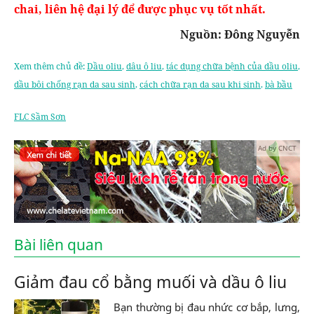
chai, liên hệ đại lý để được phục vụ tốt nhất.
Nguồn: Đông Nguyễn
Xem thêm chủ đề:
Dầu oliu
,
dâu ô liu
,
tác dụng chữa bệnh của dầu oliu
,
dầu bôi chống rạn da sau sinh
,
cách chữa rạn da sau khi sinh
,
bà bầu
FLC Sầm Sơn
Ad by CNCT
Bài liên quan
Giảm đau cổ bằng muối và dầu ô liu
Bạn thường bị đau nhức cơ bắp, lưng,