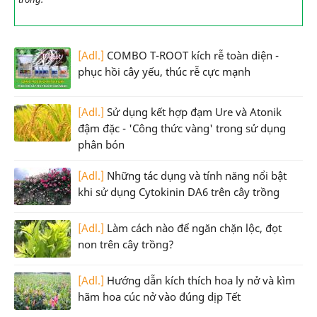
[Adl.]
COMBO T-ROOT kích rễ toàn diện -
phục hồi cây yếu, thúc rễ cực mạnh
[Adl.]
Sử dụng kết hợp đạm Ure và Atonik
đậm đặc - 'Công thức vàng' trong sử dụng
phân bón
[Adl.]
Những tác dụng và tính năng nổi bật
khi sử dụng Cytokinin DA6 trên cây trồng
[Adl.]
Làm cách nào để ngăn chặn lộc, đọt
non trên cây trồng?
[Adl.]
Hướng dẫn kích thích hoa ly nở và kìm
hãm hoa cúc nở vào đúng dịp Tết