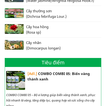
(Water Jasmine/Wrightia religiosa Hook.f)
Cây thường sơn
(Dichroa febrifuga Lour.)
Cây hoa hồng
(Rosa sp)
Cây nhãn
(Dimocarpus longan)
Tiêu điểm
[Adl.]
COMBO COMBI 05: Biến vàng
thành xanh
COMBO COMBI 05 – Bộ vi lượng giúp biến vàng thành xanh, phục
hồi nhanh lá vàng, tăng diệp lục, quang hợp và sức sống cho cây
trồng.