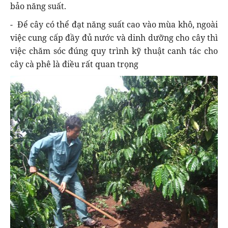
bảo năng suất.
- Để cây có thể đạt năng suất cao vào mùa khô, ngoài
việc cung cấp đầy đủ nước và dinh dưỡng cho cây thì
việc chăm sóc đúng quy trình kỹ thuật canh tác cho
cây cà phê là điều rất quan trọng