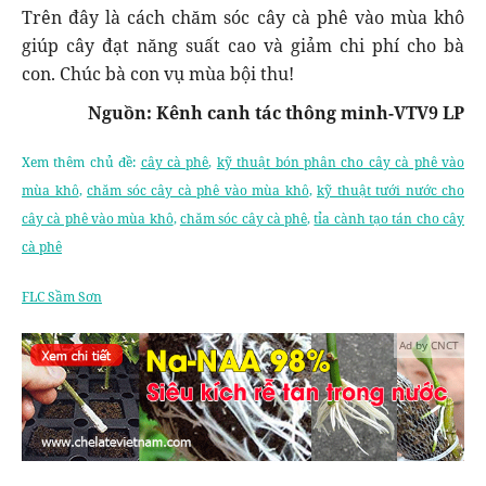
Trên đây là cách chăm sóc cây cà phê vào mùa khô
giúp cây đạt năng suất cao và giảm chi phí cho bà
con. Chúc bà con vụ mùa bội thu!
Nguồn: Kênh canh tác thông minh-VTV9 LP
Xem thêm chủ đề:
cây cà phê
,
kỹ thuật bón phân cho cây cà phê vào
mùa khô
,
chăm sóc cây cà phê vào mùa khô
,
kỹ thuật tưới nước cho
cây cà phê vào mùa khô
,
chăm sóc cây cà phê
,
tỉa cành tạo tán cho cây
cà phê
FLC Sầm Sơn
Ad by CNCT