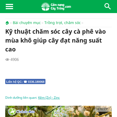
🏠
Bài chuyên mục
Trồng trọt, chăm sóc
Kỹ thuật chăm sóc cây cà phê vào
mùa khô giúp cây đạt năng suất
cao
4906
Liên hệ QC: ☎ 0336.180068
Dinh dưỡng liên quan:
Kẽm (Zn) - Zinc
Ad by CNCT