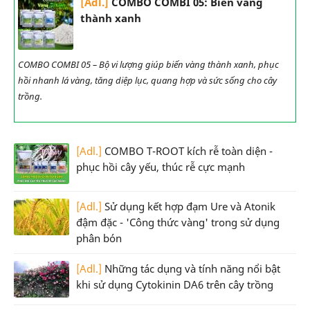
[Adl.]
COMBO COMBI 05: Biến vàng
thành xanh
COMBO COMBI 05 – Bộ vi lượng giúp biến vàng thành xanh, phục
hồi nhanh lá vàng, tăng diệp lục, quang hợp và sức sống cho cây
trồng.
[Adl.]
COMBO T-ROOT kích rễ toàn diện -
phục hồi cây yếu, thúc rễ cực mạnh
[Adl.]
Sử dụng kết hợp đạm Ure và Atonik
đậm đặc - 'Công thức vàng' trong sử dụng
phân bón
[Adl.]
Những tác dụng và tính năng nổi bật
khi sử dụng Cytokinin DA6 trên cây trồng