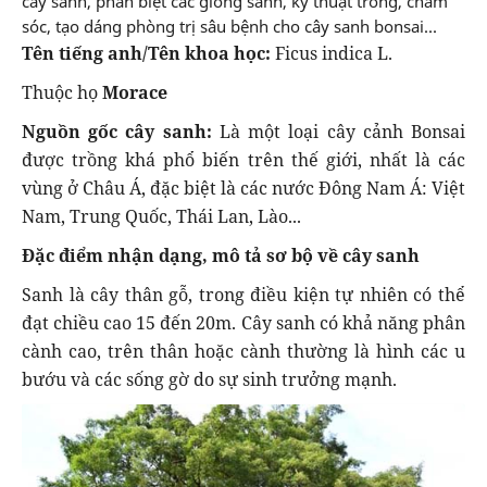
cây sanh, phân biệt các giống sanh, kỹ thuật trồng, chăm
sóc, tạo dáng phòng trị sâu bệnh cho cây sanh bonsai...
Tên tiếng anh/Tên khoa học:
Ficus indica L.
Thuộc họ
Morace
Nguồn gốc cây sanh:
Là một loại cây cảnh Bonsai
được trồng khá phổ biến trên thế giới, nhất là các
vùng ở Châu Á, đặc biệt là các nước Đông Nam Á: Việt
Nam, Trung Quốc, Thái Lan, Lào...
Đặc điểm nhận dạng, mô tả sơ bộ về cây sanh
Sanh là cây thân gỗ, trong điều kiện tự nhiên có thể
đạt chiều cao 15 đến 20m. Cây sanh có khả năng phân
cành cao, trên thân hoặc cành thường là hình các u
bướu và các sống gờ do sự sinh trưởng mạnh.