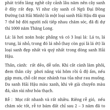
phát triển làng nghề cây cảnh lâu năm nên cây sanh
ở đây rất đẹp. Ví như cây sanh cổ Ngũ Đại Đồng
Đường (xã Hải Minh) là một loại sanh Hải Hậu đã qua
7 thế hệ đời người nối tiếp nhau chăm sóc, đã đi dự
thi 1000 năm Thăng Long.
Lá: lá hơi xoăn hoặc phẳng và có 3 loại lá: Lá to, lá
trung, lá nhỏ, trong đó lá nhỏ (hay còn gọi là lá ớt) là
loại sanh đẹp nhất và quý nhất trong dòng sanh Hải
Hậu.
Thân, cành: rất dẻo, dễ uốn. Khi cắt cành làm phôi,
đem thân cây phơi nắng vài hôm rồi ủ độ ẩm, nếu
gặp mưa, chỗ cắt mọc nhánh tua tủa như rau muống.
Da sanh Hải Hậu màu xanh, khi về già chuyển màu
đá, sần sùi như hóa thạch.
Rễ : Mọc rất nhanh và rất nhiều. Riêng rễ gió, nếu
chăm sóc tốt, rễ tơ bám đất chỉ sau 2 – 3 năm đã to