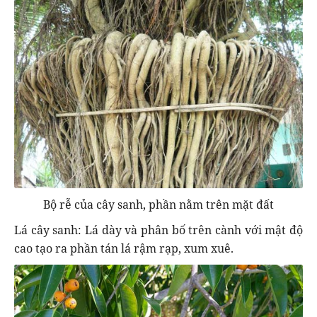
Bộ rễ của cây sanh, phần nằm trên mặt đất
Lá cây sanh: Lá dày và phân bố trên cành với mật độ
cao tạo ra phần tán lá rậm rạp, xum xuê.