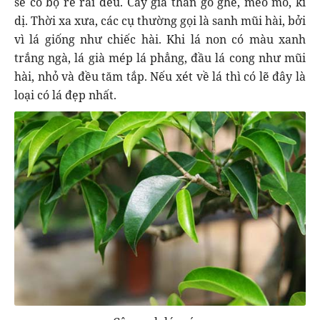
sẽ có bộ rễ rải đều. Cây già thân gồ ghề, méo mó, kì
dị. Thời xa xưa, các cụ thường gọi là sanh mũi hài, bởi
vì lá giống như chiếc hài. Khi lá non có màu xanh
trắng ngà, lá già mép lá phẳng, đầu lá cong như mũi
hài, nhỏ và đều tăm tắp. Nếu xét về lá thì có lẽ đây là
loại có lá đẹp nhất.