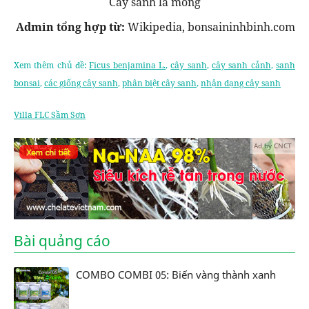
Cây sanh lá móng
Admin tổng hợp từ:
Wikipedia, bonsaininhbinh.com
Xem thêm chủ đề:
Ficus benjamina L.
,
cây sanh
,
cây sanh cảnh
,
sanh
bonsai
,
các giống cây sanh
,
phân biệt cây sanh
,
nhận dạng cây sanh
Villa FLC Sầm Sơn
Ad by CNCT
Bài quảng cáo
COMBO COMBI 05: Biến vàng thành xanh