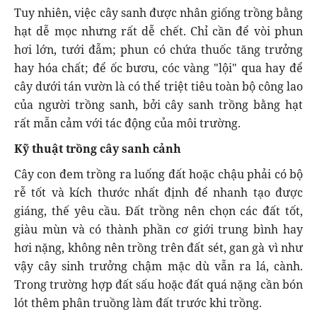
Tuy nhiên, việc cây sanh được nhân giống trồng bằng
hạt dễ mọc nhưng rất dễ chết. Chỉ cần để vòi phun
hơi lớn, tưới đẫm; phun có chứa thuốc tăng trưởng
hay hóa chất; để ốc bươu, cóc vàng "lội" qua hay để
cây dưới tán vườn là có thể triệt tiêu toàn bộ công lao
của người trồng sanh, bởi cây sanh trồng bằng hạt
rất mẫn cảm với tác động của môi trường.
Kỹ thuật trồng cây sanh cảnh
Cây con đem trồng ra luống đất hoặc chậu phải có bộ
rễ tốt và kích thước nhất định để nhanh tạo được
giáng, thế yêu cầu. Đất trồng nên chọn các đất tốt,
giàu mùn và có thành phần cơ giới trung bình hay
hơi nặng, không nên trồng trên đất sét, gan gà vì như
vậy cây sinh trưởng chậm mặc dù vẫn ra lá, cành.
Trong trường hợp đất sấu hoặc đất quá nặng cần bón
lót thêm phân truồng làm đất trước khi trồng.