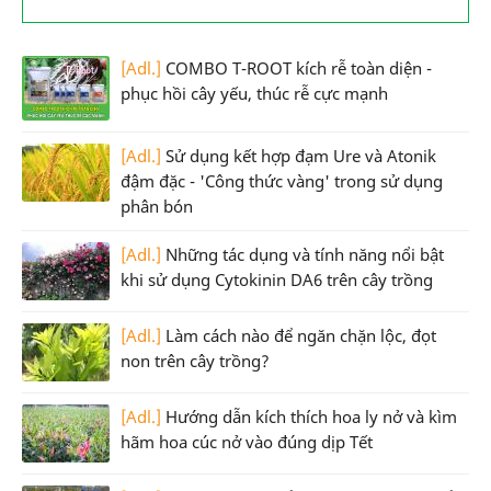
[Adl.]
COMBO T-ROOT kích rễ toàn diện -
phục hồi cây yếu, thúc rễ cực mạnh
[Adl.]
Sử dụng kết hợp đạm Ure và Atonik
đậm đặc - 'Công thức vàng' trong sử dụng
phân bón
[Adl.]
Những tác dụng và tính năng nổi bật
khi sử dụng Cytokinin DA6 trên cây trồng
[Adl.]
Làm cách nào để ngăn chặn lộc, đọt
non trên cây trồng?
[Adl.]
Hướng dẫn kích thích hoa ly nở và kìm
hãm hoa cúc nở vào đúng dịp Tết