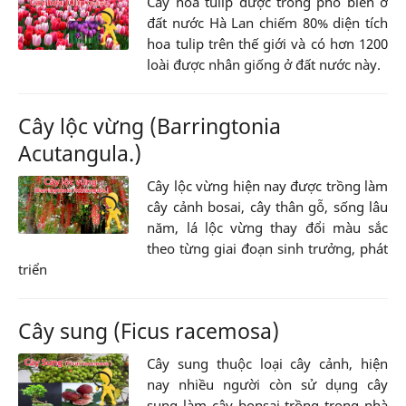
Cây hoa tulip được trồng phổ biến ở
đất nước Hà Lan chiếm 80% diện tích
hoa tulip trên thế giới và có hơn 1200
loài được nhân giống ở đất nước này.
Cây lộc vừng (Barringtonia
Acutangula.)
Cây lộc vừng hiện nay được trồng làm
cây cảnh bosai, cây thân gỗ, sống lâu
năm, lá lộc vừng thay đổi màu sắc
theo từng giai đoạn sinh trưởng, phát
triển
Cây sung (Ficus racemosa)
Cây sung thuộc loại cây cảnh, hiện
nay nhiều người còn sử dụng cây
sung làm cây bonsai trồng trong nhà