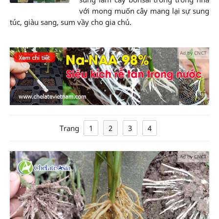
với mong muốn cây mang lại sự sung
túc, giàu sang, sum vầy cho gia chủ.
Ad by CNCT
Trang
1
2
3
4
Ad by CNCT