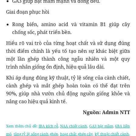
GA3 giúp bật mầm mạnh và đồng đều.
Giai đoạn phục hồi
Rong biển, amino acid và vitamin B1 giúp cây
chống sốc, phát triển bền.
Hiểu rõ vai trò của từng hoạt chất và sử dụng đúng
thời điểm chính là yếu tố tạo nên sự khác biệt giữa
một lần ghép thành công ngẫu nhiên và một quy
trình nhân giống ổn định, hiệu quả lâu dài.
Khi áp dụng đúng kỹ thuật, tỷ lệ sống của cành chiết,
cành ghép và mắt ghép hoàn toàn có thể đạt trên
90%, giúp nhà vườn chủ động nguồn giống khỏe và
nâng cao hiệu quả kinh tế.
Nguồn: Admin NTT
Xem thêm chủ đề:
IBA kích rễ
,
NAA chiết cành
,
GA3 bật mầm
,
6BA liền
mô
,
tăng tỷ lệ sống cành ghép
,
hoạt chất ghép cây
,
kỹ thuật chiết cành
,