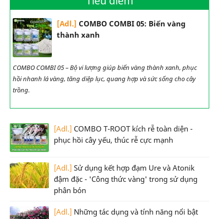
Tiêu điểm
[Adl.]
COMBO COMBI 05: Biến vàng
thành xanh
COMBO COMBI 05 – Bộ vi lượng giúp biến vàng thành xanh, phục
hồi nhanh lá vàng, tăng diệp lục, quang hợp và sức sống cho cây
trồng.
[Adl.]
COMBO T-ROOT kích rễ toàn diện -
phục hồi cây yếu, thúc rễ cực mạnh
[Adl.]
Sử dụng kết hợp đạm Ure và Atonik
đậm đặc - 'Công thức vàng' trong sử dụng
phân bón
[Adl.]
Những tác dụng và tính năng nổi bật