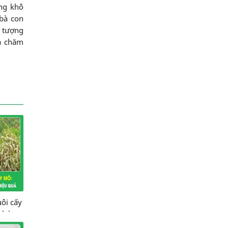
ợng khô
bà con
n tượng
và chăm
uôi cấy
cách