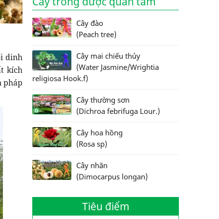
Cây trồng được quan tâm
Cây đào
(Peach tree)
Cây mai chiếu thủy
i dinh
(Water Jasmine/Wrightia
t kích
religiosa Hook.f)
n pháp
Cây thường sơn
(Dichroa febrifuga Lour.)
Cây hoa hồng
(Rosa sp)
Cây nhãn
(Dimocarpus longan)
Tiêu điểm