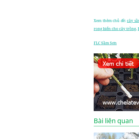
Xem thêm chủ đề:
cây sầ
rong biển cho cây trồng
,
FLC Sầm Sơn
Bài liên quan