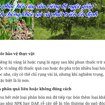
uốc bảo vệ thực vật
iêng bị vàng lá hoặc rụng lá ngay sau khi phun thuốc trừ s
ộc vì nồng độ thuốc quá cao hoặc do pha trộn nhiều loại hó
 nhẹ, cây có thể chỉ rụng vài lá, nhưng khi nghiêm trọng, 
ặc biệt là lá non.
n phân quá liều hoặc không đúng cách
hu hết một loại phân bón mà đã tiếp tục bón thêm loại khá
cao như NPK hay DAP, rễ cây dễ bị tổn thương do ngộ độc