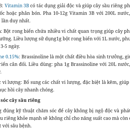
B:
Vitamin 3B
có tác dụng giải độc và giúp cây sầu riêng ph
uốc hoặc phân bón. Pha 10-12g Vitamin 3B với 200L nước
 lần duy nhất.
: Bột rong biển chứa nhiều vi chất quan trọng giúp cây ph
ưỡng. Liều lượng sử dụng1g bột rong biển với 1L nước, ph
 3-5 ngày.
ine 0.15%
: Brassinoline là một chất điều hòa sinh trưởng, g
riển cân đối. Liều dùng: pha 1g Brassinoline với 20L nước
.
vi lượng: Bổ sung các chất vi lượng, đặc biệt là kẽm, giúp
hục hồi cây nhanh chóng.
 sóc cây sầu riêng
 đúng kỹ thuật chăm sóc để cây không bị ngộ độc và phát
ầu riêng khỏe mạnh sẽ không chỉ cho năng suất cao mà còn 
t với sâu bệnh.