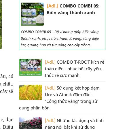
[Adl.]
COMBO COMBI 05:
Biến vàng thành xanh
COMBO COMBI 05 – Bộ vi lượng giúp biến vàng
thành xanh, phục hồi nhanh lá vàng, tăng diệp
lục, quang hợp và sức sống cho cây trồng.
[Adl.]
COMBO T-ROOT kích rễ
toàn diện - phục hồi cây yếu,
thúc rễ cực mạnh
âu, có
a chất.
[Adl.]
Sử dụng kết hợp đạm
cây sẽ
Ure và Atonik đậm đặc -
'Công thức vàng' trong sử
dụng phân bón
c, đặc
[Adl.]
Những tác dụng và tính
. Điều
năng nổi bật khi sử dụng