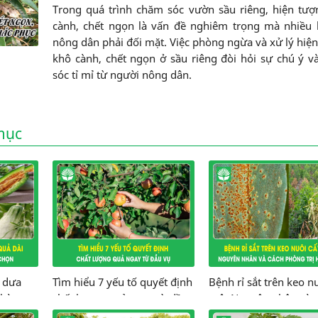
Trong quá trình chăm sóc vườn sầu riêng, hiện tư
cành, chết ngọn là vấn đề nghiêm trọng mà nhiều 
nông dân phải đối mặt. Việc phòng ngừa và xử lý hiệ
khô cành, chết ngọn ở sầu riêng đòi hỏi sự chú ý 
sóc tỉ mỉ từ người nông dân.
mục
g dưa
Tìm hiểu 7 yếu tố quyết định
Bệnh rỉ sắt trên keo n
nhà
chất lượng quả ngay từ đầu
mô: Nguyên nhân và 
vụ
phòng trị hiệu quả