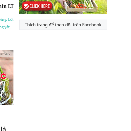
in LT
iêng
,
bột
Thích trang để theo dõi trên Facebook
êng yếu
 by CNCT
lá