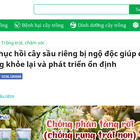
rồng
Bệnh hại cây trồng
Dinh dưỡng cây trồng
Trồng trọt, chăm sóc
ục hồi cây sầu riêng bị ngộ độc giúp 
 khỏe lại và phát triển ổn định
 0336.180068
ầu riêng
Ad