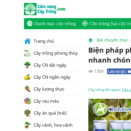
Danh mục cây trồng
Côn trùng hại cây t
🏠
Bài chuyên mục
Trang chủ
Biện pháp ph
Cây trồng phong thủy
nhanh chóng
Cây CN dài ngày
1384
Liên hệ QC: ☎
Cây CN ngắn ngày
Cây lương thực
Cây trồng liên quan:
Cây s
Cây rau màu
Cây ăn quả (trái)
Cây cảnh, hoa cảnh