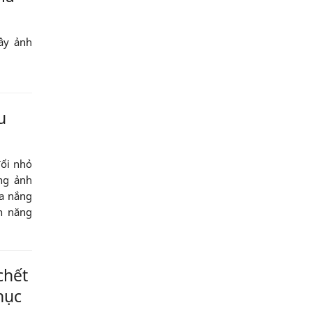
gây ảnh
u
đổi nhỏ
ũng ảnh
ùa nắng
n năng
chết
hục