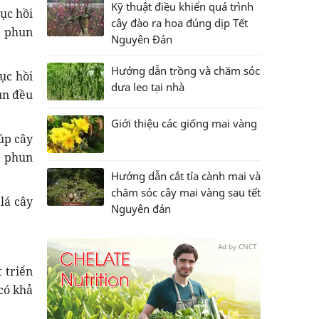
Kỹ thuật điều khiển quá trình
ục hồi
cây đào ra hoa đúng dịp Tết
, phun
Nguyên Đán
Hướng dẫn trồng và chăm sóc
ục hồi
dưa leo tại nhà
un đều
Giới thiệu các giống mai vàng
iúp cây
, phun
Hướng dẫn cắt tỉa cành mai và
chăm sóc cây mai vàng sau tết
 lá cây
Nguyên đán
Ad by CNCT
 triển
có khả