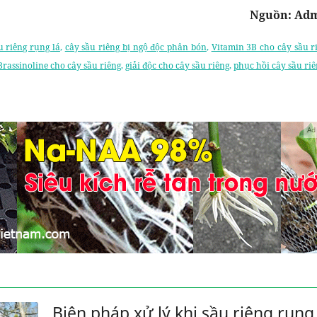
Nguồn: Adm
u riêng rụng lá
,
cây sầu riêng bị ngộ độc phân bón
,
Vitamin 3B cho cây sầu r
Brassinoline cho cây sầu riêng
,
giải độc cho cây sầu riêng
,
phục hồi cây sầu ri
Ad
Biện pháp xử lý khi sầu riêng rụng 