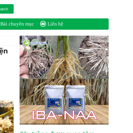
Bài chuyên mục
Liên hệ
Ad by CNCT
iện
 by CNCT