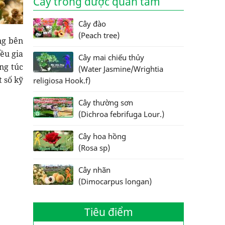
Cây trồng được quan tâm
Cây đào
(Peach tree)
ng bên
ều gia
Cây mai chiếu thủy
ng túc
(Water Jasmine/Wrightia
 số kỹ
religiosa Hook.f)
Cây thường sơn
(Dichroa febrifuga Lour.)
Cây hoa hồng
(Rosa sp)
Cây nhãn
(Dimocarpus longan)
Tiêu điểm