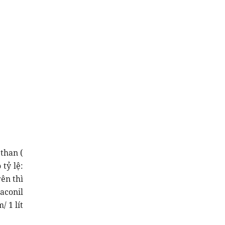
 than (
tỷ lệ:
rên thì
aconil
 1 lít