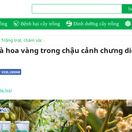
rồng
Bệnh hại cây trồng
Dinh dưỡng cây trồng
Trồng trọt, chăm sóc
rà hoa vàng trong chậu cảnh chưng d
 0336.180068
hè (trà)
Ad