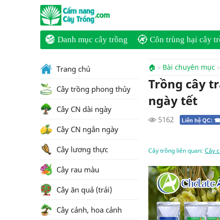
Danh mục cây trồng
Côn trùng hại cây t
🏠
Bài chuyên mục
Trang chủ
Trồng cây t
Cây trồng phong thủy
ngày tết
Cây CN dài ngày
5162
Liên hệ QC: ☎
Cây CN ngắn ngày
Cây lương thực
Cây trồng liên quan:
Cây c
Cây rau màu
Cây ăn quả (trái)
Cây cảnh, hoa cảnh