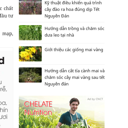
Kỹ thuật điều khiển quá trình
c chất
cây đào ra hoa đúng dịp Tết
đầu tư
Nguyên Đán
Hướng dẫn trồng và chăm sóc
p mạp,
dưa leo tại nhà
Giới thiệu các giống mai vàng
Hướng dẫn cắt tỉa cành mai và
chăm sóc cây mai vàng sau tết
Nguyên đán
Ad by CNCT