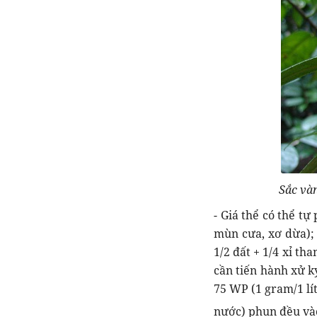
Sắc và
- Giá thể có thể tự
mùn cưa, xơ dừa); 
1/2 đất + 1/4 xỉ th
cần tiến hành xử k
75 WP (1 gram/1 lí
nước) phun đều vào 