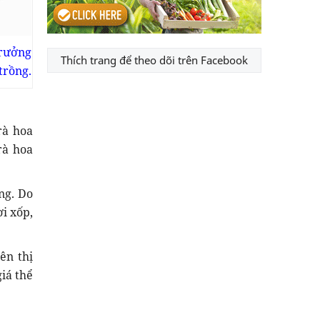
trưởng
Thích trang để theo dõi trên Facebook
trồng.
rà hoa
rà hoa
ng. Do
ơi xốp,
ên thị
giá thể