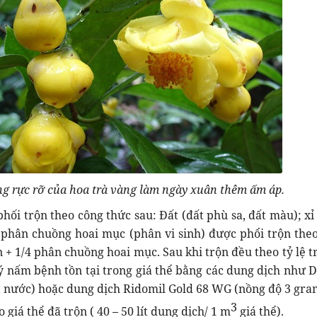
ng rực rỡ của hoa trà vàng làm ngày xuân thêm ấm áp.
 phối trộn theo công thức sau: Đất (đất phù sa, đất màu); xỉ
phân chuồng hoai mục (phân vi sinh) được phổi trộn theo 
an + 1/4 phân chuồng hoai mục. Sau khi trộn đều theo tỷ lệ t
ý nấm bệnh tồn tại trong giá thể bằng các dung dịch như D
t nước) hoặc dung dịch Ridomil Gold 68 WG (nồng độ 3 gram/
3
giá thể đã trộn ( 40 – 50 lít dung dịch/ 1 m
giá thể).