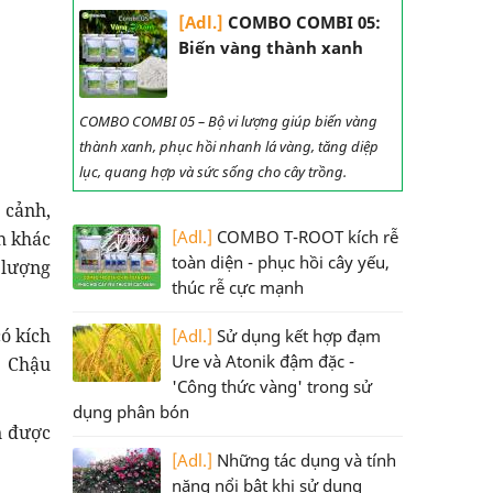
[Adl.]
COMBO COMBI 05:
Biến vàng thành xanh
COMBO COMBI 05 – Bộ vi lượng giúp biến vàng
thành xanh, phục hồi nhanh lá vàng, tăng diệp
lục, quang hợp và sức sống cho cây trồng.
 cảnh,
[Adl.]
COMBO T-ROOT kích rễ
h khác
toàn diện - phục hồi cây yếu,
 lượng
thúc rễ cực mạnh
có kích
[Adl.]
Sử dụng kết hợp đạm
Ure và Atonik đậm đặc -
. Chậu
'Công thức vàng' trong sử
dụng phân bón
n được
[Adl.]
Những tác dụng và tính
năng nổi bật khi sử dụng