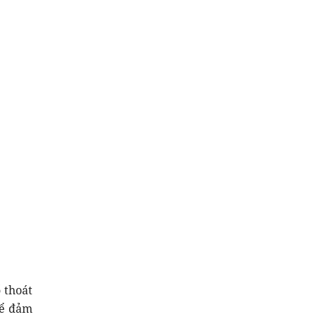
 thoát
để đảm