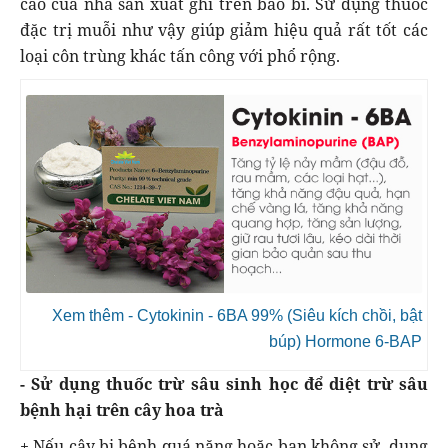
cáo của nhà sản xuất ghi trên bao bì. Sử dụng thuốc
đặc trị muỗi như vậy giúp giảm hiệu quả rất tốt các
loại côn trùng khác tấn công với phổ rộng.
Xem thêm - Cytokinin - 6BA 99% (Siêu kích chồi, bật
búp) Hormone 6-BAP
- Sử dụng thuốc trừ sâu sinh học để diệt trừ sâu
bệnh hại trên cây hoa trà
+ Nếu cây bị bệnh quá nặng hoặc bạn không sử dụng