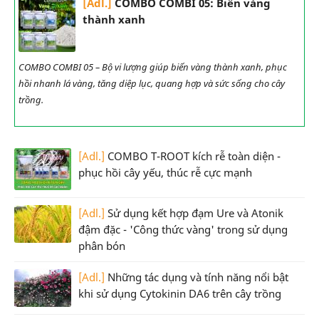
[Adl.]
COMBO COMBI 05: Biến vàng
thành xanh
COMBO COMBI 05 – Bộ vi lượng giúp biến vàng thành xanh, phục
hồi nhanh lá vàng, tăng diệp lục, quang hợp và sức sống cho cây
trồng.
[Adl.]
COMBO T-ROOT kích rễ toàn diện -
phục hồi cây yếu, thúc rễ cực mạnh
[Adl.]
Sử dụng kết hợp đạm Ure và Atonik
đậm đặc - 'Công thức vàng' trong sử dụng
phân bón
[Adl.]
Những tác dụng và tính năng nổi bật
khi sử dụng Cytokinin DA6 trên cây trồng