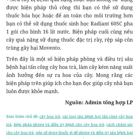
được biện pháp thủ công thì bạn có thể sử dụng
thuốc hóa học hoặc để an toàn cho môi trường hơn
bạn có thể sử dụng thuốc sinh học Radiant 60SC pha
1 gói cho bình 16 lít nước. Biện pháp cuối cùng nếu
cây quá nặng sử dụng thuốc đặc trị rầy, rệp sáp côn
trùng gây hại Movento.
Trên đây là một số biện pháp phòng và điều trị sâu
bệnh hại tấn công cây hoa trà, làm cây kém năng suất
ảnh hưởng đến sự ra hoa của cây. Mong rằng các
biện pháp trên giúp ích cho bạn đọc giúp cây nhà bạn
luôn được khỏe mạnh.
Nguồn: Admin tổng hợp LP
Xem thêm chủ đề:
cây hoa trà
,
các loại sâu bệnh hại tấn công cây hoa
trà
,
biện pháp phòng và điều trị bệnh cho cây hoa trà
,
cách chăm sóc
cho cây hoa trà
,
nên sử dụng thuốc gì để phòng và điều trị sâu bệnh hại