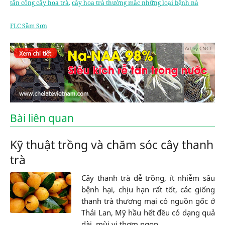
tấn công cây hoa trà
,
cây hoa trà thường mắc những loại bệnh nà
FLC Sầm Sơn
Ad by CNCT
Bài liên quan
Kỹ thuật trồng và chăm sóc cây thanh
trà
Cây thanh trà dễ trồng, ít nhiễm sâu
bệnh hại, chịu hạn rất tốt, các giống
thanh trà thương mại có nguồn gốc ở
Thái Lan, Mỹ hầu hết đều có dạng quả
dài, mùi vị thơm ngon,...