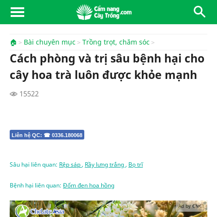
🏠
Bài chuyên mục
Trồng trọt, chăm sóc
Cách phòng và trị sâu bệnh hại cho
cây hoa trà luôn được khỏe mạnh
15522
Liên hệ QC: ☎ 0336.180068
Sâu hại liên quan:
Rệp sáp
,
Rầy lưng trắng
,
Bọ trĩ
Bệnh hại liên quan:
Đốm đen hoa hồng
Ad by CNCT