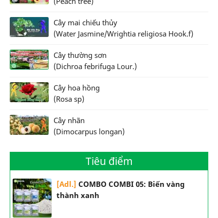
(Peach tree)
Cây mai chiếu thủy
(Water Jasmine/Wrightia religiosa Hook.f)
Cây thường sơn
(Dichroa febrifuga Lour.)
Cây hoa hồng
(Rosa sp)
Cây nhãn
(Dimocarpus longan)
Tiêu điểm
[Adl.]
COMBO COMBI 05: Biến vàng
thành xanh