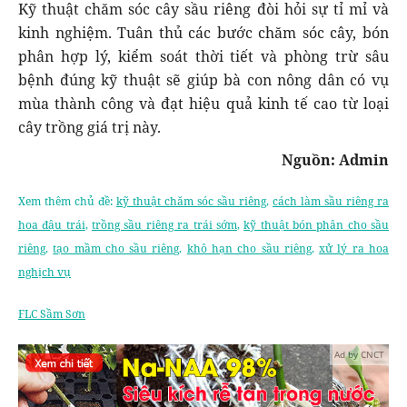
Kỹ thuật chăm sóc cây sầu riêng đòi hỏi sự tỉ mỉ và
kinh nghiệm. Tuân thủ các bước chăm sóc cây, bón
phân hợp lý, kiểm soát thời tiết và phòng trừ sâu
bệnh đúng kỹ thuật sẽ giúp bà con nông dân có vụ
mùa thành công và đạt hiệu quả kinh tế cao từ loại
cây trồng giá trị này.
Nguồn: Admin
Xem thêm chủ đề:
kỹ thuật chăm sóc sầu riêng
,
cách làm sầu riêng ra
hoa đậu trái
,
trồng sầu riêng ra trái sớm
,
kỹ thuật bón phân cho sầu
riêng
,
tạo mầm cho sầu riêng
,
khô hạn cho sầu riêng
,
xử lý ra hoa
nghịch vụ
FLC Sầm Sơn
Ad by CNCT