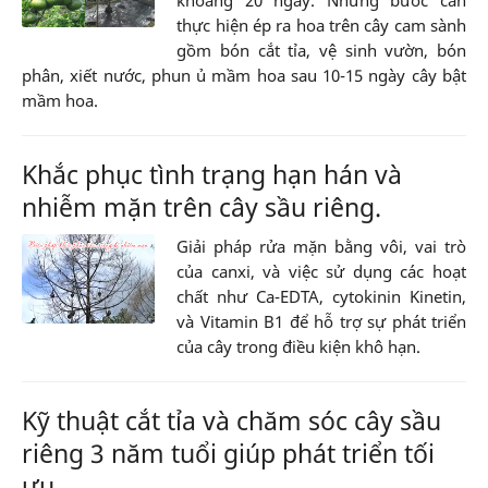
khoảng 20 ngày. Những bước cần
thực hiện ép ra hoa trên cây cam sành
gồm bón cắt tỉa, vệ sinh vườn, bón
phân, xiết nước, phun ủ mầm hoa sau 10-15 ngày cây bật
mầm hoa.
Khắc phục tình trạng hạn hán và
nhiễm mặn trên cây sầu riêng.
Giải pháp rửa mặn bằng vôi, vai trò
của canxi, và việc sử dụng các hoạt
chất như Ca-EDTA, cytokinin Kinetin,
và Vitamin B1 để hỗ trợ sự phát triển
của cây trong điều kiện khô hạn.
Kỹ thuật cắt tỉa và chăm sóc cây sầu
riêng 3 năm tuổi giúp phát triển tối
ưu