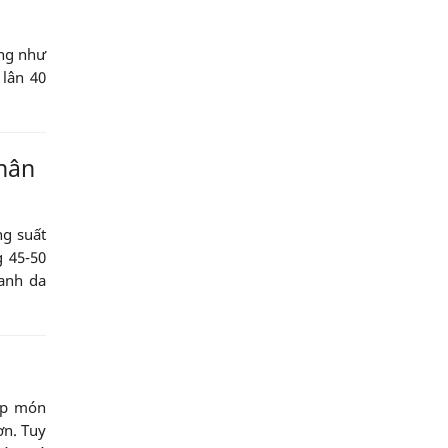
ông như
 lân 40
phân
ng suất
 45-50
anh da
úp món
ơn. Tuy