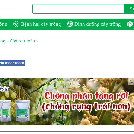
rồng
Bệnh hại cây trồng
Dinh dưỡng cây trồng
ồng
Cây rau màu
 ☎ 0336.180068
Ad