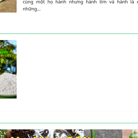
cùng một họ hành nhưng hành tím và hành lá 
những...
iến
Ad