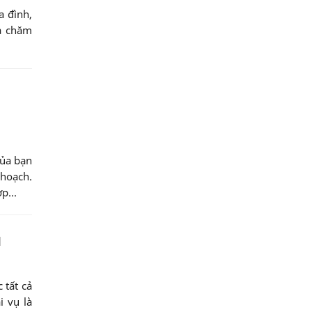
a đình,
và chăm
của bạn
hoạch.
p...
u
 tất cả
i vụ là