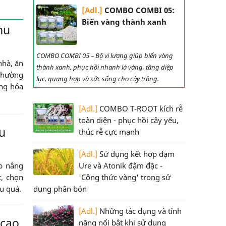
[Adl.]
COMBO COMBI 05:
Biến vàng thành xanh
hu
COMBO COMBI 05 – Bộ vi lượng giúp biến vàng
nhà, ăn
thành xanh, phục hồi nhanh lá vàng, tăng diệp
 thường
lục, quang hợp và sức sống cho cây trồng.
ng hóa
[Adl.]
COMBO T-ROOT kích rễ
toàn diện - phục hồi cây yếu,
u
thúc rễ cực mạnh
[Adl.]
Sử dụng kết hợp đạm
Ure và Atonik đậm đặc -
úp nâng
'Công thức vàng' trong sử
t, chọn
dụng phân bón
u quả.
[Adl.]
Những tác dụng và tính
 cao
năng nổi bật khi sử dụng