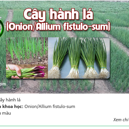
ây hành lá
n khoa học:
Onion/Allium fistulo-sum
u màu
Xem chi t