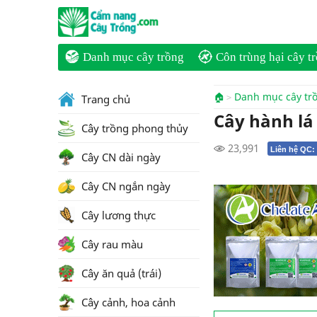
Danh mục cây trồng
Côn trùng hại cây t
🏠
Danh mục cây tr
Trang chủ
Cây hành lá
Cây trồng phong thủy
23,991
Liên hệ QC:
Cây CN dài ngày
Cây CN ngắn ngày
Cây lương thực
Cây rau màu
Cây ăn quả (trái)
Cây cảnh, hoa cảnh