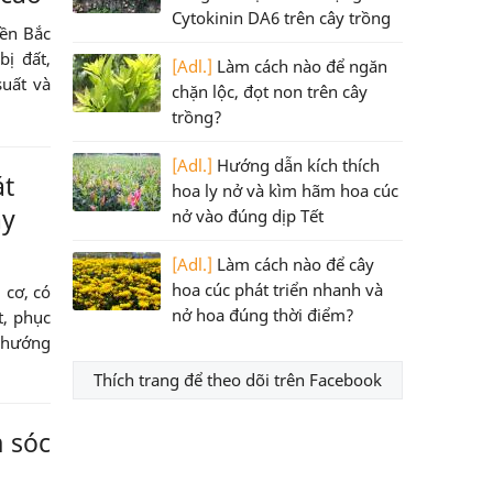
Cytokinin DA6 trên cây trồng
iền Bắc
bị đất,
[Adl.]
Làm cách nào để ngăn
suất và
chặn lộc, đọt non trên cây
trồng?
[Adl.]
Hướng dẫn kích thích
át
hoa ly nở và kìm hãm hoa cúc
áy
nở vào đúng dịp Tết
[Adl.]
Làm cách nào để cây
hoa cúc phát triển nhanh và
 cơ, có
nở hoa đúng thời điểm?
t, phục
o hướng
Thích trang để theo dõi trên Facebook
 sóc