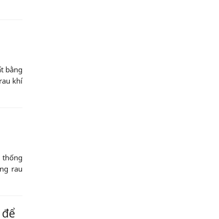
ất bằng
rau khí
ệ thống
ồng rau
 để