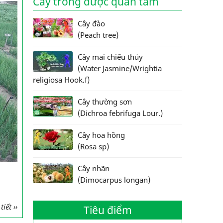
Cây trồng được quan tâm
Cây đào
(Peach tree)
Cây mai chiếu thủy
(Water Jasmine/Wrightia
religiosa Hook.f)
Cây thường sơn
(Dichroa febrifuga Lour.)
Cây hoa hồng
(Rosa sp)
Cây nhãn
(Dimocarpus longan)
iết ››
Tiêu điểm