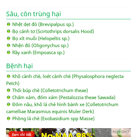
Sâu, côn trùng hại
Nhệt dẹt đỏ (Brevipalpus sp.)
Bọ cánh tơ (Scirtothrips dorsalis Hood)
Bọ xít muỗi (Helopeltis sp.)
Nhện đỏ (Oligonychus sp.)
Rầy xanh (Empoasca sp.)
Bệnh hại
Khô cành chè, loét cành chè (Physalosphora neglecta
Petch)
Thối búp chè (Colletotrichum theae)
Chấm xám, đốm xám (Pestalozzia theae Sawada)
Đốm nâu, khô lá chè hình bánh xe (Colletotrichum
camelliae Marasmius equinis Muler Derk)
Phồng lá chè (Exobasidium spp Masse)
Ad by CNCT