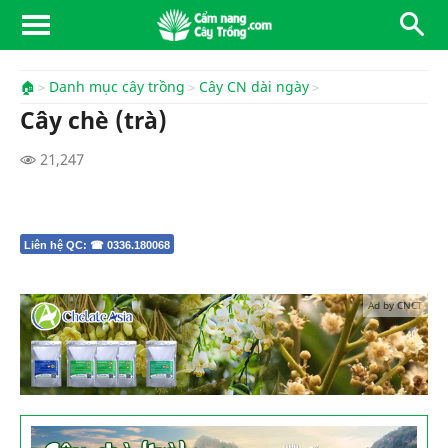
🏠
Danh mục cây trồng
Cây CN dài ngày
Cây chè (trà)
21,247
Liên hệ QC: ☎ 0336.180068
Ad by CNCT