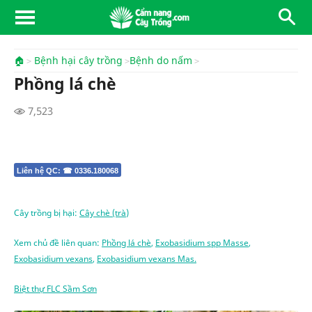
🏠
Bệnh hại cây trồng
Bệnh do nấm
Phồng lá chè
7,523
Liên hệ QC: ☎ 0336.180068
Cây trồng bị hại:
Cây chè (trà)
Xem chủ đề liên quan:
Phồng lá chè
,
Exobasidium spp Masse
,
Exobasidium vexans
,
Exobasidium vexans Mas.
Biệt thự FLC Sầm Sơn