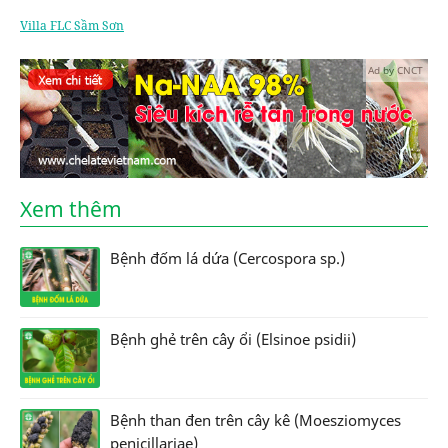
Villa FLC Sầm Sơn
Ad by CNCT
Xem thêm
Bệnh đốm lá dứa (Cercospora sp.)
Bệnh ghẻ trên cây ổi (Elsinoe psidii)
Bệnh than đen trên cây kê (Moesziomyces
penicillariae)