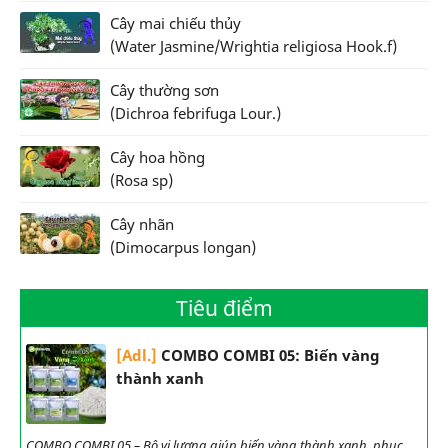
Cây mai chiếu thủy
(Water Jasmine/Wrightia religiosa Hook.f)
Cây thường sơn
(Dichroa febrifuga Lour.)
Cây hoa hồng
(Rosa sp)
Cây nhãn
(Dimocarpus longan)
Tiêu điểm
[Adl.]
COMBO COMBI 05: Biến vàng
thành xanh
COMBO COMBI 05 – Bộ vi lượng giúp biến vàng thành xanh, phục