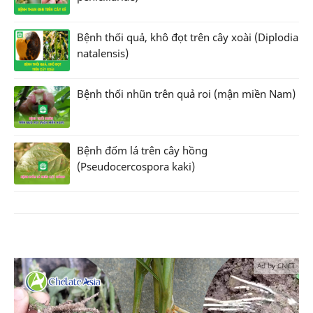
Bệnh thối quả, khô đọt trên cây xoài (Diplodia
natalensis)
Bệnh thối nhũn trên quả roi (mận miền Nam)
Bệnh đốm lá trên cây hồng
(Pseudocercospora kaki)
Ad by CNCT