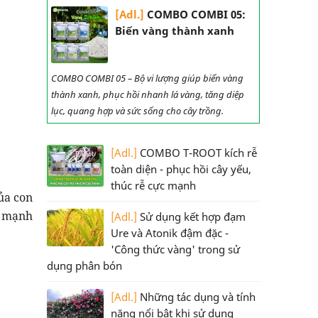
[Adl.]
COMBO COMBI 05:
Biến vàng thành xanh
COMBO COMBI 05 – Bộ vi lượng giúp biến vàng
thành xanh, phục hồi nhanh lá vàng, tăng diệp
lục, quang hợp và sức sống cho cây trồng.
[Adl.]
COMBO T-ROOT kích rễ
toàn diện - phục hồi cây yếu,
thúc rễ cực mạnh
ủa con
t mạnh
[Adl.]
Sử dụng kết hợp đạm
Ure và Atonik đậm đặc -
'Công thức vàng' trong sử
dụng phân bón
[Adl.]
Những tác dụng và tính
năng nổi bật khi sử dụng