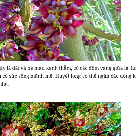
cây lá dài và bé màu xanh thẫm, có các đốm vàng giữa lá. L
 có sức sống mãnh mẽ. Huyết long có thể ngăn các dòng k
nhà.