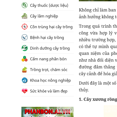
Cây thuốc (dược liệu)
Không chỉ làm ban 
Cây lâm nghiệp
ảnh hưởng không tố
Trong quá trình th
Côn trùng hại cây trồng
công vừa hợp lý v
Bệnh hại cây trồng
nhiều trường hợp, 
có thể tự mình qu
Dinh dưỡng cây trồng
quan niệm của ph
Cẩm nang phân bón
như nhà đối diện v
đường đâm thẳng và
Trồng trọt, chăm sóc
cây cảnh để hóa giả
Khoa học nông nghiệp
Dưới đây là một số
thủy.
Sức khỏe và làm đẹp
1. Cây xương rồn
Ad by CNCT