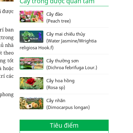
Cây trồng được quan tâm
i được
Cây đào
(Peach tree)
rí ban
Cây mai chiếu thủy
ctrong
(Water Jasmine/Wrightia
hủ nhà
religiosa Hook.f)
t theo
ng tốt
Cây thường sơn
(Dichroa febrifuga Lour.)
à hoặc
rí các
Cây hoa hồng
(Rosa sp)
 phong
Cây nhãn
(Dimocarpus longan)
Tiêu điểm