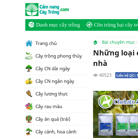
Danh mục cây trồng
Côn trùng hại cây t
🏠
Bài chuyên mục
Trang chủ
Những loại 
Cây trồng phong thủy
nhà
Cây CN dài ngày
40523
Liên hệ QC:
Cây CN ngắn ngày
Cây lương thực
Cây rau màu
Cây ăn quả (trái)
Cây cảnh, hoa cảnh