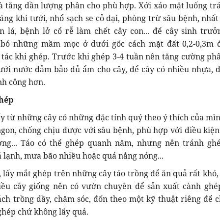
à tăng dần lượng phân cho phù hợp. Xới xáo mặt luống tr
áng khi tưới, nhổ sạch se cỏ dại, phòng trừ sâu bệnh, nhất
ốn lá, bệnh lở cổ rễ làm chết cây con... để cây sinh trưởn
 bỏ những mầm mọc ở dưới gốc cách mặt đất 0,2-0,3m 
 tác khi ghép. Trước khi ghép 3-4 tuần nên tăng cường ph
ưới nước đảm bảo đủ ẩm cho cây, để cây có nhiều nhựa, d
nh công hơn.
ghép
y từ những cây có những đặc tính quý theo ý thích của mì
ngon, chống chịu được với sâu bệnh, phù hợp với điều kiện
ơng... Táo có thể ghép quanh năm, nhưng nên tránh gh
á lạnh, mưa bão nhiều hoặc quá nắng nóng...
, lấy mắt ghép trên những cây táo trồng để ăn quả rất khó,
ều cây giống nên có vườn chuyên để sản xuất cành ghé
ch trồng dầy, chăm sóc, đốn theo một kỹ thuật riêng để 
ghép chứ không lấy quả.