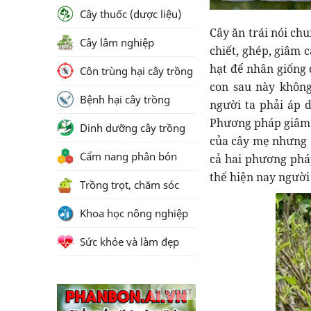
Cây thuốc (dược liệu)
Cây ăn trái nói ch
Cây lâm nghiệp
chiết, ghép, giâm 
hạt để nhân giống 
Côn trùng hại cây trồng
con sau này không
Bệnh hại cây trồng
người ta phải áp 
Phương pháp giâm r
Dinh dưỡng cây trồng
của cây mẹ nhưng d
Cẩm nang phân bón
cả hai phương phá
thế hiện nay ngườ
Trồng trọt, chăm sóc
Khoa học nông nghiệp
Sức khỏe và làm đẹp
Ad by CNCT