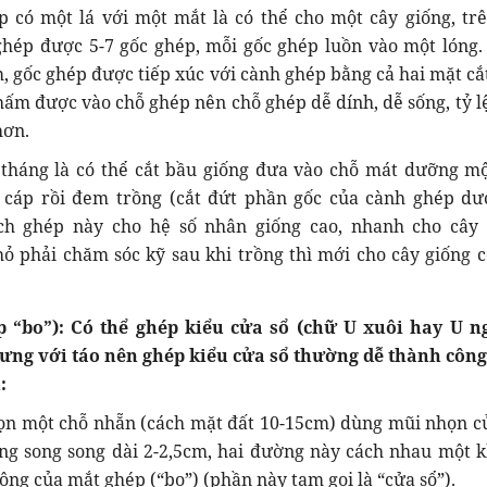
p có một lá với một mắt là có thể cho một cây giống, tr
hép được 5-7 gốc ghép, mỗi gốc ghép luồn vào một lóng. 
, gốc ghép được tiếp xúc với cành ghép bằng cả hai mặt cắ
m được vào chỗ ghép nên chỗ ghép dễ dính, dễ sống, tỷ l
hơn.
 tháng là có thể cắt bầu giống đưa vào chỗ mát dưỡng mộ
 cáp rồi đem trồng (cắt đứt phần gốc của cành ghép dư
ch ghép này cho hệ số nhân giống cao, nhanh cho cây 
 phải chăm sóc kỹ sau khi trồng thì mới cho cây giống c
 “bo”): Có thể ghép kiểu cửa sổ (chữ U xuôi hay U n
hưng với táo nên ghép kiểu cửa sổ thường dễ thành côn
:
họn một chỗ nhẵn (cách mặt đất 10-15cm) dùng mũi nhọn c
ng song song dài 2-2,5cm, hai đường này cách nhau một 
ộng của mắt ghép (“bo”) (phần này tạm gọi là “cửa sổ”).