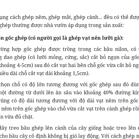
dụng cách ghép nêm, ghép mắt, ghép cành... đều có thể đượ
 ghép thường được nhà vườn áp dụng trong sản xuất:
n gốc ghép (có người gọi là ghép vạt nên lưỡi gà):
ờng hợp gốc ghép được trồng trong các bầu nilon, có 
 dao ghép (có lưỡi mỏng, cứng, sắc) cắt bỏ ngọn của gố
khoảng 4-5cm) sau đó cắt vạt hai bên chỗ gốc vừa cắt bỏ ng
iều dài chỗ cắt vạt dài khoảng 1,5cm).
chọn chỗ có độ lớn tương đương với gốc ghép sau đó dù
một đường từ dưới lên ăn sâu vào khoảng 40% đường kí
 cũng có độ dài tương đương với độ dài vạt nêm trên gốc
 nêm trên gốc ghép vào chỗ vừa cắt vạt trên cành ghép rồ
n vừa đủ chặt.
dây treo bầu ghép lên cành của cây giống hoặc treo lên 
cho bầu cây cố định không bị gió lay động. Với cách ghép n