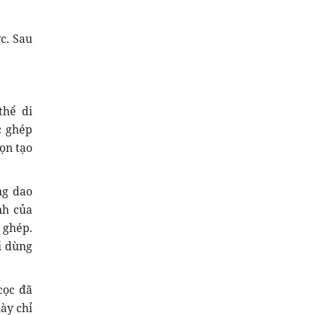
c. Sau
thể di
c ghép
ọn tạo
ng dao
nh của
 ghép.
i dùng
cọc đã
ày chỉ