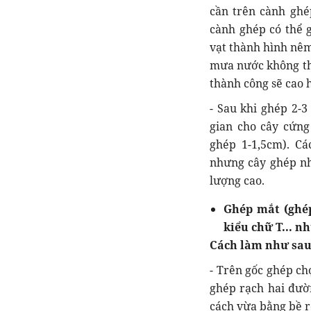
cần trên cành ghé
cành ghép có thể g
vạt thành hình nêm
mưa nước không thấ
thành công sẽ cao 
- Sau khi ghép 2-3
gian cho cây cứng
ghép 1-1,5cm). Cá
nhưng cây ghép nhỏ
lượng cao.
Ghép mắt (ghép
kiểu chữ T... n
Cách làm như sau
- Trên gốc ghép c
ghép rạch hai đườ
cách vừa bằng bề r