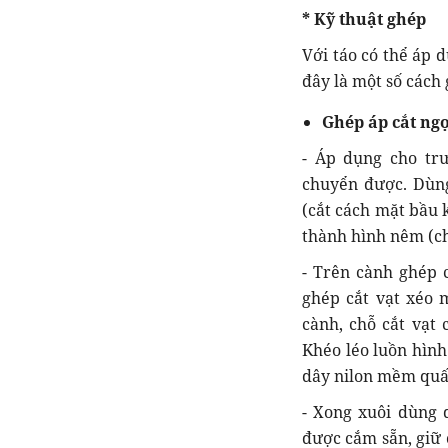
* Kỹ thuật ghép
Với táo có thể áp 
đây là một số cách
Ghép áp cắt ngọ
- Áp dụng cho trư
chuyển được. Dùng
(cắt cách mặt bầu 
thành hình nêm (ch
- Trên cành ghép 
ghép cắt vạt xéo 
cành, chỗ cắt vạt
Khéo léo luồn hình
dây nilon mềm quấ
- Xong xuôi dùng 
được cắm sẵn, giữ 