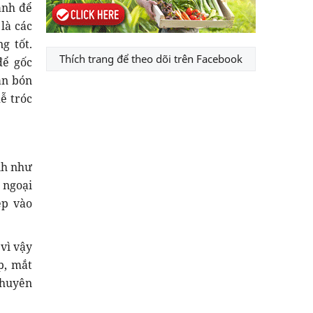
ánh để
 là các
g tốt.
Thích trang để theo dõi trên Facebook
để gốc
ân bón
ễ tróc
nh như
 ngoại
ép vào
 vì vậy
p, mắt
chuyên