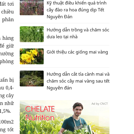
Kỹ thuật điều khiển quá trình
đất tơi
cây đào ra hoa đúng dịp Tết
 chiều
Nguyên Đán
g phân
Hướng dẫn trồng và chăm sóc
dưa leo tại nhà
n hàng
để giữ
Giới thiệu các giống mai vàng
thường
 phòng
Hướng dẫn cắt tỉa cành mai và
huẩn bị
chăm sóc cây mai vàng sau tết
u 0,4-
Nguyên đán
ng cây
ón nhử
Ad by CNCT
1,5%.
 100m2
ng tốt