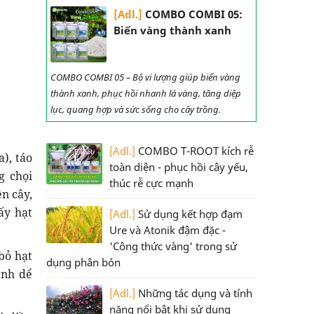
[Adl.]
COMBO COMBI 05:
Biến vàng thành xanh
COMBO COMBI 05 – Bộ vi lượng giúp biến vàng
thành xanh, phục hồi nhanh lá vàng, tăng diệp
lục, quang hợp và sức sống cho cây trồng.
[Adl.]
COMBO T-ROOT kích rễ
), táo
toàn diện - phục hồi cây yếu,
g chọi
thúc rễ cực mạnh
ên cây,
ấy hạt
[Adl.]
Sử dụng kết hợp đạm
Ure và Atonik đậm đặc -
'Công thức vàng' trong sử
bỏ hạt
dụng phân bón
ánh dể
[Adl.]
Những tác dụng và tính
năng nổi bật khi sử dụng