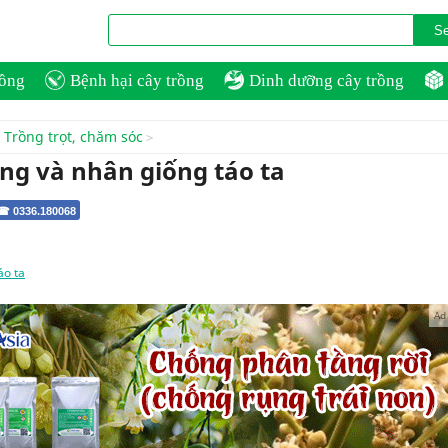
rồng
Bệnh hại cây trồng
Dinh dưỡng cây trồng
Trồng trọt, chăm sóc
ồng và nhân giống táo ta
 ☎ 0336.180068
áo ta
Ad