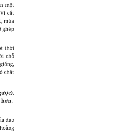
ên một
Vì cắt
t, mùa
ệ ghép
t thời
ới chỗ
giống,
ó chất
gược),
g hơn.
ủa dao
khoảng