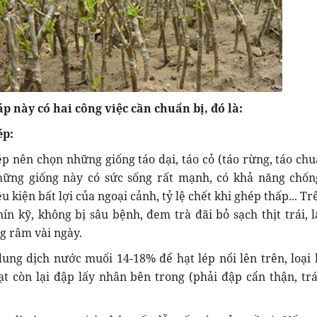
 này có hai công việc cần chuẩn bị, đó là:
ép:
p nên chọn những giống táo dại, táo cỏ (táo rừng, táo chua
những giống này có sức sống rất mạnh, có khả năng chốn
 kiện bất lợi của ngoại cảnh, tỷ lệ chết khi ghép thấp... Tr
n kỹ, không bị sâu bệnh, đem trà đãi bỏ sạch thịt trái, l
g râm vài ngày.
ung dịch nước muối 14-18% để hạt lép nổi lên trên, loại 
t còn lại đập lấy nhân bên trong (phải đập cẩn thận, tr