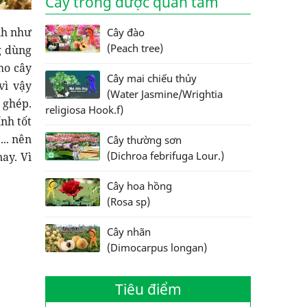
Cây trồng được quan tâm
nh như
Cây đào
(Peach tree)
g dùng
ho cây
Cây mai chiếu thủy
vì vậy
(Water Jasmine/Wrightia
 ghép.
religiosa Hook.f)
nh tốt
.. nên
Cây thường sơn
(Dichroa febrifuga Lour.)
ay. Vì
Cây hoa hồng
(Rosa sp)
Cây nhãn
(Dimocarpus longan)
Tiêu điểm