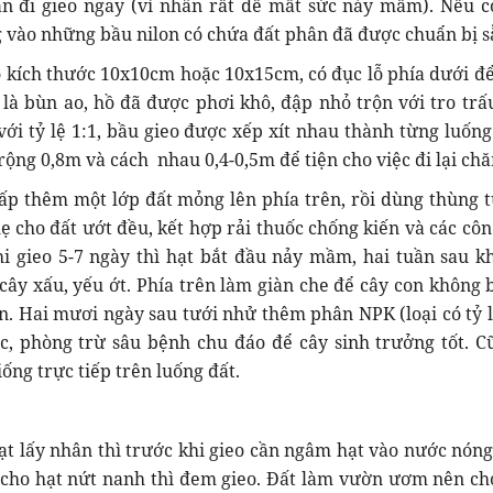
n đi gieo ngay (vì nhân rất dễ mất sức nảy mầm). Nếu c
g vào những bầu nilon có chứa đất phân đã được chuẩn bị s
ó kích thước 10x10cm hoặc 10x15cm, có đục lỗ phía dưới để
là bùn ao, hồ đã được phơi khô, đập nhỏ trộn với tro trấ
i tỷ lệ 1:1, bầu gieo được xếp xít nhau thành từng luống
rộng 0,8m và cách nhau 0,4-0,5m để tiện cho việc đi lại chă
 lấp thêm một lớp đất mỏng lên phía trên, rồi dùng thùng t
hẹ cho đất ướt đều, kết hợp rải thuốc chống kiến và các côn
hi gieo 5-7 ngày thì hạt bắt đầu nảy mầm, hai tuần sau kh
cây xấu, yếu ớt. Phía trên làm giàn che để cây con không b
n. Hai mươi ngày sau tưới nhử thêm phân NPK (loại có tỷ 
c, phòng trừ sâu bệnh chu đáo để cây sinh trưởng tốt. C
ống trực tiếp trên luống đất.
t lấy nhân thì trước khi gieo cần ngâm hạt vào nước nóng
ủ cho hạt nứt nanh thì đem gieo. Đất làm vườn ươm nên ch