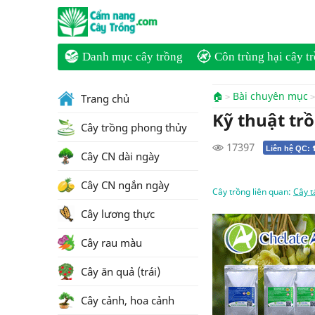
Danh mục cây trồng
Côn trùng hại cây t
🏠
Bài chuyên mục
Trang chủ
Kỹ thuật tr
Cây trồng phong thủy
17397
Liên hệ QC:
Cây CN dài ngày
Cây CN ngắn ngày
Cây trồng liên quan:
Cây t
Cây lương thực
Cây rau màu
Cây ăn quả (trái)
Cây cảnh, hoa cảnh