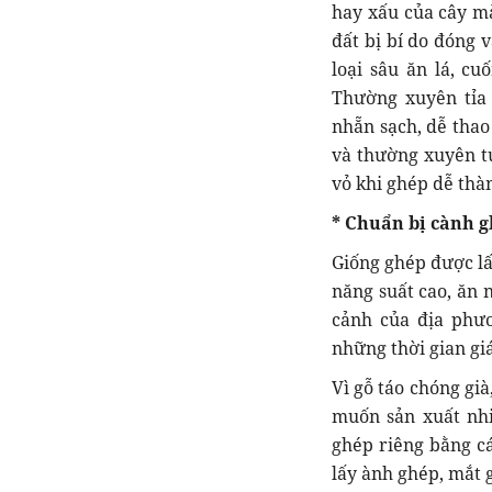
hay xấu của cây m
đất bị bí do đóng v
loại sâu ăn lá, cu
Thường xuyên tỉa
nhẵn sạch, dễ thao
và thường xuyên t
vỏ khi ghép dễ thà
* Chuẩn bị cành 
Giống ghép được lấ
năng suất cao, ăn 
cảnh của địa phư
những thời gian gi
Vì gỗ táo chóng già
muốn sản xuất nhi
ghép riêng bằng cá
lấy ành ghép, mắt 