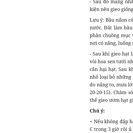
- Sau đó mang nhâ
kiện nên gieo giốn
Lưu ý: Bầu nilon c
nước. Đất làm bầu 
phân chuồng mục vớ
nơi có nắng, luống 
- Sau khi gieo hạt
vòi hoa sen tưới n
cắn hại hạt. Sau k
nhổ loại bỏ những 
do nắng to, mưa lớ
20-20-15). Chăm só
thể gieo ươm hạt gi
Chú ý:
+ Nếu không đập hạ
C trong 3 giờ rồi 