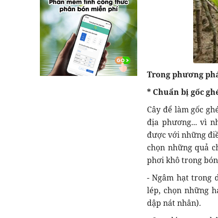
Trong phương pháp
* Chuẩn bị gốc gh
Cây để làm gốc ghé
địa phương... vì 
được với những điều
chọn những quả chí
phơi khô trong bón
- Ngâm hạt trong d
lép, chọn những hạ
dập nát nhân).