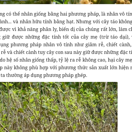
ung có thể nhân giống bằng hai phương pháp, là nhân vô tí
cành... và nhân hữu tính bằng hạt. Nhưng với cây táo khôn
được vì khả năng phân ly, biến dị của chúng rất lớn, làm c
 giữ được những đặc tính tốt của cây mẹ (trừ táo dại), 
dụng phương pháp nhân vô tính như giâm rễ, chiết cành,
ễ và chiết cành tuy cây con sau này giữ được những đặc tí
o hệ số nhân giống thấp, tỷ lệ ra rễ không cao, hại cây mẹ.
p này không phù hợp với phương thức sản xuất lớn hiện n
i ta thường áp dụng phương pháp ghép.