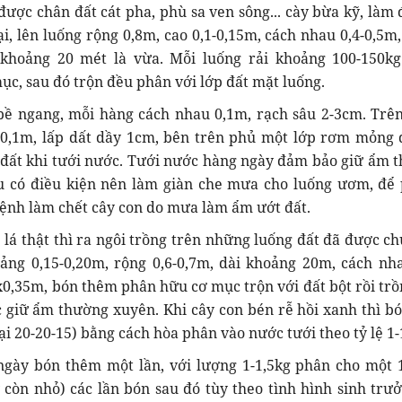
à được chân đất cát pha, phù sa ven sông... cày bừa kỹ, làm 
ại, lên luống rộng 0,8m, cao 0,1-0,15m, cách nhau 0,4-0,5m,
 khoảng 20 mét là vừa. Mỗi luống rải khoảng 100-150k
ục, sau đó trộn đều phân với lớp đất mặt luống.
bề ngang, mỗi hàng cách nhau 0,1m, rạch sâu 2-3cm. Trê
 0,1m, lấp dất dầy 1cm, bên trên phủ một lớp rơm mỏng 
 đất khi tưới nước. Tưới nước hàng ngày đảm bảo giữ ẩm 
u có điều kiện nên làm giàn che mưa cho luống ươm, để
ệnh làm chết cây con do mưa làm ẩm ướt đất.
3 lá thật thì ra ngôi trồng trên những luống đất đã được c
ảng 0,15-0,20m, rộng 0,6-0,7m, dài khoảng 20m, cách nha
x0,35m, bón thêm phân hữu cơ mục trộn với đất bột rồi trồ
 giữ ẩm thường xuyên. Khi cây con bén rễ hồi xanh thì b
i 20-20-15) bằng cách hòa phân vào nước tưới theo tỷ lệ 1-
 ngày bón thêm một lần, với lượng 1-1,5kg phân cho một
 còn nhỏ) các lần bón sau đó tùy theo tình hình sinh trưở