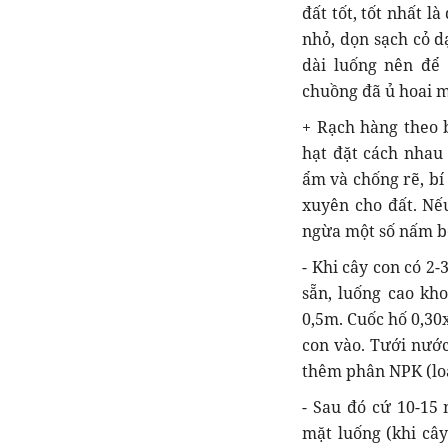
đất tốt, tốt nhất l
nhỏ, dọn sạch cỏ d
dài luống nên để
chuồng đã ủ hoai m
+ Rạch hàng theo 
hạt đặt cách nhau
ẩm và chống rẽ, bí
xuyên cho đất. Nế
ngừa một số nấm b
- Khi cây con có 2-
sẵn, luống cao kho
0,5m. Cuốc hố 0,30
con vào. Tưới nước
thêm phân NPK (loạ
- Sau đó cứ 10-15
mặt luống (khi cây