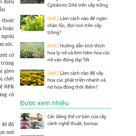
ó điều
Cytokinin DA6 trên cây trồng
ẵn.
[Adl.]
Làm cách nào để ngăn
 thoát
chặn lộc, đọt non trên cây
u hoặc
trồng?
 ngoài
m sóc.
[Adl.]
Hướng dẫn kích thích
hoa ly nở và kìm hãm hoa cúc
ưới có
nở vào đúng dịp Tết
 trùng
i gieo
[Adl.]
Làm cách nào để cây
ị chết
hoa cúc phát triển nhanh và
lệ NPK
nở hoa đúng thời điểm?
ũng có
Được xem nhiều
Các dáng thế cơ bản của cây
cảnh nghệ thuật, bonsai
 40 độ
ọn nơi