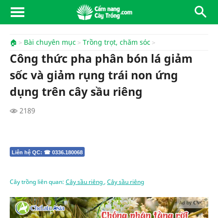
🏠
Bài chuyên mục
Trồng trọt, chăm sóc
Công thức pha phân bón lá giảm
sốc và giảm rụng trái non ứng
dụng trên cây sầu riêng
2189
Liên hệ QC: ☎ 0336.180068
Cây trồng liên quan:
Cây sầu riêng
,
Cây sầu riêng
Ad by CNCT