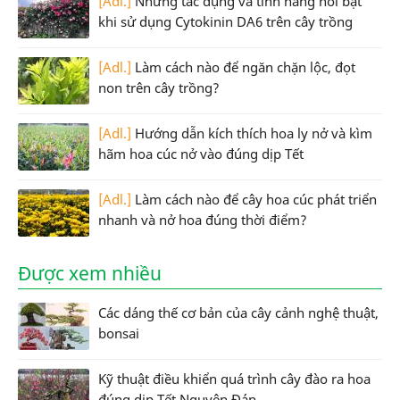
[Adl.]
Những tác dụng và tính năng nổi bật
khi sử dụng Cytokinin DA6 trên cây trồng
[Adl.]
Làm cách nào để ngăn chặn lộc, đọt
non trên cây trồng?
[Adl.]
Hướng dẫn kích thích hoa ly nở và kìm
hãm hoa cúc nở vào đúng dịp Tết
[Adl.]
Làm cách nào để cây hoa cúc phát triển
nhanh và nở hoa đúng thời điểm?
Được xem nhiều
Các dáng thế cơ bản của cây cảnh nghệ thuật,
bonsai
Kỹ thuật điều khiển quá trình cây đào ra hoa
đúng dịp Tết Nguyên Đán