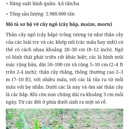
+ Năng suất bình quân: 4,6 tấn/ha
+ Tổng sản lượng: 5.980.000 tấn
Mô tả sơ bộ về cây ngô (cây bắp, maize, morn)
Thân cây ngô (cây bắp) trông tương tự như thân cây
của các loài tre và các khớp nối (các mấu hay mắt) có
thể có cách nhau khoảng 20–30 cm (8–12 inch). Ngô
có hình thái phát triển rất khác biệt; các lá hình mũi
mác rộng bản, dài 50–100 cm và rộng 5–10 cm (2–4 ft
trên 2-4 inch); thân cây thẳng, thông thường cao 2–3
m (7–10 ft), với nhiều mấu, với các lá tỏa ra từ mỗi
mấu với bẹ nhẵn. Dưới các lá này và ôm sát thân cây
là các bắp. Khi còn non chúng dài ra khoảng 3 cm mỗi
ngày. Từ các đốt ở phía dưới sinh ra một số rễ.