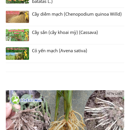
batatas L.)
Cây diêm mạch (Chenopodium quinoa Willd)
Cây sắn (cây khoai mỳ) (Cassava)
Cỏ yến mạch (Avena sativa)
Ad by CNCT