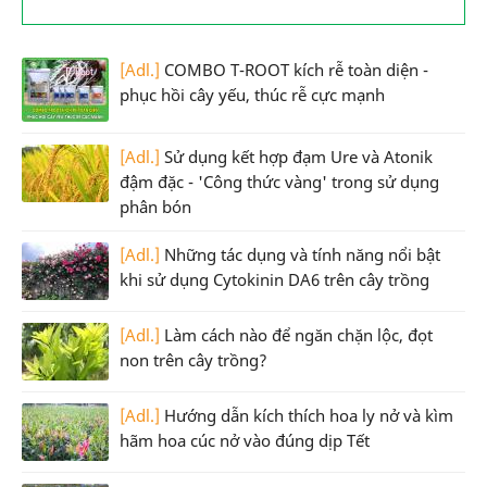
[Adl.]
COMBO T-ROOT kích rễ toàn diện -
phục hồi cây yếu, thúc rễ cực mạnh
[Adl.]
Sử dụng kết hợp đạm Ure và Atonik
đậm đặc - 'Công thức vàng' trong sử dụng
phân bón
[Adl.]
Những tác dụng và tính năng nổi bật
khi sử dụng Cytokinin DA6 trên cây trồng
[Adl.]
Làm cách nào để ngăn chặn lộc, đọt
non trên cây trồng?
[Adl.]
Hướng dẫn kích thích hoa ly nở và kìm
hãm hoa cúc nở vào đúng dịp Tết