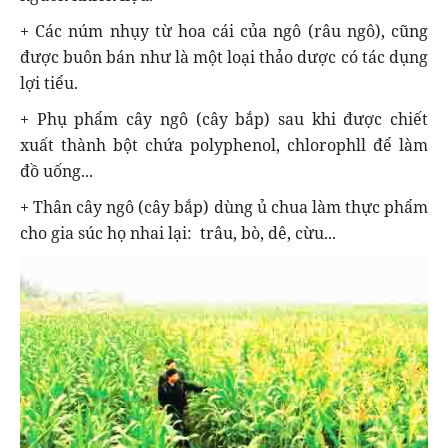
+ Các núm nhụy từ hoa cái của ngô (râu ngô), cũng
được buôn bán như là một loại thảo dược có tác dụng
lợi tiểu.
+ Phụ phẩm cây ngô (cây bắp) sau khi được chiết
xuất thành bột chứa polyphenol, chlorophll để làm
đồ uống...
+ Thân cây ngô (cây bắp) dùng ủ chua làm thực phẩm
cho gia súc họ nhai lại: trâu, bò, dê, cừu...