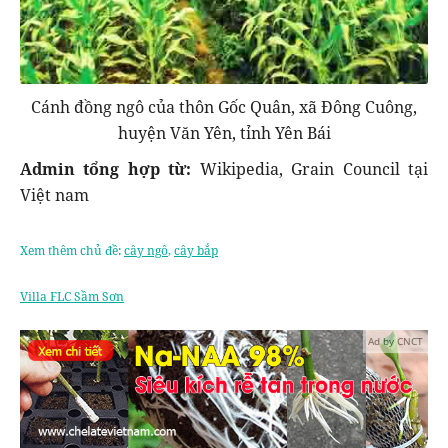
Cánh đồng ngô của thôn Gốc Quân, xã Đông Cuông,
huyện Văn Yên, tỉnh Yên Bái
Admin tổng hợp từ:
Wikipedia, Grain Council tại
Việt nam
Xem thêm chủ đề:
cây ngô
,
cây bắp
Villa FLC Sầm Sơn
Ad by CNCT