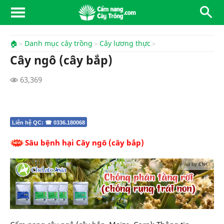
🏠
Danh mục cây trồng
Cây lương thực
Cây ngô (cây bắp)
63,369
Liên hệ QC: ☎ 0336.180068
Sâu bệnh hại Cây ngô (cây bắp)
Ad by CNCT