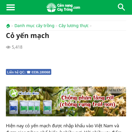
🏠
Danh mục cây trồng
Cây lương thực
Cỏ yến mạch
5,418
Liên hệ QC: ☎ 0336.180068
Ad by CNCT
Hiện nay cỏ yến mạch được nhập khẩu vào Việt Nam và