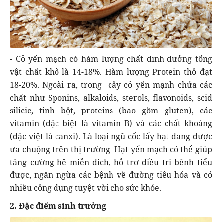
- Cỏ yến mạch có hàm lượng chất dinh dưởng tổng
vật chất khô là 14-18%. Hàm lượng Protein thô đạt
18-20%. Ngoài ra, trong cây cỏ yến mạnh chứa các
chất như Sponins, alkaloids, sterols, flavonoids, scid
silicic, tinh bột, proteins (bao gồm gluten), các
vitamin (đặc biệt là vitamin B) và các chất khoáng
(đặc việt là canxi). Là loại ngũ cốc lấy hạt đang được
ưa chuộng trên thị trường. Hạt yến mạch có thể giúp
tăng cường hệ miễn dịch, hỗ trợ điều trị bệnh tiểu
được, ngăn ngừa các bệnh về đường tiêu hóa và có
nhiều công dụng tuyệt vời cho sức khỏe.
2. Đặc điểm sinh trưởng