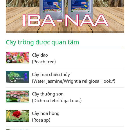
Cây trồng được quan tâm
Cây đào
(Peach tree)
Cây mai chiếu thủy
(Water Jasmine/Wrightia religiosa Hook.f)
Cây thường sơn
(Dichroa febrifuga Lour.)
Cây hoa hồng
(Rosa sp)