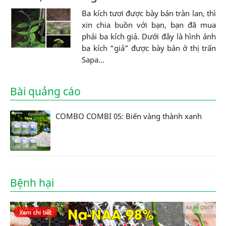
Ba kích tươi được bày bán tràn lan, thì
xin chia buồn với bạn, bạn đã mua
phải ba kích giả. Dưới đây là hình ảnh
ba kích “giả” được bày bán ở thị trấn
Sapa...
Bài quảng cáo
COMBO COMBI 05: Biến vàng thành xanh
Bệnh hại
Ad by CNCT