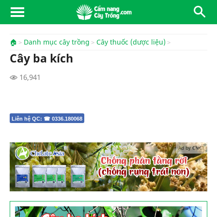
🏠
Danh mục cây trồng
Cây thuốc (dược liệu)
Cây ba kích
16,941
Liên hệ QC: ☎ 0336.180068
Ad by CNCT