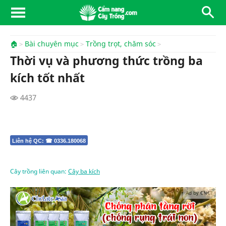
🏠
Bài chuyên mục
Trồng trọt, chăm sóc
Thời vụ và phương thức trồng ba
kích tốt nhất
4437
Liên hệ QC: ☎ 0336.180068
Cây trồng liên quan:
Cây ba kích
Ad by CNCT