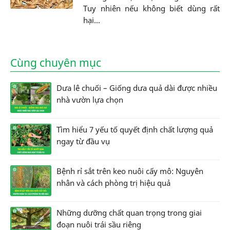
Tuy nhiên nếu không biết dùng rất
hại...
Cùng chuyên mục
Dưa lê chuối – Giống dưa quả dài được nhiều
nhà vườn lựa chọn
Tìm hiểu 7 yếu tố quyết định chất lượng quả
ngay từ đầu vụ
Bệnh rỉ sắt trên keo nuôi cấy mô: Nguyên
nhân và cách phòng trị hiệu quả
Những dưỡng chất quan trọng trong giai
đoạn nuôi trái sầu riêng