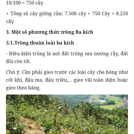
10/100 = 750 cây.
+ Tổng số cây giống cần: 7.500 cây + 750 Cây = 8.250
cây.
3. Một số phương thức trồng Ba kích
3.1.Trồng thuần loài ba kích
- Điều kiện trồng là nơi đất trống sau nương rẫy, đất
đồi còn tốt.
Chú ý: Cần phải gieo trước các loài cây che bóng như
cốt khí, đậu ma, đậu triều,... gieo vãi toàn diện hoặc
gieo theo băng.