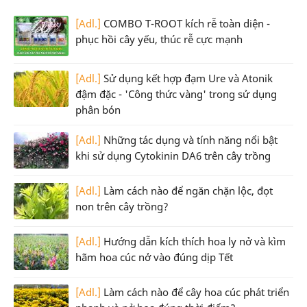
[Adl.]
COMBO T-ROOT kích rễ toàn diện -
phục hồi cây yếu, thúc rễ cực mạnh
[Adl.]
Sử dụng kết hợp đạm Ure và Atonik
đậm đặc - 'Công thức vàng' trong sử dụng
phân bón
[Adl.]
Những tác dụng và tính năng nổi bật
khi sử dụng Cytokinin DA6 trên cây trồng
[Adl.]
Làm cách nào để ngăn chặn lộc, đọt
non trên cây trồng?
[Adl.]
Hướng dẫn kích thích hoa ly nở và kìm
hãm hoa cúc nở vào đúng dịp Tết
[Adl.]
Làm cách nào để cây hoa cúc phát triển