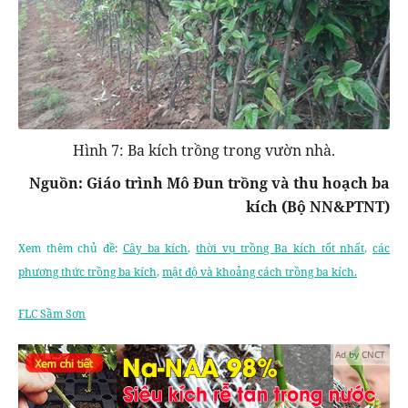
Hình 7: Ba kích trồng trong vườn nhà.
Nguồn: Giáo trình Mô Đun trồng và thu hoạch ba
kích (Bộ NN&PTNT)
Xem thêm chủ đề:
Cây ba kích
,
thời vụ trồng Ba kích tốt nhất
,
các
phương thức trồng ba kích
,
mật độ và khoảng cách trồng ba kích.
FLC Sầm Sơn
Ad by CNCT