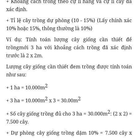
+ Khoảng cách trồng theo cự li hàng và cự li cây đã
xác định.
+ Tỉ lệ cây trồng dự phòng (10 - 15%) (Lấy chính xác
10% hoặc 15%, thông thường là 10%)
Ví dụ: Tính toán lượng cây giống cần thiết để
trồngmới 3 ha với khoảng cách trồng đã xác định
trước là 2 x 2m.
Lượng cây giống cần thiết đem trồng được tính toán
như sau:
2
+ 1 ha = 10.000m
2
2
+ 3 ha = 10.000m
x 3 = 30.00m
2
+ Số cây giống trồng đủ cho 3 ha = 30.000m
: (2 x 2) =
7.500 cây.
+ Dự phòng cây giống trồng dặm 10% = 7.500 cây x