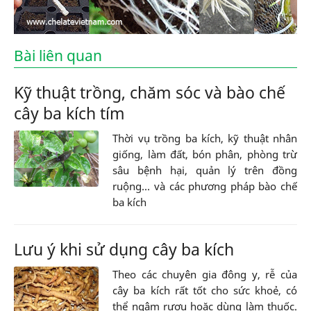
Bài liên quan
Kỹ thuật trồng, chăm sóc và bào chế
cây ba kích tím
Thời vụ trồng ba kích, kỹ thuật nhân
giống, làm đất, bón phân, phòng trừ
sâu bệnh hại, quản lý trên đồng
ruộng... và các phương pháp bào chế
ba kích
Lưu ý khi sử dụng cây ba kích
Theo các chuyên gia đông y, rễ của
cây ba kích rất tốt cho sức khoẻ, có
thể ngâm rượu hoặc dùng làm thuốc.