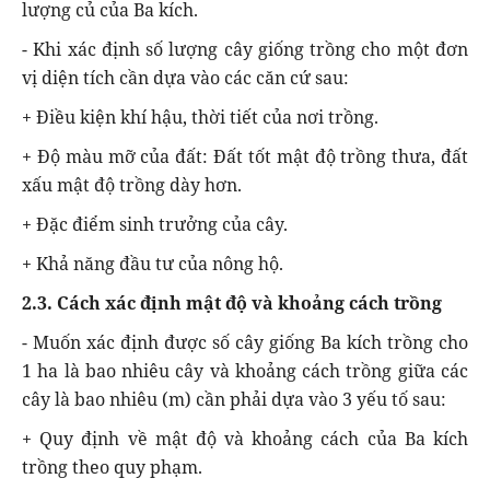
lượng củ của Ba kích.
- Khi xác định số lượng cây giống trồng cho một đơn
vị diện tích cần dựa vào các căn cứ sau:
+ Điều kiện khí hậu, thời tiết của nơi trồng.
+ Độ màu mỡ của đất: Đất tốt mật độ trồng thưa, đất
xấu mật độ trồng dày hơn.
+ Đặc điểm sinh trưởng của cây.
+ Khả năng đầu tư của nông hộ.
2.3. Cách xác định mật độ và khoảng cách trồng
- Muốn xác định được số cây giống Ba kích trồng cho
1 ha là bao nhiêu cây và khoảng cách trồng giữa các
cây là bao nhiêu (m) cần phải dựa vào 3 yếu tố sau:
+ Quy định về mật độ và khoảng cách của Ba kích
trồng theo quy phạm.