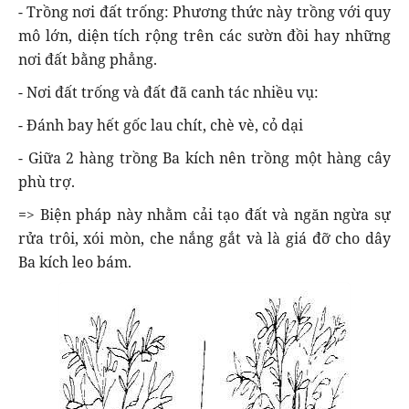
- Trồng nơi đất trống: Phương thức này trồng với quy
mô lớn, diện tích rộng trên các sườn đồi hay những
nơi đất bằng phẳng.
- Nơi đất trống và đất đã canh tác nhiều vụ:
- Đánh bay hết gốc lau chít, chè vè, cỏ dại
- Giữa 2 hàng trồng Ba kích nên trồng một hàng cây
phù trợ.
=> Biện pháp này nhằm cải tạo đất và ngăn ngừa sự
rửa trôi, xói mòn, che nắng gắt và là giá đỡ cho dây
Ba kích leo bám.