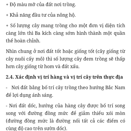
+ Độ màu mỡ của đất nơi trồng.
+ Khả năng đầu tư của nông hộ.
+ Số lượng cây mang trồng cho một đơn vị diện tích
càng lớn thì Ba kích càng sớm hình thành một quần
thể hoàn chỉnh.
Nhìn chung ở nơi đất tốt hoặc giống tốt (cây giống từ
cây nuôi cấy mô) thì số lượng cây đem trồng sẽ thấp
hơn cây giống từ hom và đất xấu.
2.4. Xác định vị trí hàng và vị trí cây trên thực địa
- Nơi đất bằng bố trí cây trồng theo hướng Bắc Nam
để lợi dụng ánh sáng.
- Nơi đất dốc, hướng của hàng cây được bố trí song
song với đường đồng mức để giảm thiểu xói mòn
(đường đồng mức là đường nối tất cả các điểm có
cùng độ cao trên sườn dốc).