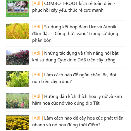
[Adl.]
COMBO T-ROOT kích rễ toàn diện -
phục hồi cây yếu, thúc rễ cực mạnh
[Adl.]
Sử dụng kết hợp đạm Ure và Atonik
đậm đặc - 'Công thức vàng' trong sử dụng
phân bón
[Adl.]
Những tác dụng và tính năng nổi bật
khi sử dụng Cytokinin DA6 trên cây trồng
[Adl.]
Làm cách nào để ngăn chặn lộc, đọt
non trên cây trồng?
[Adl.]
Hướng dẫn kích thích hoa ly nở và kìm
hãm hoa cúc nở vào đúng dịp Tết
[Adl.]
Làm cách nào để cây hoa cúc phát triển
nhanh và nở hoa đúng thời điểm?