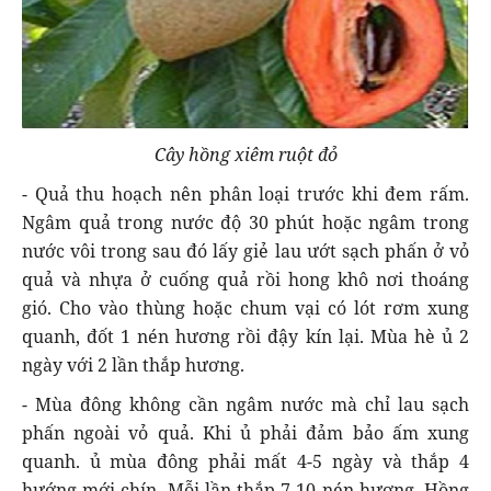
Cây hồng xiêm ruột đỏ
- Quả thu hoạch nên phân loại trước khi đem rấm.
Ngâm quả trong nước độ 30 phút hoặc ngâm trong
nước vôi trong sau đó lấy giẻ lau ướt sạch phấn ở vỏ
quả và nhựa ở cuống quả rồi hong khô nơi thoáng
gió. Cho vào thùng hoặc chum vại có lót rơm xung
quanh, đốt 1 nén hương rồi đậy kín lại. Mùa hè ủ 2
ngày với 2 lần thắp hương.
- Mùa đông không cần ngâm nước mà chỉ lau sạch
phấn ngoài vỏ quả. Khi ủ phải đảm bảo ấm xung
quanh. ủ mùa đông phải mất 4-5 ngày và thắp 4
hướng mới chín. Mỗi lần thắp 7-10 nén hương. Hồng