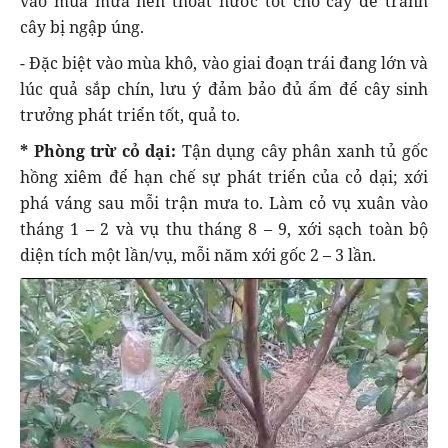
vào mùa mưa nên thoát nước tốt cho cây để tránh
cây bị ngập úng.
- Đặc biệt vào mùa khô, vào giai đoạn trái đang lớn và
lúc quả sắp chín, lưu ý đảm bảo đủ ẩm để cây sinh
trưởng phát triển tốt, quả to.
* Phòng trừ cỏ dại:
Tận dụng cây phân xanh tủ gốc
hồng xiêm để hạn chế sự phát triển của cỏ dại; xới
phá váng sau mỗi trận mưa to. Làm cỏ vụ xuân vào
tháng 1 – 2 và vụ thu tháng 8 – 9, xới sạch toàn bộ
diện tích một lần/vụ, mỗi năm xới gốc 2 – 3 lần.