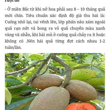
ruột đỏ
- Ở miền Bắc từ khi nở hoa phải sau 8 – 10 tháng quả
mới chín. Tiêu chuẩn xác định độ già thu hái là:
Cuống nhỏ lại, tai vểnh lên, lớp phấn nâu xám ngoài
quả rạn nứt và bong ra vỏ quả chuyển màu xanh
vàng và nhẵn, khi hái mủ ở cuống quả chảy ra ít hoặc
không có .Nên hái quả từng đợt cách nhau 1-2
tuần/lần.