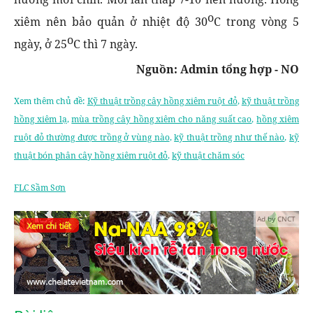
o
xiêm nên bảo quản ở nhiệt độ 30
C trong vòng 5
o
ngày, ở 25
C thì 7 ngày.
Nguồn: Admin tổng hợp - NO
Xem thêm chủ đề:
Kỹ thuật trồng cây hồng xiêm ruột đỏ
,
kỹ thuật trồng
hồng xiêm lạ
,
mùa trồng cây hồng xiêm cho năng suất cao
,
hồng xiêm
ruột đỏ thường được trồng ở vùng nào
,
kỹ thuật trồng như thế nào
,
kỹ
thuật bón phân cây hồng xiêm ruột đỏ
,
kỹ thuật chăm sóc
FLC Sầm Sơn
Ad by CNCT