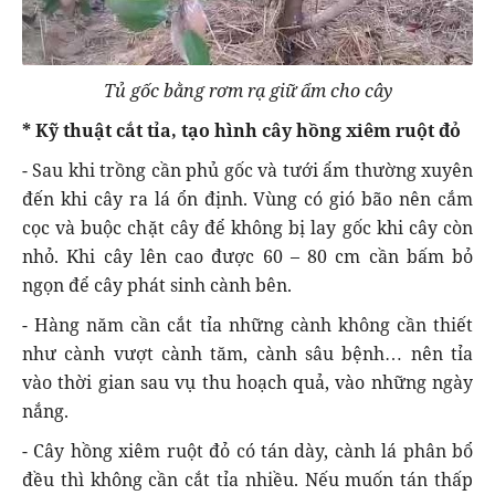
Tủ gốc bằng rơm rạ giữ ẩm cho cây
* Kỹ thuật cắt tỉa, tạo hình cây hồng xiêm ruột đỏ
- Sau khi trồng cần phủ gốc và tưới ẩm thường xuyên
đến khi cây ra lá ổn định. Vùng có gió bão nên cắm
cọc và buộc chặt cây để không bị lay gốc khi cây còn
nhỏ. Khi cây lên cao được 60 – 80 cm cần bấm bỏ
ngọn để cây phát sinh cành bên.
- Hàng năm cần cắt tỉa những cành không cần thiết
như cành vượt cành tăm, cành sâu bệnh… nên tỉa
vào thời gian sau vụ thu hoạch quả, vào những ngày
nắng.
- Cây hồng xiêm ruột đỏ có tán dày, cành lá phân bổ
đều thì không cần cắt tỉa nhiều. Nếu muốn tán thấp