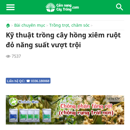
🏠
Bài chuyên mục
Trồng trọt, chăm sóc
Kỹ thuật trồng cây hồng xiêm ruột
đỏ năng suất vượt trội
7537
Liên hệ QC: ☎ 0336.180068
Ad by CNCT