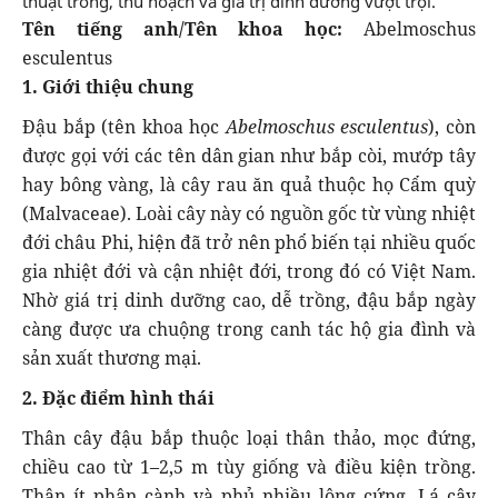
thuật trồng, thu hoạch và giá trị dinh dưỡng vượt trội.
Tên tiếng anh/Tên khoa học:
Abelmoschus
esculentus
1. Giới thiệu chung
Đậu bắp (tên khoa học
Abelmoschus esculentus
), còn
được gọi với các tên dân gian như bắp còi, mướp tây
hay bông vàng, là cây rau ăn quả thuộc họ Cẩm quỳ
(Malvaceae). Loài cây này có nguồn gốc từ vùng nhiệt
đới châu Phi, hiện đã trở nên phổ biến tại nhiều quốc
gia nhiệt đới và cận nhiệt đới, trong đó có Việt Nam.
Nhờ giá trị dinh dưỡng cao, dễ trồng, đậu bắp ngày
càng được ưa chuộng trong canh tác hộ gia đình và
sản xuất thương mại.
2. Đặc điểm hình thái
Thân cây đậu bắp thuộc loại thân thảo, mọc đứng,
chiều cao từ 1–2,5 m tùy giống và điều kiện trồng.
Thân ít phân cành và phủ nhiều lông cứng. Lá cây