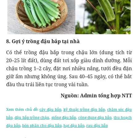
8. Gợi ý trồng đậu bắp tại nhà
Có thể trồng đậu bắp trong chậu lớn (dung tích từ
20–25 lít đất), dùng đất tơi xốp giàu dinh dưỡng. Mỗi
chậu trồng 1–2 cây, đặt nơi nhiều nắng, tưới đều đặn
giữ ẩm nhưng không úng. Sau 40–45 ngày, có thể bắt
đầu thu trái liên tục trong vài tuần.
Nguồn: Admin tổng hợp NTT
Xem thêm chủ đề:
cây đậu bắp
,
kỹ thuật trồng đậu bắp
,
chăm sóc đậu
bắp
,
đậu bắp trồng chậu
,
giống đậu bắp
,
công dụng đậu bắp
,
thu hoạch
đậu bắp
,
bón phân cho đậu bắp
,
hạt đậu bắp
,
rau đậu bắp