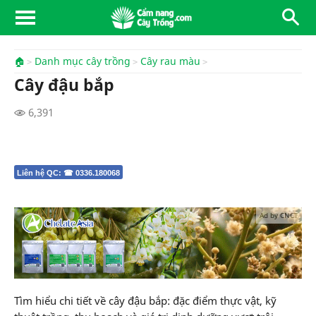
🏠
Danh mục cây trồng
Cây rau màu
Cây đậu bắp
6,391
Liên hệ QC: ☎ 0336.180068
Ad by CNCT
Tìm hiểu chi tiết về cây đậu bắp: đặc điểm thực vật, kỹ