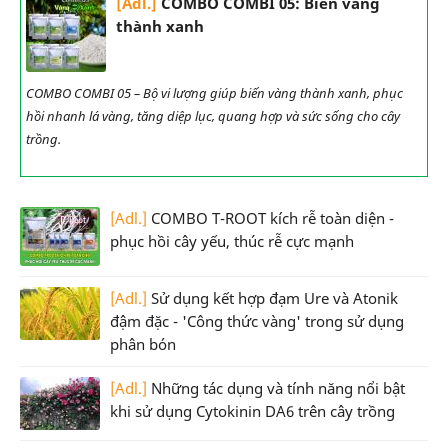
[Adl.]
COMBO COMBI 05: Biến vàng
thành xanh
COMBO COMBI 05 – Bộ vi lượng giúp biến vàng thành xanh, phục
hồi nhanh lá vàng, tăng diệp lục, quang hợp và sức sống cho cây
trồng.
[Adl.]
COMBO T-ROOT kích rễ toàn diện -
phục hồi cây yếu, thúc rễ cực mạnh
[Adl.]
Sử dụng kết hợp đạm Ure và Atonik
đậm đặc - 'Công thức vàng' trong sử dụng
phân bón
[Adl.]
Những tác dụng và tính năng nổi bật
khi sử dụng Cytokinin DA6 trên cây trồng