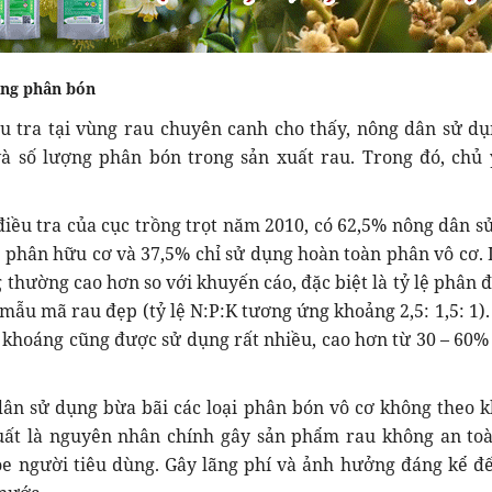
ụng phân bón
 tại vùng rau chuyên canh cho thấy, nông dân sử dụ
và số lượng phân bón trong sản xuất rau. Trong đó, chủ 
 tra của cục trồng trọt năm 2010, có 62,5% nông dân s
 phân hữu cơ và 37,5% chỉ sử dụng hoàn toàn phân vô cơ.
 thường cao hơn so với khuyến cáo, đặc biệt là tỷ lệ phân 
 mẫu mã rau đẹp (tỷ lệ N:P:K tương ứng khoảng 2,5: 1,5: 1).
khoáng cũng được sử dụng rất nhiều, cao hơn từ 30 – 60% 
ử dụng bừa bãi các loại phân bón vô cơ không theo 
uất là nguyên nhân chính gây sản phẩm rau không an to
e người tiêu dùng. Gây lãng phí và ảnh hưởng đáng kể đ