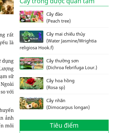
Cây trồng được quan tâm
Cây đào
(Peach tree)
Cây mai chiếu thủy
ng rất
(Water Jasmine/Wrightia
yếu là
religiosa Hook.f)
ử dụng
Cây thường sơn
(Dichroa febrifuga Lour.)
 Lượng
đạm sử
Cây hoa hồng
 Ngoài
(Rosa sp)
so với
Cây nhãn
(Dimocarpus longan)
khuyến
àn ảnh
Tiêu điểm
ến môi