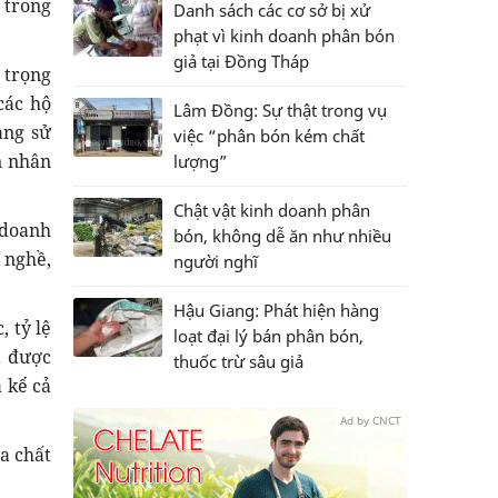
 trong
Danh sách các cơ sở bị xử
phạt vì kinh doanh phân bón
giả tại Đồng Tháp
 trọng
các hộ
Lâm Đồng: Sự thật trong vụ
ạng sử
việc “phân bón kém chất
n nhân
lượng”
Chật vật kinh doanh phân
 doanh
bón, không dễ ăn như nhiều
 nghề,
người nghĩ
Hậu Giang: Phát hiện hàng
 tỷ lệ
loạt đại lý bán phân bón,
a được
thuốc trừ sâu giả
 kể cả
Ad by CNCT
a chất