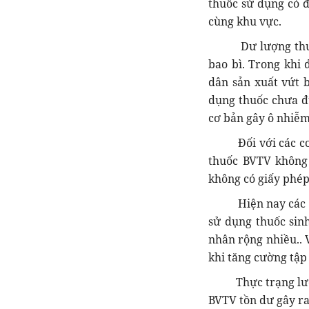
thuốc sử dụng có đ
cùng khu vực.
Dư lượng thuốc B
bao bì. Trong khi 
dân sản xuất vứt b
dụng thuốc chưa đ
cơ bản gây ô nhiễ
Đối với các cơ sở
thuốc BVTV không
không có giấy phé
Hiện nay các hộ s
sử dụng thuốc sin
nhân rộng nhiều.. 
khi tăng cường tập
Thực trạng lượng 
BVTV tồn dư gây r