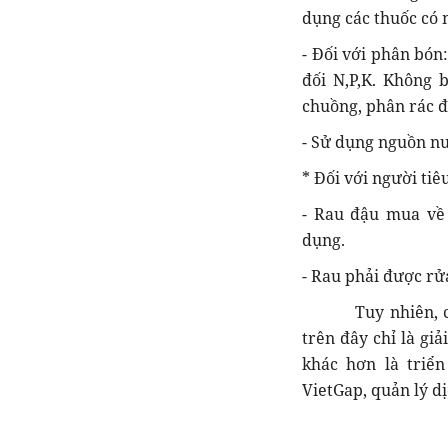
dụng các thuốc có 
- Đối với phân bón
đối N,P,K. Không
chuồng, phân rác đ
- Sử dụng nguồn nư
* Đối với người ti
- Rau đậu mua về 
dụng.
- Rau phải được rử
Tuy nhiên, có rấ
trên đây chỉ là gi
khác hơn là triể
VietGap, quản lý dị