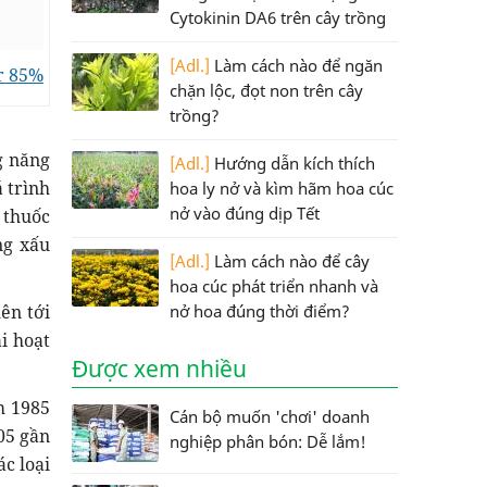
Cytokinin DA6 trên cây trồng
[Adl.]
Làm cách nào để ngăn
r 85%
chặn lộc, đọt non trên cây
trồng?
g năng
[Adl.]
Hướng dẫn kích thích
 trình
hoa ly nở và kìm hãm hoa cúc
nở vào đúng dịp Tết
 thuốc
ng xấu
[Adl.]
Làm cách nào để cây
hoa cúc phát triển nhanh và
ên tới
nở hoa đúng thời điểm?
i hoạt
Được xem nhiều
m 1985
Cán bộ muốn 'chơi' doanh
05 gần
nghiệp phân bón: Dễ lắm!
ác loại