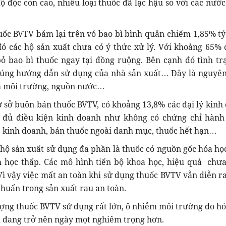
ộ độc còn cao, nhiều loại thuốc đã lạc hậu so với các nước
VTV bám lại trên vỏ bao bì bình quân chiếm 1,85% tỷ
đó các hộ sản xuất chưa có ý thức xử lý. Với khoảng 65% 
ỏ bao bì thuốc ngay tại đồng ruộng. Bên cạnh đó tình tr
úng hướng dẫn sử dụng của nhà sản xuất… Đây là nguyê
m môi trường, nguồn nước…
 buôn bán thuốc BVTV, có khoảng 13,8% các đại lý kinh
 đủ điều kiện kinh doanh như không có chứng chỉ hành
p kinh doanh, bán thuốc ngoài danh mục, thuốc hết hạn…
ản xuất sử dụng đa phần là thuốc có nguồn gốc hóa học,
h học thấp. Các mô hình tiến bộ khoa học, hiệu quả chư
Vì vậy việc mất an toàn khi sử dụng thuốc BVTV vẫn diễn ra
 huấn trong sản xuất rau an toàn.
thuốc BVTV sử dụng rất lớn, ô nhiễm môi trường do hó
a đang trở nên ngày mọt nghiêm trọng hơn.