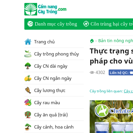
Danh mục cây trồng
Côn trùng hại cây t
🏠
Bản tin nông ng
Trang chủ
Thực trạng 
Cây trồng phong thủy
pháp cho vù
Cây CN dài ngày
4302
Liên hệ QC: ☎
Cây CN ngắn ngày
Cây lương thực
Cây trồng liên quan:
Cây 
Cây rau màu
Cây ăn quả (trái)
Cây cảnh, hoa cảnh