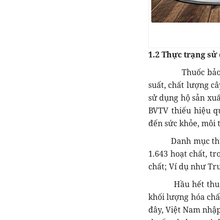
1.2 Thực trạng sử
Thuốc bảo vệ thự
suất, chất lượng c
sử dụng hộ sản xuấ
BVTV thiếu hiệu q
đến sức khỏe, môi 
Danh mục thuốc B
1.643 hoạt chất, t
chất; Ví dụ như Tru
Hầu hết thuốc B
khối lượng hóa chấ
đây, Việt Nam nhập 