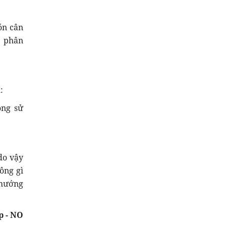
ón cân
g phân
:
ông sử
do vậy
ông gì
 hướng
p - NO