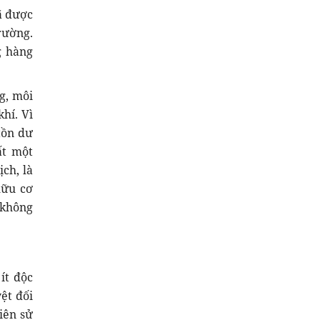
ã được
rường.
g hàng
g, môi
hí. Vì
tồn dư
ất một
ch, là
hữu cơ
 không
ít độc
ệt đối
iên sử