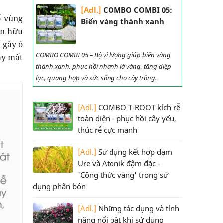
[Adl.]
COMBO COMBI 05:
ố vùng
Biến vàng thành xanh
ân hữu
ể gây ô
COMBO COMBI 05 – Bộ vi lượng giúp biến vàng
ây mất
thành xanh, phục hồi nhanh lá vàng, tăng diệp
lục, quang hợp và sức sống cho cây trồng.
[Adl.]
COMBO T-ROOT kích rễ
toàn diện - phục hồi cây yếu,
thúc rễ cực mạnh
[Adl.]
Sử dụng kết hợp đạm
Ure và Atonik đậm đặc -
'Công thức vàng' trong sử
dụng phân bón
[Adl.]
Những tác dụng và tính
năng nổi bật khi sử dụng