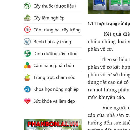
Cây thuốc (dược liệu)
Cây lâm nghiệp
1.1 Thực trạng sử d
Côn trùng hại cây trồng
Kết quả điều tra
nhiều chủng loại 
Bệnh hại cây trồng
phân vô cơ.
Dinh dưỡng cây trồng
Theo số liệu điều
Cẩm nang phân bón
phân vô cơ kết hợp
phân vô cơ sử dụng
Trồng trọt, chăm sóc
dụng rất cao để có
Khoa học nông nghiệp
ra một lượng phân 
mức khuyến cáo.
Sức khỏe và làm đẹp
Việc người dân s
cáo của nhà sản x
hưởng đến sức khỏ
Ad by CNCT