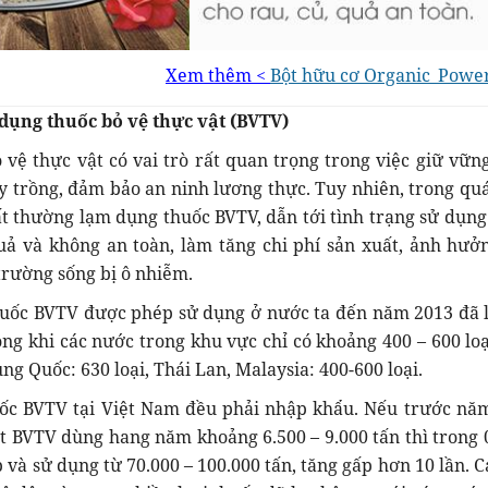
Xem thêm <
Bột hữu cơ Organic_Powe
 dụng thuốc bỏ vệ thực vật (BVTV)
c vật có vai trò rất quan trọng trong việc giữ vữn
ây trồng, đảm bảo an ninh lương thực. Tuy nhiên, trong quá
t thường lạm dụng thuốc BVTV, dẫn tới tình trạng sử dụng
uả và không an toàn, làm tăng chi phí sản xuất, ảnh hưở
trường sống bị ô nhiễm.
VTV được phép sử dụng ở nước ta đến năm 2013 đã l
rong khi các nước trong khu vực chỉ có khoảng 400 – 600 loạ
ng Quốc: 630 loại, Thái Lan, Malaysia: 400-600 loại.
VTV tại Việt Nam đều phải nhập khẩu. Nếu trước nă
t BVTV dùng hang năm khoảng 6.500 – 9.000 tấn thì trong 
và sử dụng từ 70.000 – 100.000 tấn, tăng gấp hơn 10 lần. C