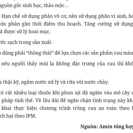
nguồn gốc sinh học, thảo mộc…
: Hạn chế sử dụng phân vô cơ, nên sử dụng phân vi sinh, b
 bón phân gần thời điểm thu hoạch. Tăng cường sử dụn
ã được sử lý hoai mục.
ớc sạch trong sản xuất.
êu dùng phải “thông thái” để lựa chọn các sản phẩm rau màu
nếu ngưởi thấy mùi lạ không đặc trưng của rau thì kh
a thật kỹ, ngâm nước xử lý và rửa vòi nước chảy.
t nhiều loại thuốc khi phun xịt đã ngấm vào mô cây 
ải pháp tình thế. Về lâu dài để ngăn chặn tình trạng này kh
n khai thực hiện chương trình trồng rau an toàn theo
ch hại theo IPM.
Nguồn: Amin tổng hợ