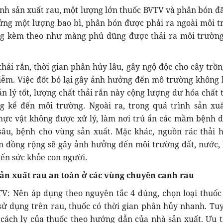
sản xuất rau, một lượng lớn thuốc BVTV và phân bón đ
ứng một lượng bao bì, phân bón được phải ra ngoài môi t
ng kèm theo như màng phủ dũng được thải ra môi trườn
rắn, thời gian phân hủy lâu, gây ngộ độc cho cây trồn
iễm. Việc đốt bỏ lại gây ảnh hưởng đến mô trường không k
n lý tốt, lượng chất thải rắn này cộng lượng dư hóa chất 
 kể đến môi trường. Ngoài ra, trong quá trình sản xu
hực vật không được xử lý, làm nơi trú ẩn các mầm bệnh dị
sâu, bệnh cho vùng sản xuất. Mặc khác, nguồn rác thải 
n đồng rộng sẽ gây ảnh hưởng đến môi trường đất, nước,
ến sức khỏe con người.
 sản xuất rau an toàn ở các vùng chuyên canh rau
TV: Nên áp dụng theo nguyên tắc 4 đúng, chọn loại thuốc 
ử dụng trên rau, thuốc có thời gian phân hủy nhanh. Tuy
 cách ly của thuốc theo hướng dẫn của nhà sản xuất. Ưu t