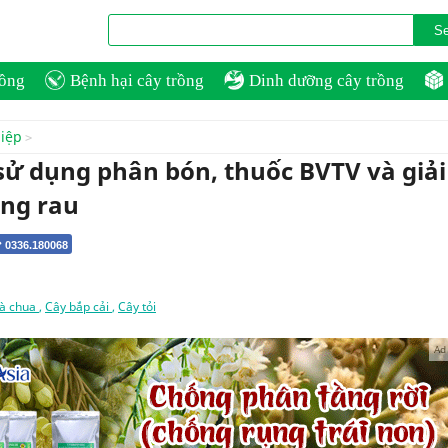
rồng
Bệnh hại cây trồng
Dinh dưỡng cây trồng
hiệp
sử dụng phân bón, thuốc BVTV và giải
ng rau
 0336.180068
cà chua
,
Cây bắp cải
,
Cây tỏi
Ad