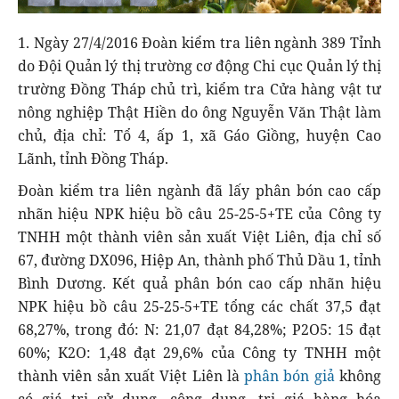
1. Ngày 27/4/2016 Đoàn kiểm tra liên ngành 389 Tỉnh
do Đội Quản lý thị trường cơ động Chi cục Quản lý thị
trường Đồng Tháp chủ trì, kiểm tra Cửa hàng vật tư
nông nghiệp Thật Hiền do ông Nguyễn Văn Thật làm
chủ, địa chỉ: Tổ 4, ấp 1, xã Gáo Giồng, huyện Cao
Lãnh, tỉnh Đồng Tháp.
Đoàn kiểm tra liên ngành đã lấy phân bón cao cấp
nhãn hiệu NPK hiệu bồ câu 25-25-5+TE của Công ty
TNHH một thành viên sản xuất Việt Liên, địa chỉ số
67, đường DX096, Hiệp An, thành phố Thủ Dầu 1, tỉnh
Bình Dương. Kết quả phân bón cao cấp nhãn hiệu
NPK hiệu bồ câu 25-25-5+TE tổng các chất 37,5 đạt
68,27%, trong đó: N: 21,07 đạt 84,28%; P2O5: 15 đạt
60%; K2O: 1,48 đạt 29,6% của Công ty TNHH một
thành viên sản xuất Việt Liên là
phân bón giả
không
có giá trị sử dụng, công dụng, trị giá hàng hóa