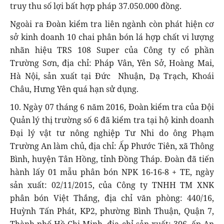
truy thu số lợi bất hợp pháp 37.050.000 đồng.
Ngoài ra Đoàn kiểm tra liên ngành còn phát hiện cơ
sở kinh doanh 10 chai phân bón lá hợp chất vi lượng
nhãn hiệu TRS 108 Super của Công ty cổ phần
Trường Sơn, địa chỉ: Pháp Vân, Yên Sở, Hoàng Mai,
Hà Nội, sản xuất tại Đức Nhuận, Dạ Trạch, Khoái
Châu, Hưng Yên quá hạn sử dụng.
10. Ngày 07 tháng 6 năm 2016, Đoàn kiểm tra của Đội
Quản lý thị trường số 6 đã kiểm tra tại hộ kinh doanh
Đại lý vật tư nông nghiệp Tư Nhi do ông Phạm
Trường An làm chủ, địa chỉ: Ấp Phước Tiên, xã Thông
Bình, huyện Tân Hồng, tỉnh Đồng Tháp. Đoàn đã tiến
hành lấy 01 mẫu phân bón NPK 16-16-8 + TE, ngày
sản xuất: 02/11/2015, của Công ty TNHH TM XNK
phân bón Việt Thắng, địa chỉ văn phòng: 440/16,
Huỳnh Tấn Phát, KP2, phường Bình Thuận, Quận 7,
Thành phố Hồ Chi Minh, địa chỉ sản xuất: 306, ấp An