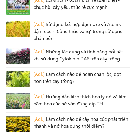
[Adl.]
COMBO T-ROOT kích rễ toàn diện -
phục hồi cây yếu, thúc rễ cực mạnh
[Adl.]
Sử dụng kết hợp đạm Ure và Atonik
đậm đặc - 'Công thức vàng' trong sử dụng
phân bón
[Adl.]
Những tác dụng và tính năng nổi bật
khi sử dụng Cytokinin DA6 trên cây trồng
[Adl.]
Làm cách nào để ngăn chặn lộc, đọt
non trên cây trồng?
[Adl.]
Hướng dẫn kích thích hoa ly nở và kìm
hãm hoa cúc nở vào đúng dịp Tết
[Adl.]
Làm cách nào để cây hoa cúc phát triển
nhanh và nở hoa đúng thời điểm?