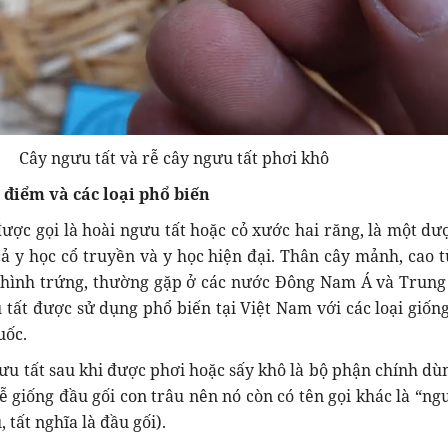
Cây ngưu tất và rễ cây ngưu tất phơi khô
 điểm và các loại phổ biến
được gọi là hoài ngưu tất hoặc cỏ xước hai răng, là một dượ
ả y học cổ truyền và y học hiện đại. Thân cây mảnh, cao từ
à hình trứng, thường gặp ở các nước Đông Nam Á và Trung
 tất được sử dụng phổ biến tại Việt Nam với các loại giốn
uốc.
ưu tất sau khi được phơi hoặc sấy khô là bộ phận chính dù
ễ giống đầu gối con trâu nên nó còn có tên gọi khác là “ngư
 tất nghĩa là đầu gối).