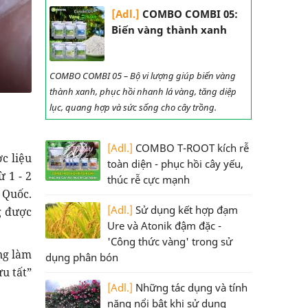
[Adl.]
COMBO COMBI 05:
Biến vàng thành xanh
COMBO COMBI 05 – Bộ vi lượng giúp biến vàng
thành xanh, phục hồi nhanh lá vàng, tăng diệp
lục, quang hợp và sức sống cho cây trồng.
[Adl.]
COMBO T-ROOT kích rễ
c liệu
toàn diện - phục hồi cây yếu,
 1 - 2
thúc rễ cực mạnh
 Quốc.
[Adl.]
Sử dụng kết hợp đạm
g được
Ure và Atonik đậm đặc -
'Công thức vàng' trong sử
ng làm
dụng phân bón
u tất”
[Adl.]
Những tác dụng và tính
năng nổi bật khi sử dụng