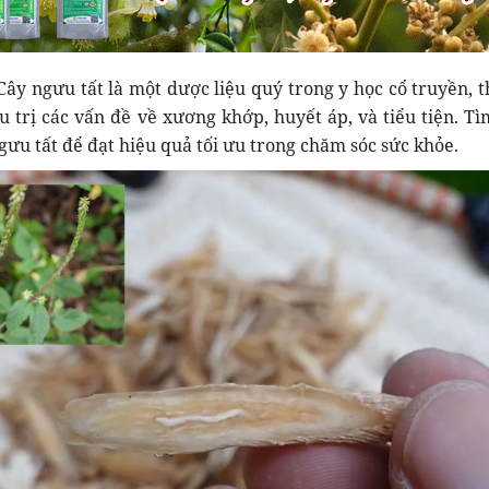
Cây ngưu tất là một dược liệu quý trong y học cổ truyền, 
u trị các vấn đề về xương khớp, huyết áp, và tiểu tiện. Tì
gưu tất để đạt hiệu quả tối ưu trong chăm sóc sức khỏe.