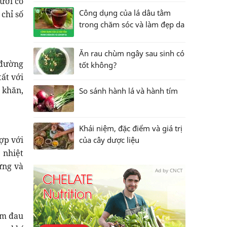
ười có
Công dụng của lá dâu tằm
 chỉ số
trong chăm sóc và làm đẹp da
Ăn rau chùm ngây sau sinh có
 đường
tốt không?
ất với
 khăn,
So sánh hành lá và hành tím
Khái niệm, đặc điểm và giá trị
hợp với
của cây dược liệu
 nhiệt
ứng và
Ad by CNCT
ảm đau