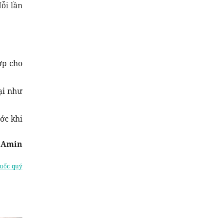
ỗi lần
ợp cho
ại như
ước khi
 Amin
huốc quý