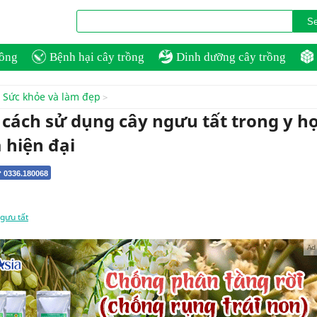
rồng
Bệnh hại cây trồng
Dinh dưỡng cây trồng
Sức khỏe và làm đẹp
 cách sử dụng cây ngưu tất trong y h
 hiện đại
 0336.180068
gưu tất
Ad