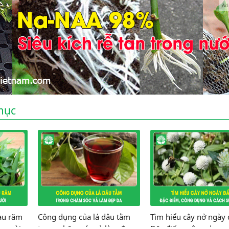
Ad
mục
au răm
Công dụng của lá dâu tằm
Tìm hiểu cây nở ngày 
 người
trong chăm sóc và làm đẹp
Đặc điểm, công dụng 