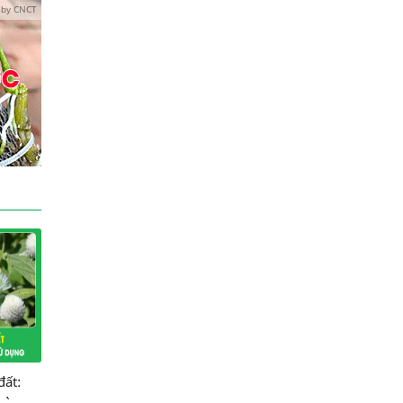
 by CNCT
đất:
và