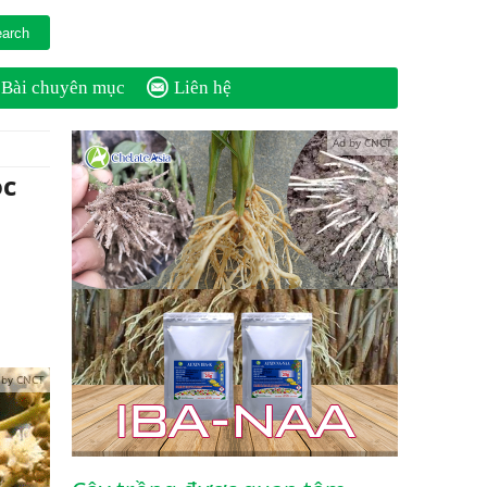
Bài chuyên mục
Liên hệ
Ad by CNCT
ọc
 by CNCT