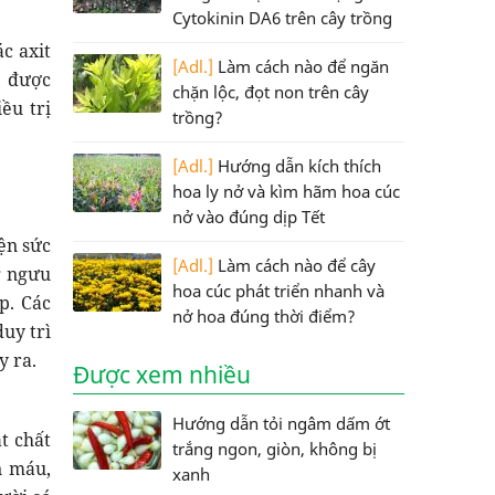
Cytokinin DA6 trên cây trồng
c axit
[Adl.]
Làm cách nào để ngăn
ã được
chặn lộc, đọt non trên cây
ều trị
trồng?
[Adl.]
Hướng dẫn kích thích
hoa ly nở và kìm hãm hoa cúc
nở vào đúng dịp Tết
ện sức
[Adl.]
Làm cách nào để cây
g ngưu
hoa cúc phát triển nhanh và
p. Các
nở hoa đúng thời điểm?
uy trì
y ra.
Được xem nhiều
Hướng dẫn tỏi ngâm dấm ớt
t chất
trắng ngon, giòn, không bị
n máu,
xanh