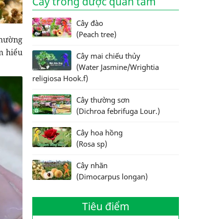
Cây trồng được quan tâm
Cây đào
(Peach tree)
thường
m hiểu
Cây mai chiếu thủy
(Water Jasmine/Wrightia
religiosa Hook.f)
Cây thường sơn
(Dichroa febrifuga Lour.)
Cây hoa hồng
(Rosa sp)
Cây nhãn
(Dimocarpus longan)
Tiêu điểm