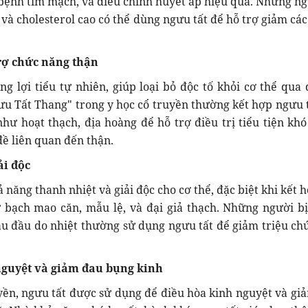
ệnh tim mạch, và điều chỉnh huyết áp hiệu quả. Những ng
và cholesterol cao có thể dùng ngưu tất để hỗ trợ giảm các
trợ chức năng thận
ng lợi tiểu tự nhiên, giúp loại bỏ độc tố khỏi cơ thể qua
gưu Tất Thang" trong y học cổ truyền thường kết hợp ngưu t
như hoạt thạch, địa hoàng để hỗ trợ điều trị tiểu tiện khó
đề liên quan đến thận.
ải độc
 năng thanh nhiệt và giải độc cho cơ thể, đặc biệt khi kết 
 bạch mao căn, mẫu lệ, và đại giả thạch. Những người bị
u đầu do nhiệt thường sử dụng ngưu tất để giảm triệu ch
nguyệt và giảm đau bụng kinh
yền, ngưu tất được sử dụng để điều hòa kinh nguyệt và gi