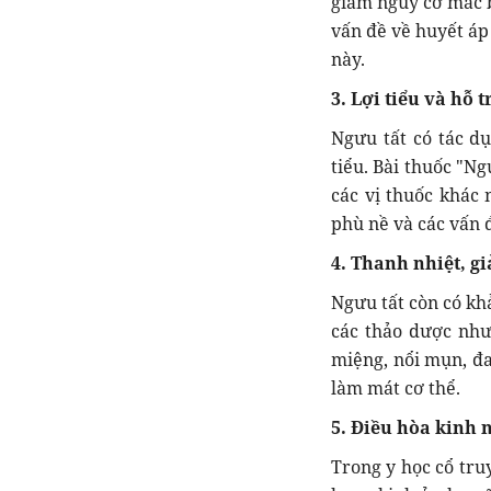
giảm nguy cơ mắc b
vấn đề về huyết áp 
này.
3. Lợi tiểu và hỗ 
Ngưu tất có tác dụ
tiểu. Bài thuốc "N
các vị thuốc khác 
phù nề và các vấn 
4. Thanh nhiệt, gi
Ngưu tất còn có khả
các thảo dược như
miệng, nổi mụn, đa
làm mát cơ thể.
5. Điều hòa kinh 
Trong y học cổ tru