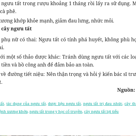
ngưu tất trong rượu khoảng 1 tháng rồi lấy ra sử dụng. M
cà phê.
xương khớp khỏe mạnh, giảm đau lưng, nhức mỏi.
 cây ngưu tất
phụ nữ có thai: Ngưu tất có tính phá huyết, không phù h
i.
ới một số thảo dược khác: Tránh dùng ngưu tất với các lo
 tiền và bồ công anh để đảm bảo an toàn.
về đường tiết niệu: Nên thận trọng và hỏi ý kiến bác sĩ tr
t.
Nguồn:
tất
,
tác dụng của ngưu tất
,
dược liệu ngưu tất
,
ngưu tất trị đau nhức
,
cây t
bệnh xương khớp
,
ngưu tất trong y học cổ truyền
,
cây ngưu tất lợi tiểu