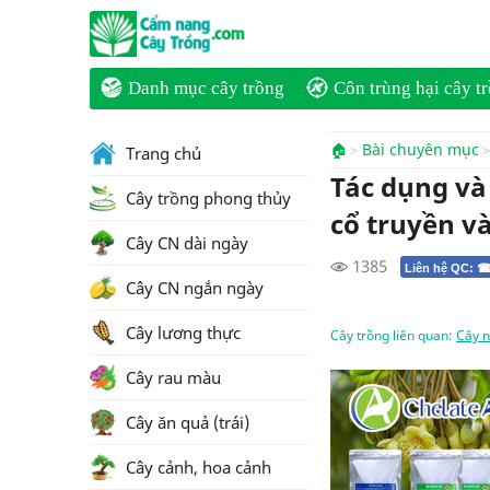
Danh mục cây trồng
Côn trùng hại cây t
🏠
Bài chuyên mục
Trang chủ
Tác dụng và
Cây trồng phong thủy
cổ truyền và
Cây CN dài ngày
1385
Liên hệ QC: ☎
Cây CN ngắn ngày
Cây lương thực
Cây trồng liên quan:
Cây n
Cây rau màu
Cây ăn quả (trái)
Cây cảnh, hoa cảnh