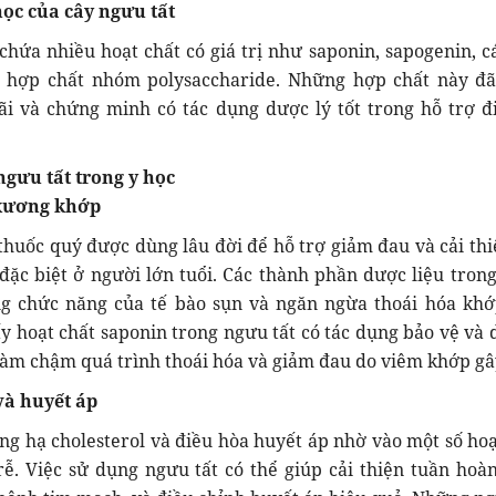
ọc của cây ngưu tất
chứa nhiều hoạt chất có giá trị như saponin, sapogenin, cá
ố hợp chất nhóm polysaccharide. Những hợp chất này đ
i và chứng minh có tác dụng dược lý tốt trong hỗ trợ đi
ngưu tất trong y học
ị xương khớp
 thuốc quý được dùng lâu đời để hỗ trợ giảm đau và cải thi
ặc biệt ở người lớn tuổi. Các thành phần dược liệu tron
ng chức năng của tế bào sụn và ngăn ngừa thoái hóa khớ
y hoạt chất saponin trong ngưu tất có tác dụng bảo vệ và d
 làm chậm quá trình thoái hóa và giảm đau do viêm khớp gâ
và huyết áp
ng hạ cholesterol và điều hòa huyết áp nhờ vào một số hoạ
rễ. Việc sử dụng ngưu tất có thể giúp cải thiện tuần hoà