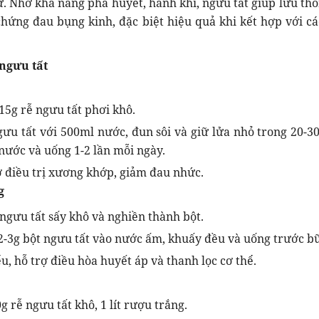
. Nhờ khả năng phá huyết, hành khí, ngưu tất giúp lưu thô
chứng đau bụng kinh, đặc biệt hiệu quả khi kết hợp với cá
ngưu tất
15g rễ ngưu tất phơi khô.
ưu tất với 500ml nước, đun sôi và giữ lửa nhỏ trong 20-30
 nước và uống 1-2 lần mỗi ngày.
ợ điều trị xương khớp, giảm đau nhức.
g
ngưu tất sấy khô và nghiền thành bột.
2-3g bột ngưu tất vào nước ấm, khuấy đều và uống trước b
ểu, hỗ trợ điều hòa huyết áp và thanh lọc cơ thể.
g rễ ngưu tất khô, 1 lít rượu trắng.